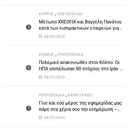
,
ΚΎΠΡΟΣ
ΠΡΩΤΟΣΈΛΙΔΑ
Μέτωπο XREOFIX και Βαγγέλη Πανάτου
κατά των εισπρακτικών εταιρειών για
την προστασία των δανειοληπτών
08/07/2026
,
ΚΌΣΜΟΣ
ΠΡΩΤΟΣΈΛΙΔΑ
Πολεμικό ανακοινωθέν στον Κόλπο: Οι
ΗΠΑ ισοπέδωσαν 80 στόχους στο Ιράν –
Μπαράζ επιθέσεων σε αμερικανικές
08/07/2026
βάσεις
,
ΠΡΩΤΟΣΈΛΙΔΑ
ΚΑΤΑΓΓΕΛΙΕΣ
Γίνε και εσύ μέρος της εφημερίδας μας
πάρε στα χέρια σου την ενημέρωση –
στείλε το δικό σου άρθρο την δική σου
06/07/2026
άποψη ή καταγγελία για δημοσίευση