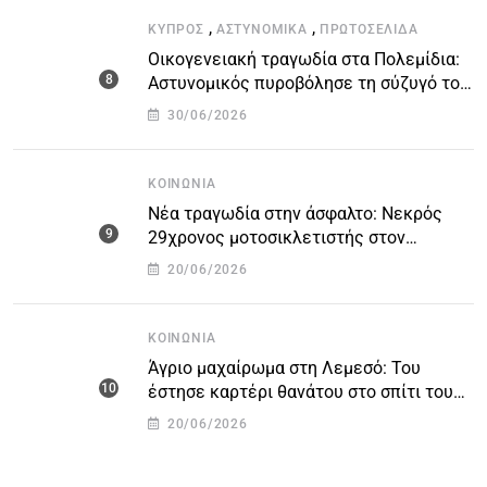
,
,
ΚΎΠΡΟΣ
ΑΣΤΥΝΟΜΙΚΆ
ΠΡΩΤΟΣΈΛΙΔΑ
Οικογενειακή τραγωδία στα Πολεμίδια:
Αστυνομικός πυροβόλησε τη σύζυγό του
και αυτοκτόνησε
30/06/2026
ΚΟΙΝΩΝΊΑ
Νέα τραγωδία στην άσφαλτο: Νεκρός
29χρονος μοτοσικλετιστής στον
αυτοκινητόδρομο Πάφου – Λεμεσού
20/06/2026
ΚΟΙΝΩΝΊΑ
Άγριο μαχαίρωμα στη Λεμεσό: Του
έστησε καρτέρι θανάτου στο σπίτι του
για προσωπικές διαφορές – Στο
20/06/2026
νοσοκομείο 45χρονος