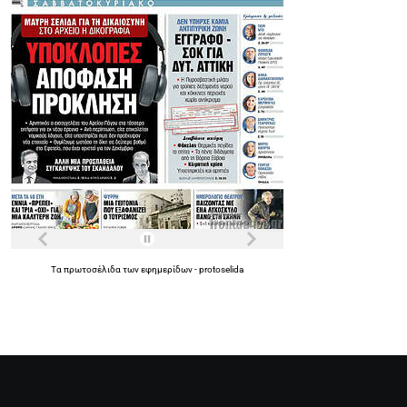
Τα
πρωτοσέλιδα
των
εφημερίδων
-
protoselida