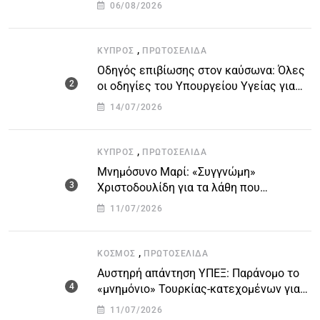
Οργανισμών – Όλη η λίστα με τα
06/08/2026
ονόματα
,
ΚΎΠΡΟΣ
ΠΡΩΤΟΣΈΛΙΔΑ
Οδηγός επιβίωσης στον καύσωνα: Όλες
οι οδηγίες του Υπουργείου Υγείας για
τις υψηλές θερμοκρασίες
14/07/2026
,
ΚΎΠΡΟΣ
ΠΡΩΤΟΣΈΛΙΔΑ
Μνημόσυνο Μαρί: «Συγγνώμη»
Χριστοδουλίδη για τα λάθη που
οδήγησαν στην τραγωδία
11/07/2026
,
ΚΌΣΜΟΣ
ΠΡΩΤΟΣΈΛΙΔΑ
Αυστηρή απάντηση ΥΠΕΞ: Παράνομο το
«μνημόνιο» Τουρκίας-κατεχομένων για
τον υποθαλάσσιο αγωγό
11/07/2026