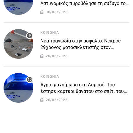
Αστυνομικός πυροβόλησε τη σύζυγό του
και αυτοκτόνησε
30/06/2026
ΚΟΙΝΩΝΊΑ
Νέα τραγωδία στην άσφαλτο: Νεκρός
29χρονος μοτοσικλετιστής στον
αυτοκινητόδρομο Πάφου – Λεμεσού
20/06/2026
ΚΟΙΝΩΝΊΑ
Άγριο μαχαίρωμα στη Λεμεσό: Του
έστησε καρτέρι θανάτου στο σπίτι του
για προσωπικές διαφορές – Στο
20/06/2026
νοσοκομείο 45χρονος