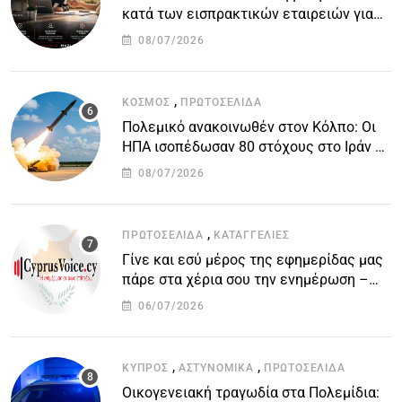
κατά των εισπρακτικών εταιρειών για
την προστασία των δανειοληπτών
08/07/2026
,
ΚΌΣΜΟΣ
ΠΡΩΤΟΣΈΛΙΔΑ
Πολεμικό ανακοινωθέν στον Κόλπο: Οι
ΗΠΑ ισοπέδωσαν 80 στόχους στο Ιράν –
Μπαράζ επιθέσεων σε αμερικανικές
08/07/2026
βάσεις
,
ΠΡΩΤΟΣΈΛΙΔΑ
ΚΑΤΑΓΓΕΛΙΕΣ
Γίνε και εσύ μέρος της εφημερίδας μας
πάρε στα χέρια σου την ενημέρωση –
στείλε το δικό σου άρθρο την δική σου
06/07/2026
άποψη ή καταγγελία για δημοσίευση
,
,
ΚΎΠΡΟΣ
ΑΣΤΥΝΟΜΙΚΆ
ΠΡΩΤΟΣΈΛΙΔΑ
Οικογενειακή τραγωδία στα Πολεμίδια: