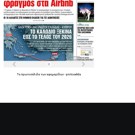
Τα
πρωτοσέλιδα
των
εφημερίδων
-
protoselida