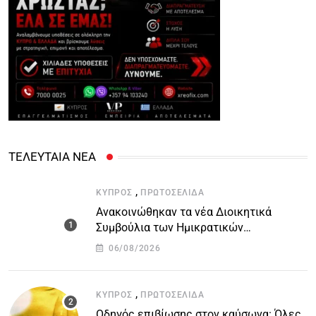
ΤΕΛΕΥΤΑΙΑ ΝΕΑ
,
ΚΎΠΡΟΣ
ΠΡΩΤΟΣΈΛΙΔΑ
Ανακοινώθηκαν τα νέα Διοικητικά
Συμβούλια των Ημικρατικών
Οργανισμών – Όλη η λίστα με τα
06/08/2026
ονόματα
,
ΚΎΠΡΟΣ
ΠΡΩΤΟΣΈΛΙΔΑ
Οδηγός επιβίωσης στον καύσωνα: Όλες