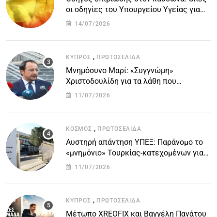
οι οδηγίες του Υπουργείου Υγείας για
τις υψηλές θερμοκρασίες
14/07/2026
,
ΚΎΠΡΟΣ
ΠΡΩΤΟΣΈΛΙΔΑ
Μνημόσυνο Μαρί: «Συγγνώμη»
Χριστοδουλίδη για τα λάθη που
οδήγησαν στην τραγωδία
11/07/2026
,
ΚΌΣΜΟΣ
ΠΡΩΤΟΣΈΛΙΔΑ
Αυστηρή απάντηση ΥΠΕΞ: Παράνομο το
«μνημόνιο» Τουρκίας-κατεχομένων για
τον υποθαλάσσιο αγωγό
11/07/2026
,
ΚΎΠΡΟΣ
ΠΡΩΤΟΣΈΛΙΔΑ
Μέτωπο XREOFIX και Βαγγέλη Πανάτου