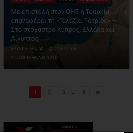
Με επιστολή στον ΟΗΕ η Τουρκία
επαναφέρει τη «Γαλάζια Πατρίδα» –
Στο στόχαστρο Κύπρος, Ελλάδα και
Αίγυπτος
BY
CYPRUSVOICE
27/02/2026
LESS THAN A MINUTE
1
2
3
9
...