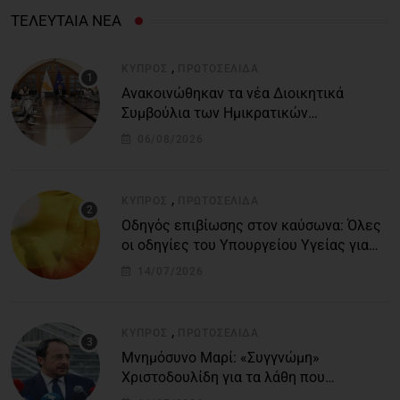
ΤΕΛΕΥΤΑΙΑ ΝΕΑ
,
ΚΎΠΡΟΣ
ΠΡΩΤΟΣΈΛΙΔΑ
Ανακοινώθηκαν τα νέα Διοικητικά
Συμβούλια των Ημικρατικών
Οργανισμών – Όλη η λίστα με τα
06/08/2026
ονόματα
,
ΚΎΠΡΟΣ
ΠΡΩΤΟΣΈΛΙΔΑ
Οδηγός επιβίωσης στον καύσωνα: Όλες
οι οδηγίες του Υπουργείου Υγείας για
τις υψηλές θερμοκρασίες
14/07/2026
,
ΚΎΠΡΟΣ
ΠΡΩΤΟΣΈΛΙΔΑ
Μνημόσυνο Μαρί: «Συγγνώμη»
Χριστοδουλίδη για τα λάθη που
οδήγησαν στην τραγωδία