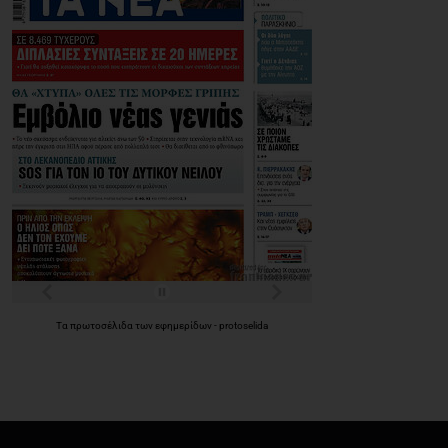
Τα
πρωτοσέλιδα
των
εφημερίδων
-
protoselida