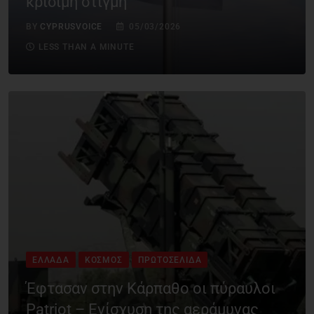
κρίσιμη στιγμή
BY
CYPRUSVOICE
05/03/2026
LESS THAN A MINUTE
ΕΛΛΆΔΑ
ΚΌΣΜΟΣ
ΠΡΩΤΟΣΈΛΙΔΑ
Έφτασαν στην Κάρπαθο οι πύραυλοι
Patriot – Ενίσχυση της αεράμυνας