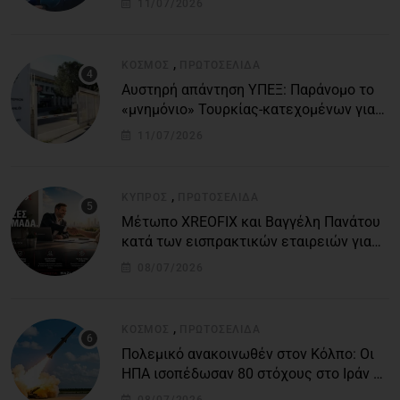
11/07/2026
,
ΚΌΣΜΟΣ
ΠΡΩΤΟΣΈΛΙΔΑ
Αυστηρή απάντηση ΥΠΕΞ: Παράνομο το
«μνημόνιο» Τουρκίας-κατεχομένων για
τον υποθαλάσσιο αγωγό
11/07/2026
,
ΚΎΠΡΟΣ
ΠΡΩΤΟΣΈΛΙΔΑ
Μέτωπο XREOFIX και Βαγγέλη Πανάτου
κατά των εισπρακτικών εταιρειών για
την προστασία των δανειοληπτών
08/07/2026
,
ΚΌΣΜΟΣ
ΠΡΩΤΟΣΈΛΙΔΑ
Πολεμικό ανακοινωθέν στον Κόλπο: Οι
ΗΠΑ ισοπέδωσαν 80 στόχους στο Ιράν –
Μπαράζ επιθέσεων σε αμερικανικές