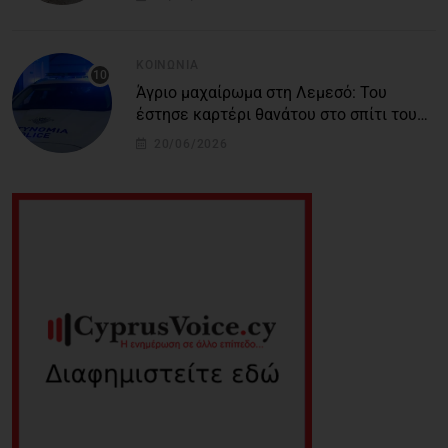
ΚΟΙΝΩΝΊΑ
Άγριο μαχαίρωμα στη Λεμεσό: Του
έστησε καρτέρι θανάτου στο σπίτι του
για προσωπικές διαφορές – Στο
20/06/2026
νοσοκομείο 45χρονος