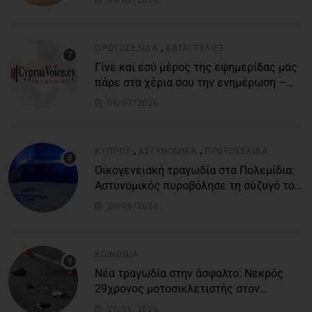
08/07/2026
βάσεις
,
ΠΡΩΤΟΣΈΛΙΔΑ
ΚΑΤΑΓΓΕΛΙΕΣ
Γίνε και εσύ μέρος της εφημερίδας μας
πάρε στα χέρια σου την ενημέρωση –
στείλε το δικό σου άρθρο την δική σου
06/07/2026
άποψη ή καταγγελία για δημοσίευση
,
,
ΚΎΠΡΟΣ
ΑΣΤΥΝΟΜΙΚΆ
ΠΡΩΤΟΣΈΛΙΔΑ
Οικογενειακή τραγωδία στα Πολεμίδια:
Αστυνομικός πυροβόλησε τη σύζυγό του
και αυτοκτόνησε
30/06/2026
ΚΟΙΝΩΝΊΑ
Νέα τραγωδία στην άσφαλτο: Νεκρός
29χρονος μοτοσικλετιστής στον
αυτοκινητόδρομο Πάφου – Λεμεσού
20/06/2026