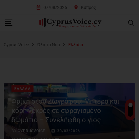
07/08/2026
Κύπρος
Cyprus Voice
Όλα τα Νέα
Ελλάδα
ΕΛΛΆΔΑ
Φρίκη στου Ζωγράφου: Μητέρα και
κόρη νεκρές σε σφραγισμένο
δωμάτιο – Συνελήφθη ο γιος
BY
CYPRUSVOICE
30/03/2026