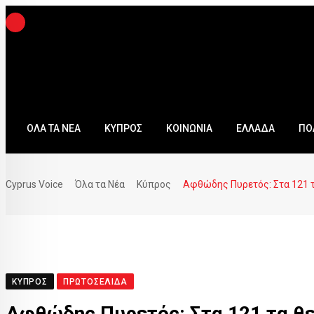
ΟΛΑ ΤΑ ΝΕΑ
ΚΥΠΡΟΣ
ΚΟΙΝΩΝΙΑ
ΕΛΛΑΔΑ
ΠΟ
Cyprus Voice
Όλα τα Νέα
Κύπρος
Αφθώδης Πυρετός: Στα 121 τ
ΚΎΠΡΟΣ
ΠΡΩΤΟΣΈΛΙΔΑ
Αφθώδης Πυρετός: Στα 121 τα θε