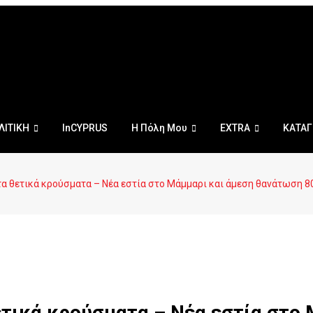
ΛΙΤΙΚΗ
InCYPRUS
Η Πόλη Μου
EXTRA
ΚΑΤΑΓ
α θετικά κρούσματα – Νέα εστία στο Μάμμαρι και άμεση θανάτωση 
τικά κρούσματα – Νέα εστία στο