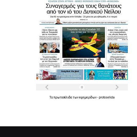
Τα
πρωτοσέλιδα
των
εφημερίδων
-
protoselida