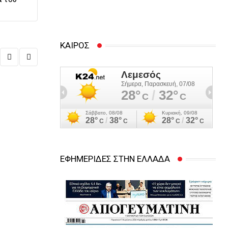
προσωπικές διαφορές –
Στο νοσοκομείο
45χρονος
ΚΑΙΡΟΣ
,
ΚΎΠΡΟΣ
ΠΡΩΤΟΣΈΛΙΔΑ
Οδηγός επιβίωσης στον καύσωνα: Όλες οι
14/07/2026
ΕΦΗΜΕΡΙΔΕΣ ΣΤΗΝ ΕΛΛΑΔΑ