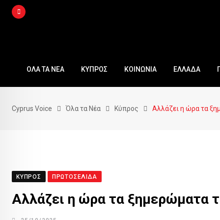
Skip
to
content
ΟΛΑ ΤΑ ΝΕΑ
ΚΥΠΡΟΣ
ΚΟΙΝΩΝΙΑ
ΕΛΛΑΔΑ
Cyprus Voice
Όλα τα Νέα
Κύπρος
Αλλάζει η ώρα τα ξη
ΚΎΠΡΟΣ
ΠΡΩΤΟΣΈΛΙΔΑ
Αλλάζει η ώρα τα ξημερώματα τ