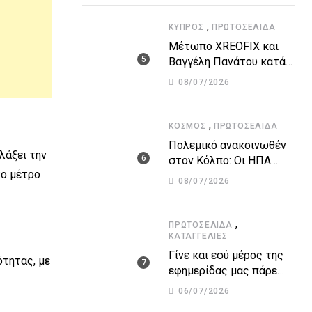
υποθαλάσσιο αγωγό
,
ΚΎΠΡΟΣ
ΠΡΩΤΟΣΈΛΙΔΑ
Μέτωπο XREOFIX και
Βαγγέλη Πανάτου κατά
των εισπρακτικών
08/07/2026
εταιρειών για την
προστασία των
δανειοληπτών
,
ΚΌΣΜΟΣ
ΠΡΩΤΟΣΈΛΙΔΑ
Πολεμικό ανακοινωθέν
λάξει την
στον Κόλπο: Οι ΗΠΑ
το μέτρο
ισοπέδωσαν 80 στόχους
08/07/2026
στο Ιράν – Μπαράζ
επιθέσεων σε
αμερικανικές βάσεις
,
ΠΡΩΤΟΣΈΛΙΔΑ
ΚΑΤΑΓΓΕΛΙΕΣ
Γίνε και εσύ μέρος της
ότητας, με
εφημερίδας μας πάρε
στα χέρια σου την
06/07/2026
ενημέρωση – στείλε το