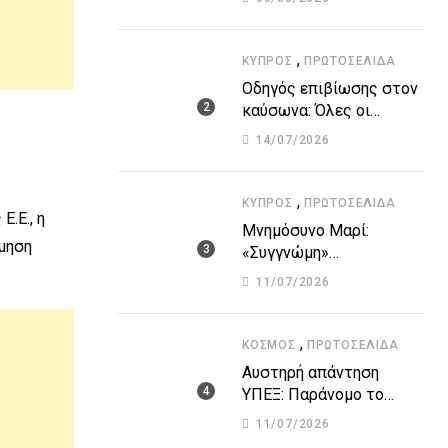
Οργανισμών – Όλη η
λίστα με τα ονόματα
,
ΚΎΠΡΟΣ
ΠΡΩΤΟΣΈΛΙΔΑ
Οδηγός επιβίωσης στον
καύσωνα: Όλες οι
οδηγίες του Υπουργείου
14/07/2026
Υγείας για τις υψηλές
θερμοκρασίες
,
ΚΎΠΡΟΣ
ΠΡΩΤΟΣΈΛΙΔΑ
.Ε., η
Μνημόσυνο Μαρί:
όμηση
«Συγγνώμη»
Χριστοδουλίδη για τα
11/07/2026
λάθη που οδήγησαν στην
τραγωδία
,
ΚΌΣΜΟΣ
ΠΡΩΤΟΣΈΛΙΔΑ
Αυστηρή απάντηση
ΥΠΕΞ: Παράνομο το
«μνημόνιο» Τουρκίας-
11/07/2026
κατεχομένων για τον