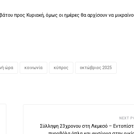
βάτου προς Κυριακή, όμως οι ημέρες θα αρχίσουν να μικραίνο
νή ώρα
κοινωνία
κύπρος
οκτώβριος 2025
NEXT P
Σύλληψη 23χρονου στη Λεμεσό – Εντοπίστ
πυροβόλα όπλα και φυσίγγια στην οικί