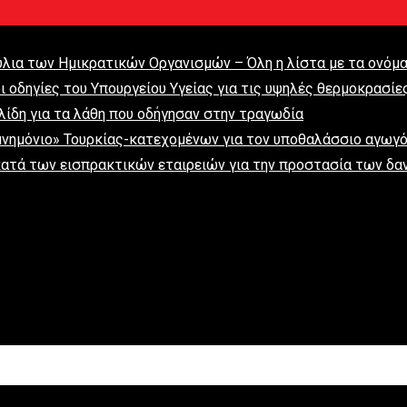
ύλια των Ημικρατικών Οργανισμών – Όλη η λίστα με τα ονόμ
 οδηγίες του Υπουργείου Υγείας για τις υψηλές θερμοκρασίε
ίδη για τα λάθη που οδήγησαν στην τραγωδία
μνημόνιο» Τουρκίας-κατεχομένων για τον υποθαλάσσιο αγωγ
ατά των εισπρακτικών εταιρειών για την προστασία των δα