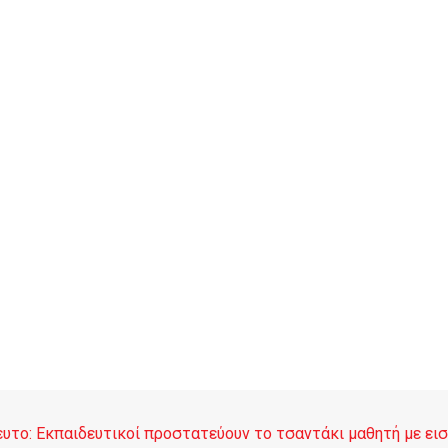
υτο: Εκπαιδευτικοί προστατεύουν το τσαντάκι μαθητή με ει