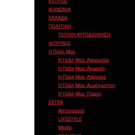
ΚΥΠΡΟΣ
ΚΟΙΝΩΝΙΑ
ΕΛΛΑΔΑ
ΠΟΛΙΤΙΚΗ
ΤΟΠΙΚΗ ΑΥΤΟΔΙΟΙΚΗΣΗ
inCYPRUS
Η Πόλη Μου
Η Πόλη Μου: Λευκωσία
Η Πόλη Μου: Λεμεσός
Η Πόλη Μου: Λάρνακα
Η Πόλη Μου: Αμμόχωστος
Η Πόλη Μου: Πάφος
EXTRA
Αστυνομικά
LIFESTYLE
Media