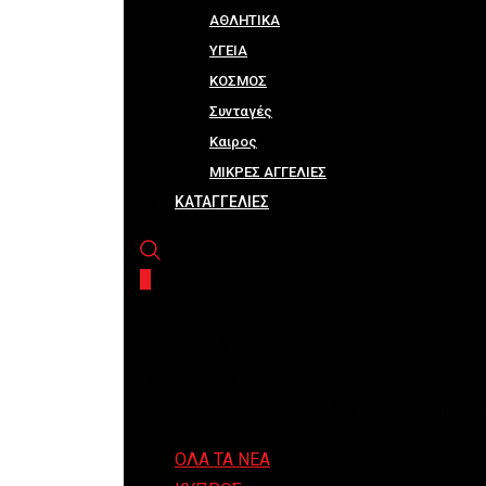
ΑΘΛΗΤΙΚΑ
ΥΓΕΙΑ
ΚΟΣΜΟΣ
Συνταγές
Καιρος
ΜΙΚΡΕΣ ΑΓΓΕΛΙΕΣ
ΚΑΤΑΓΓΕΛΙΕΣ
Σχετικά για εμάς
Το CyprusVoice.cy είναι ένας ιστότοπος εν
Ελλάδα και τον Κόσμο. Δεν κατευθυνόμαστε
ΟΛΑ ΤΑ ΝΕΑ