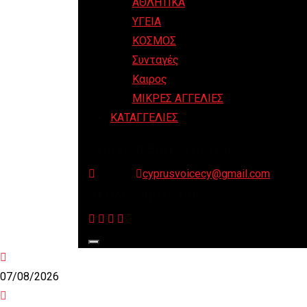
ΑΘΛΗΤΙΚΑ
ΥΓΕΙΑ
ΚΟΣΜΟΣ
Συνταγές
Καιρος
ΜΙΚΡΕΣ ΑΓΓΕΛΙΕΣ
ΚΑΤΑΓΓΕΛΙΕΣ
Στοιχεία Επικοινωνίας
Κύπρος
cyprusvoicecy@gmail.com
Ακολουθήστε μας
07/08/2026