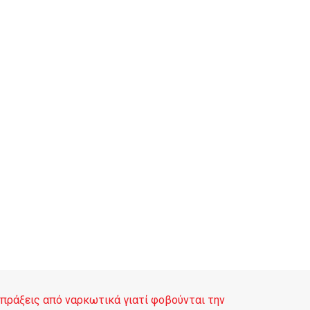
σπράξεις από ναρκωτικά γιατί φοβούνται την