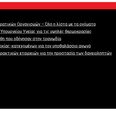
κρατικών Οργανισμών – Όλη η λίστα με τα ονόματα
 Υπουργείου Υγείας για τις υψηλές θερμοκρασίες
άθη που οδήγησαν στην τραγωδία
ρκίας-κατεχομένων για τον υποθαλάσσιο αγωγό
ρακτικών εταιρειών για την προστασία των δανειοληπτών