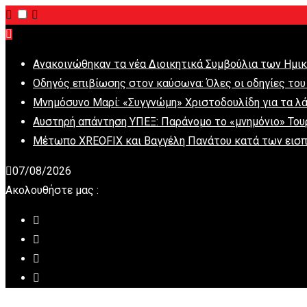
Ανακοινώθηκαν τα νέα Διοικητικά Συμβούλια των Ημι
Οδηγός επιβίωσης στον καύσωνα: Όλες οι οδηγίες του
Μνημόσυνο Μαρί: «Συγγνώμη» Χριστοδουλίδη για τα λ
Αυστηρή απάντηση ΥΠΕΞ: Παράνομο το «μνημόνιο» Του
Μέτωπο XREOFIX και Βαγγέλη Πανάτου κατά των εισπ
07/08/2026
Ακολουθήστε μας :