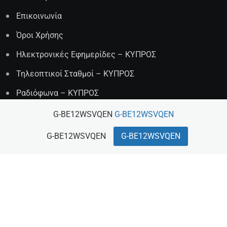
Επικοινωνία
Όροι Χρήσης
Ηλεκτρονικές Εφημερίδες – ΚΥΠΡΟΣ
Τηλεοπτικοί Σταθμοί – ΚΥΠΡΟΣ
Ραδιόφωνα – ΚΥΠΡΟΣ
G-BE12WSVQEN
G-BE12WSVQEN
G-BE12WSVQEN
G-BE12WSVQEN
Διαφήμιση
Αν θέλετε να διαφημιστείτε σε εμάς μπορείτε να
επικοινωνήσετε στο Email μας cyprusvoicecy@gmail.com
ή καλέστε μας στο 7000 0025 / 00357 99 740 677