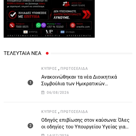
ΤΕΛΕΥΤΑΙΑ ΝΕΑ
,
ΚΎΠΡΟΣ
ΠΡΩΤΟΣΈΛΙΔΑ
Ανακοινώθηκαν τα νέα Διοικητικά
Συμβούλια των Ημικρατικών
Οργανισμών – Όλη η λίστα με τα
06/08/2026
ονόματα
,
ΚΎΠΡΟΣ
ΠΡΩΤΟΣΈΛΙΔΑ
Οδηγός επιβίωσης στον καύσωνα: Όλες
οι οδηγίες του Υπουργείου Υγείας για
τις υψηλές θερμοκρασίες
14/07/2026