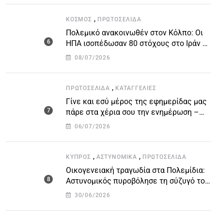
,
ΚΌΣΜΟΣ
ΠΡΩΤΟΣΈΛΙΔΑ
Πολεμικό ανακοινωθέν στον Κόλπο: Οι
ΗΠΑ ισοπέδωσαν 80 στόχους στο Ιράν –
Μπαράζ επιθέσεων σε αμερικανικές
08/07/2026
βάσεις
,
ΠΡΩΤΟΣΈΛΙΔΑ
ΚΑΤΑΓΓΕΛΙΕΣ
Γίνε και εσύ μέρος της εφημερίδας μας
πάρε στα χέρια σου την ενημέρωση –
στείλε το δικό σου άρθρο την δική σου
06/07/2026
άποψη ή καταγγελία για δημοσίευση
,
,
ΚΎΠΡΟΣ
ΑΣΤΥΝΟΜΙΚΆ
ΠΡΩΤΟΣΈΛΙΔΑ
Οικογενειακή τραγωδία στα Πολεμίδια:
Αστυνομικός πυροβόλησε τη σύζυγό του
και αυτοκτόνησε
30/06/2026