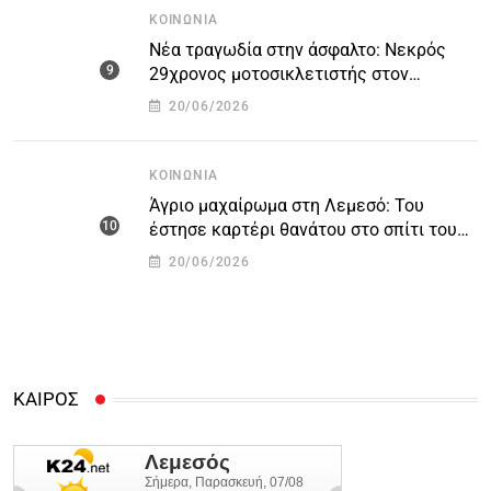
ΚΟΙΝΩΝΊΑ
Νέα τραγωδία στην άσφαλτο: Νεκρός
29χρονος μοτοσικλετιστής στον
αυτοκινητόδρομο Πάφου – Λεμεσού
20/06/2026
ΚΟΙΝΩΝΊΑ
Άγριο μαχαίρωμα στη Λεμεσό: Του
έστησε καρτέρι θανάτου στο σπίτι του
για προσωπικές διαφορές – Στο
20/06/2026
νοσοκομείο 45χρονος
ΚΑΙΡΟΣ