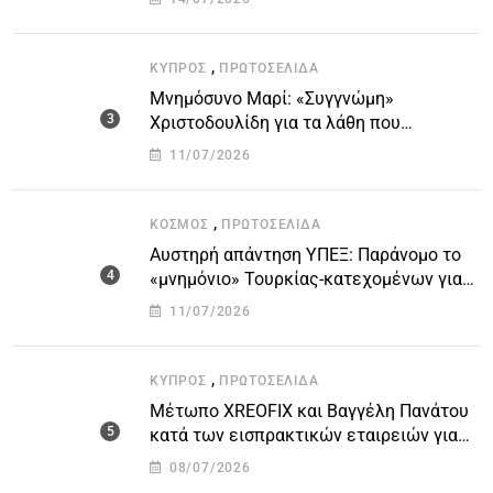
,
ΚΎΠΡΟΣ
ΠΡΩΤΟΣΈΛΙΔΑ
Μνημόσυνο Μαρί: «Συγγνώμη»
Χριστοδουλίδη για τα λάθη που
οδήγησαν στην τραγωδία
11/07/2026
,
ΚΌΣΜΟΣ
ΠΡΩΤΟΣΈΛΙΔΑ
Αυστηρή απάντηση ΥΠΕΞ: Παράνομο το
«μνημόνιο» Τουρκίας-κατεχομένων για
τον υποθαλάσσιο αγωγό
11/07/2026
,
ΚΎΠΡΟΣ
ΠΡΩΤΟΣΈΛΙΔΑ
Μέτωπο XREOFIX και Βαγγέλη Πανάτου
κατά των εισπρακτικών εταιρειών για
την προστασία των δανειοληπτών
08/07/2026