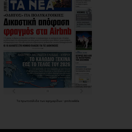
Τα
πρωτοσέλιδα
των
εφημερίδων
-
protoselida