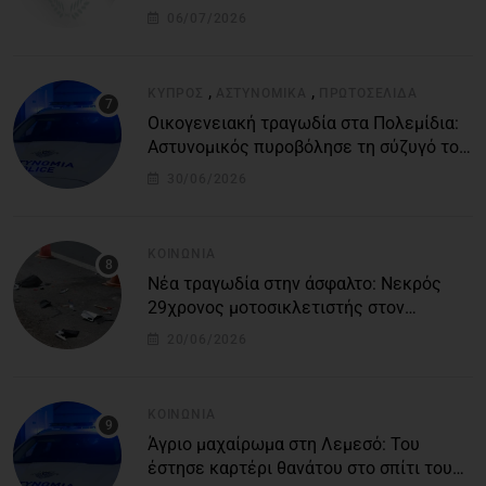
στείλε το δικό σου άρθρο την δική σου
06/07/2026
άποψη ή καταγγελία για δημοσίευση
,
,
ΚΎΠΡΟΣ
ΑΣΤΥΝΟΜΙΚΆ
ΠΡΩΤΟΣΈΛΙΔΑ
Οικογενειακή τραγωδία στα Πολεμίδια:
Αστυνομικός πυροβόλησε τη σύζυγό του
και αυτοκτόνησε
30/06/2026
ΚΟΙΝΩΝΊΑ
Νέα τραγωδία στην άσφαλτο: Νεκρός
29χρονος μοτοσικλετιστής στον
αυτοκινητόδρομο Πάφου – Λεμεσού
20/06/2026
ΚΟΙΝΩΝΊΑ
Άγριο μαχαίρωμα στη Λεμεσό: Του
έστησε καρτέρι θανάτου στο σπίτι του