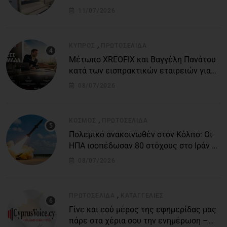
τον υποθαλάσσιο αγωγό
11/07/2026
,
ΚΎΠΡΟΣ
ΠΡΩΤΟΣΈΛΙΔΑ
Μέτωπο XREOFIX και Βαγγέλη Πανάτου
κατά των εισπρακτικών εταιρειών για
την προστασία των δανειοληπτών
08/07/2026
,
ΚΌΣΜΟΣ
ΠΡΩΤΟΣΈΛΙΔΑ
Πολεμικό ανακοινωθέν στον Κόλπο: Οι
ΗΠΑ ισοπέδωσαν 80 στόχους στο Ιράν –
Μπαράζ επιθέσεων σε αμερικανικές
08/07/2026
βάσεις
,
ΠΡΩΤΟΣΈΛΙΔΑ
ΚΑΤΑΓΓΕΛΙΕΣ
Γίνε και εσύ μέρος της εφημερίδας μας
πάρε στα χέρια σου την ενημέρωση –