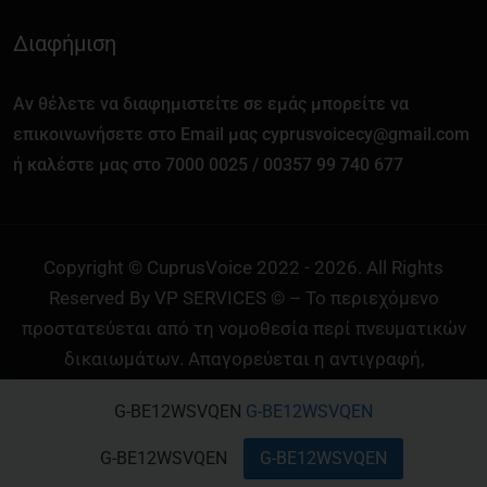
Διαφήμιση
Αν θέλετε να διαφημιστείτε σε εμάς μπορείτε να
επικοινωνήσετε στο Email μας cyprusvoicecy@gmail.com
ή καλέστε μας στο 7000 0025 / 00357 99 740 677
Copyright © CuprusVoice 2022 - 2026. All Rights
Reserved By VP SERVICES © – Το περιεχόμενο
προστατεύεται από τη νομοθεσία περί πνευματικών
δικαιωμάτων. Απαγορεύεται η αντιγραφή,
αναπαραγωγή ή αναδημοσίευση χωρίς προηγούμενη
G-BE12WSVQEN
G-BE12WSVQEN
άδεια και χωρίς σαφή αναφορά στην πηγή με ενεργό
σύνδεσμο (link) προς την Cyprus Voice. Σε
G-BE12WSVQEN
G-BE12WSVQEN
διαφορετική περίπτωση διατηρούμε κάθε νόμιμο