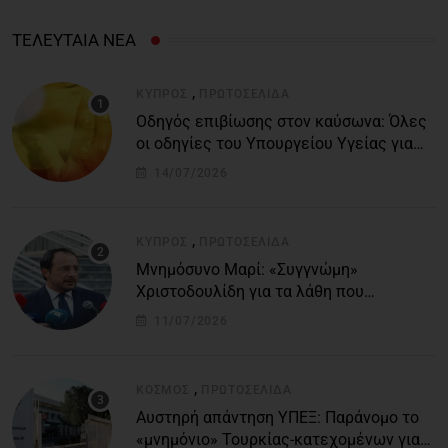
ΤΕΛΕΥΤΑΙΑ ΝΕΑ
,
ΚΎΠΡΟΣ
ΠΡΩΤΟΣΈΛΙΔΑ
Οδηγός επιβίωσης στον καύσωνα: Όλες
οι οδηγίες του Υπουργείου Υγείας για
τις υψηλές θερμοκρασίες
14/07/2026
,
ΚΎΠΡΟΣ
ΠΡΩΤΟΣΈΛΙΔΑ
Μνημόσυνο Μαρί: «Συγγνώμη»
Χριστοδουλίδη για τα λάθη που
οδήγησαν στην τραγωδία
11/07/2026
,
ΚΌΣΜΟΣ
ΠΡΩΤΟΣΈΛΙΔΑ
Αυστηρή απάντηση ΥΠΕΞ: Παράνομο το
«μνημόνιο» Τουρκίας-κατεχομένων για