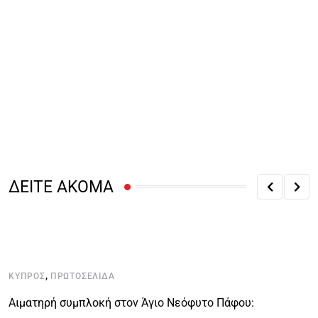
ΔΕΙΤΕ ΑΚΟΜΑ
,
ΚΎΠΡΟΣ
ΠΡΩΤΟΣΈΛΙΔΑ
Κ
Αιματηρή συμπλοκή στον Άγιο Νεόφυτο Πάφου:
Α