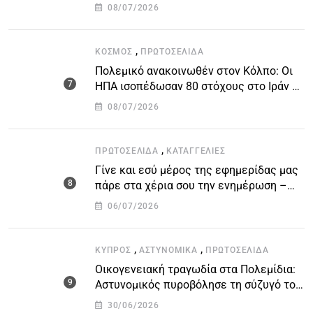
την προστασία των δανειοληπτών
08/07/2026
,
ΚΌΣΜΟΣ
ΠΡΩΤΟΣΈΛΙΔΑ
Πολεμικό ανακοινωθέν στον Κόλπο: Οι
ΗΠΑ ισοπέδωσαν 80 στόχους στο Ιράν –
Μπαράζ επιθέσεων σε αμερικανικές
08/07/2026
βάσεις
,
ΠΡΩΤΟΣΈΛΙΔΑ
ΚΑΤΑΓΓΕΛΙΕΣ
Γίνε και εσύ μέρος της εφημερίδας μας
πάρε στα χέρια σου την ενημέρωση –
στείλε το δικό σου άρθρο την δική σου
06/07/2026
άποψη ή καταγγελία για δημοσίευση
,
,
ΚΎΠΡΟΣ
ΑΣΤΥΝΟΜΙΚΆ
ΠΡΩΤΟΣΈΛΙΔΑ
Οικογενειακή τραγωδία στα Πολεμίδια:
Αστυνομικός πυροβόλησε τη σύζυγό του
και αυτοκτόνησε
30/06/2026