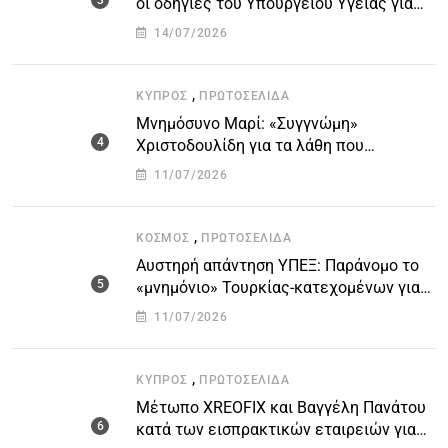
οι οδηγίες του Υπουργείου Υγείας για
τις υψηλές θερμοκρασίες
14/07/2026
,
ΚΎΠΡΟΣ
ΠΡΩΤΟΣΈΛΙΔΑ
Μνημόσυνο Μαρί: «Συγγνώμη»
Χριστοδουλίδη για τα λάθη που
οδήγησαν στην τραγωδία
11/07/2026
,
ΚΌΣΜΟΣ
ΠΡΩΤΟΣΈΛΙΔΑ
Αυστηρή απάντηση ΥΠΕΞ: Παράνομο το
«μνημόνιο» Τουρκίας-κατεχομένων για
τον υποθαλάσσιο αγωγό
11/07/2026
,
ΚΎΠΡΟΣ
ΠΡΩΤΟΣΈΛΙΔΑ
Μέτωπο XREOFIX και Βαγγέλη Πανάτου
κατά των εισπρακτικών εταιρειών για