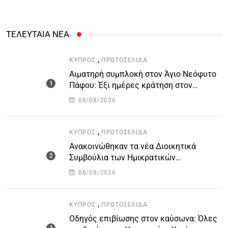
ΤΕΛΕΥΤΑΙΑ ΝΕΑ
,
ΚΎΠΡΟΣ
ΠΡΩΤΟΣΈΛΙΔΑ
Αιματηρή συμπλοκή στον Άγιο Νεόφυτο
Πάφου: Έξι ημέρες κράτηση στον
51χρονο μοναχό
08/08/2026
,
ΚΎΠΡΟΣ
ΠΡΩΤΟΣΈΛΙΔΑ
Ανακοινώθηκαν τα νέα Διοικητικά
Συμβούλια των Ημικρατικών
Οργανισμών – Όλη η λίστα με τα
06/08/2026
ονόματα
,
ΚΎΠΡΟΣ
ΠΡΩΤΟΣΈΛΙΔΑ
Οδηγός επιβίωσης στον καύσωνα: Όλες