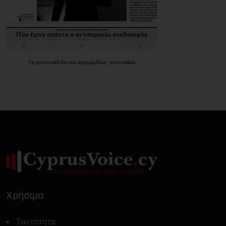
Τα
πρωτοσέλιδα
των
εφημερίδων
-
protoselida
Χρήσιμα
Ταυτότητα