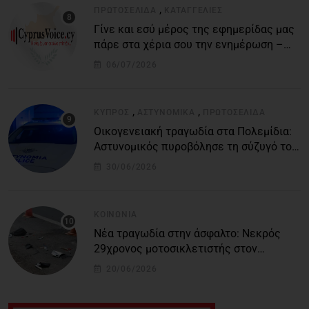
,
ΠΡΩΤΟΣΈΛΙΔΑ
ΚΑΤΑΓΓΕΛΙΕΣ
Γίνε και εσύ μέρος της εφημερίδας μας
πάρε στα χέρια σου την ενημέρωση –
στείλε το δικό σου άρθρο την δική σου
06/07/2026
άποψη ή καταγγελία για δημοσίευση
,
,
ΚΎΠΡΟΣ
ΑΣΤΥΝΟΜΙΚΆ
ΠΡΩΤΟΣΈΛΙΔΑ
Οικογενειακή τραγωδία στα Πολεμίδια:
Αστυνομικός πυροβόλησε τη σύζυγό του
και αυτοκτόνησε
30/06/2026
ΚΟΙΝΩΝΊΑ
Νέα τραγωδία στην άσφαλτο: Νεκρός
29χρονος μοτοσικλετιστής στον
αυτοκινητόδρομο Πάφου – Λεμεσού
20/06/2026