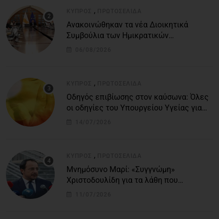
,
ΚΎΠΡΟΣ
ΠΡΩΤΟΣΈΛΙΔΑ
Ανακοινώθηκαν τα νέα Διοικητικά
Συμβούλια των Ημικρατικών
Οργανισμών – Όλη η λίστα με τα
06/08/2026
ονόματα
,
ΚΎΠΡΟΣ
ΠΡΩΤΟΣΈΛΙΔΑ
Οδηγός επιβίωσης στον καύσωνα: Όλες
οι οδηγίες του Υπουργείου Υγείας για
τις υψηλές θερμοκρασίες
14/07/2026
,
ΚΎΠΡΟΣ
ΠΡΩΤΟΣΈΛΙΔΑ
Μνημόσυνο Μαρί: «Συγγνώμη»
Χριστοδουλίδη για τα λάθη που
οδήγησαν στην τραγωδία
11/07/2026