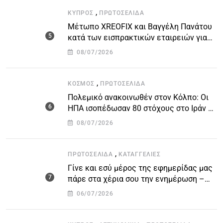
,
ΚΎΠΡΟΣ
ΠΡΩΤΟΣΈΛΙΔΑ
Μέτωπο XREOFIX και Βαγγέλη Πανάτου
κατά των εισπρακτικών εταιρειών για
την προστασία των δανειοληπτών
08/07/2026
,
ΚΌΣΜΟΣ
ΠΡΩΤΟΣΈΛΙΔΑ
Πολεμικό ανακοινωθέν στον Κόλπο: Οι
ΗΠΑ ισοπέδωσαν 80 στόχους στο Ιράν –
Μπαράζ επιθέσεων σε αμερικανικές
08/07/2026
βάσεις
,
ΠΡΩΤΟΣΈΛΙΔΑ
ΚΑΤΑΓΓΕΛΙΕΣ
Γίνε και εσύ μέρος της εφημερίδας μας
πάρε στα χέρια σου την ενημέρωση –
στείλε το δικό σου άρθρο την δική σου
06/07/2026
άποψη ή καταγγελία για δημοσίευση