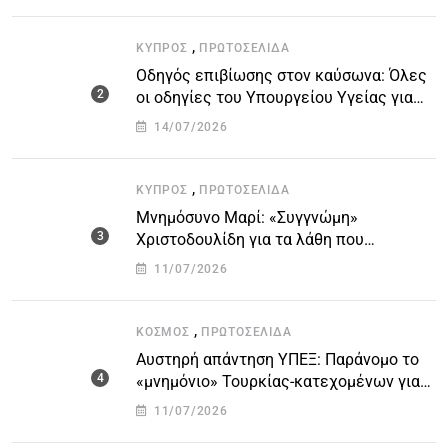
,
ΚΎΠΡΟΣ
ΠΡΩΤΟΣΈΛΙΔΑ
Οδηγός επιβίωσης στον καύσωνα: Όλες
οι οδηγίες του Υπουργείου Υγείας για
τις υψηλές θερμοκρασίες
14/07/2026
,
ΚΎΠΡΟΣ
ΠΡΩΤΟΣΈΛΙΔΑ
Μνημόσυνο Μαρί: «Συγγνώμη»
Χριστοδουλίδη για τα λάθη που
οδήγησαν στην τραγωδία
11/07/2026
,
ΚΌΣΜΟΣ
ΠΡΩΤΟΣΈΛΙΔΑ
Αυστηρή απάντηση ΥΠΕΞ: Παράνομο το
«μνημόνιο» Τουρκίας-κατεχομένων για
τον υποθαλάσσιο αγωγό
11/07/2026