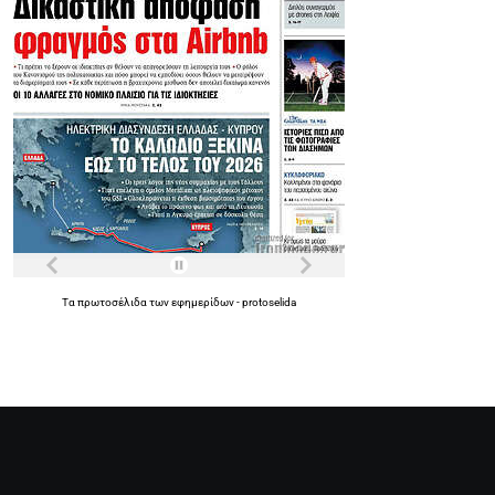
Τα
πρωτοσέλιδα
των
εφημερίδων
-
protoselida