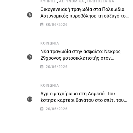
,
,
ΚΎΠΡΟΣ
ΑΣΤΥΝΟΜΙΚΆ
ΠΡΩΤΟΣΈΛΙΔΑ
Οικογενειακή τραγωδία στα Πολεμίδια:
Αστυνομικός πυροβόλησε τη σύζυγό του
και αυτοκτόνησε
30/06/2026
ΚΟΙΝΩΝΊΑ
Νέα τραγωδία στην άσφαλτο: Νεκρός
29χρονος μοτοσικλετιστής στον
αυτοκινητόδρομο Πάφου – Λεμεσού
20/06/2026
ΚΟΙΝΩΝΊΑ
Άγριο μαχαίρωμα στη Λεμεσό: Του
έστησε καρτέρι θανάτου στο σπίτι του
για προσωπικές διαφορές – Στο
20/06/2026
νοσοκομείο 45χρονος