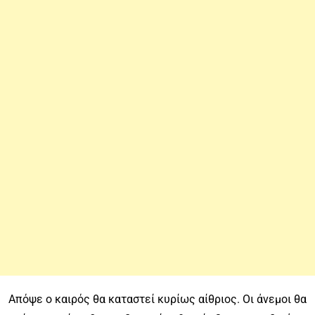
Απόψε ο καιρός θα καταστεί κυρίως αίθριος. Οι άνεμοι θα