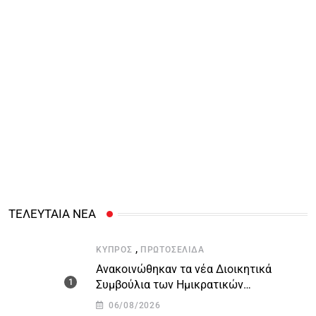
ΤΕΛΕΥΤΑΙΑ ΝΕΑ
,
ΚΎΠΡΟΣ
ΠΡΩΤΟΣΈΛΙΔΑ
Ανακοινώθηκαν τα νέα Διοικητικά
Συμβούλια των Ημικρατικών
Οργανισμών – Όλη η λίστα με τα
06/08/2026
ονόματα