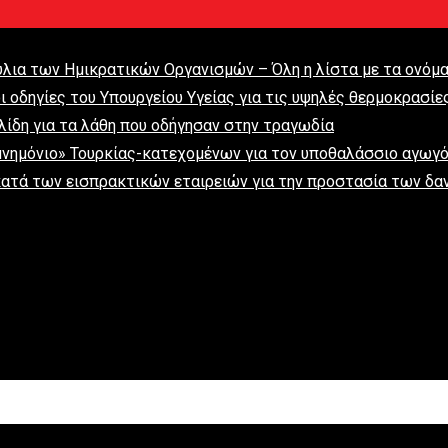
ύλια των Ημικρατικών Οργανισμών – Όλη η λίστα με τα ονόμ
 οδηγίες του Υπουργείου Υγείας για τις υψηλές θερμοκρασίε
ίδη για τα λάθη που οδήγησαν στην τραγωδία
μνημόνιο» Τουρκίας-κατεχομένων για τον υποθαλάσσιο αγωγ
ατά των εισπρακτικών εταιρειών για την προστασία των δα