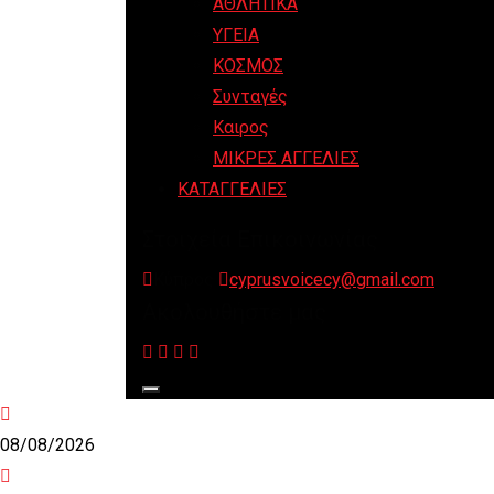
ΑΘΛΗΤΙΚΑ
ΥΓΕΙΑ
ΚΟΣΜΟΣ
Συνταγές
Καιρος
ΜΙΚΡΕΣ ΑΓΓΕΛΙΕΣ
ΚΑΤΑΓΓΕΛΙΕΣ
Στοιχεία Επικοινωνίας
Κύπρος
cyprusvoicecy@gmail.com
Ακολουθήστε μας
08/08/2026