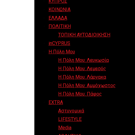
ΚΥΠΡΟΣ
ΚΟΙΝΩΝΙΑ
ΕΛΛΑΔΑ
ΠΟΛΙΤΙΚΗ
ΤΟΠΙΚΗ ΑΥΤΟΔΙΟΙΚΗΣΗ
inCYPRUS
Η Πόλη Μου
Η Πόλη Μου: Λευκωσία
Η Πόλη Μου: Λεμεσός
Η Πόλη Μου: Λάρνακα
Η Πόλη Μου: Αμμόχωστος
Η Πόλη Μου: Πάφος
EXTRA
Αστυνομικά
LIFESTYLE
Media