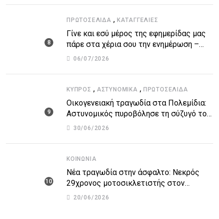
,
ΠΡΩΤΟΣΈΛΙΔΑ
ΚΑΤΑΓΓΕΛΙΕΣ
Γίνε και εσύ μέρος της εφημερίδας μας
πάρε στα χέρια σου την ενημέρωση –
στείλε το δικό σου άρθρο την δική σου
06/07/2026
άποψη ή καταγγελία για δημοσίευση
,
,
ΚΎΠΡΟΣ
ΑΣΤΥΝΟΜΙΚΆ
ΠΡΩΤΟΣΈΛΙΔΑ
Οικογενειακή τραγωδία στα Πολεμίδια:
Αστυνομικός πυροβόλησε τη σύζυγό του
και αυτοκτόνησε
30/06/2026
ΚΟΙΝΩΝΊΑ
Νέα τραγωδία στην άσφαλτο: Νεκρός
29χρονος μοτοσικλετιστής στον
αυτοκινητόδρομο Πάφου – Λεμεσού
20/06/2026