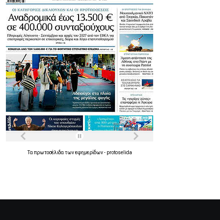
Τα
πρωτοσέλιδα
των
εφημερίδων
-
protoselida