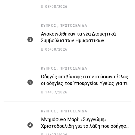
51χρονο μοναχό
08/08/2026
,
ΚΎΠΡΟΣ
ΠΡΩΤΟΣΈΛΙΔΑ
Ανακοινώθηκαν τα νέα Διοικητικά
Συμβούλια των Ημικρατικών
Οργανισμών – Όλη η λίστα με τα
06/08/2026
ονόματα
,
ΚΎΠΡΟΣ
ΠΡΩΤΟΣΈΛΙΔΑ
Οδηγός επιβίωσης στον καύσωνα: Όλες
οι οδηγίες του Υπουργείου Υγείας για τις
υψηλές θερμοκρασίες
14/07/2026
,
ΚΎΠΡΟΣ
ΠΡΩΤΟΣΈΛΙΔΑ
Μνημόσυνο Μαρί: «Συγγνώμη»
Χριστοδουλίδη για τα λάθη που οδήγησαν
στην τραγωδία
11/07/2026