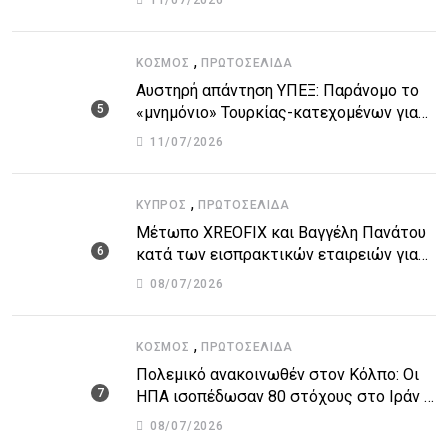
,
ΚΌΣΜΟΣ
ΠΡΩΤΟΣΈΛΙΔΑ
Αυστηρή απάντηση ΥΠΕΞ: Παράνομο το
«μνημόνιο» Τουρκίας-κατεχομένων για
τον υποθαλάσσιο αγωγό
11/07/2026
,
ΚΎΠΡΟΣ
ΠΡΩΤΟΣΈΛΙΔΑ
Μέτωπο XREOFIX και Βαγγέλη Πανάτου
κατά των εισπρακτικών εταιρειών για
την προστασία των δανειοληπτών
08/07/2026
,
ΚΌΣΜΟΣ
ΠΡΩΤΟΣΈΛΙΔΑ
Πολεμικό ανακοινωθέν στον Κόλπο: Οι
ΗΠΑ ισοπέδωσαν 80 στόχους στο Ιράν –
Μπαράζ επιθέσεων σε αμερικανικές
08/07/2026
βάσεις