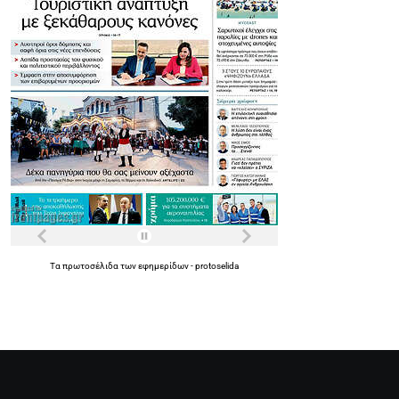
Τα
πρωτοσέλιδα
των
εφημερίδων
-
protoselida