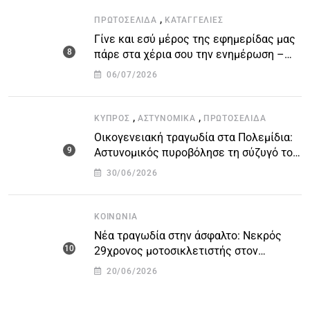
,
ΠΡΩΤΟΣΈΛΙΔΑ
ΚΑΤΑΓΓΕΛΙΕΣ
Γίνε και εσύ μέρος της εφημερίδας μας
πάρε στα χέρια σου την ενημέρωση –
στείλε το δικό σου άρθρο την δική σου
06/07/2026
άποψη ή καταγγελία για δημοσίευση
,
,
ΚΎΠΡΟΣ
ΑΣΤΥΝΟΜΙΚΆ
ΠΡΩΤΟΣΈΛΙΔΑ
Οικογενειακή τραγωδία στα Πολεμίδια:
Αστυνομικός πυροβόλησε τη σύζυγό του
και αυτοκτόνησε
30/06/2026
ΚΟΙΝΩΝΊΑ
Νέα τραγωδία στην άσφαλτο: Νεκρός
29χρονος μοτοσικλετιστής στον
αυτοκινητόδρομο Πάφου – Λεμεσού
20/06/2026