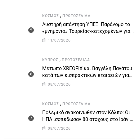
,
ΚΌΣΜΟΣ
ΠΡΩΤΟΣΈΛΙΔΑ
Αυστηρή απάντηση ΥΠΕΞ: Παράνομο το
«μνημόνιο» Τουρκίας-κατεχομένων για
τον υποθαλάσσιο αγωγό
11/07/2026
,
ΚΎΠΡΟΣ
ΠΡΩΤΟΣΈΛΙΔΑ
Μέτωπο XREOFIX και Βαγγέλη Πανάτου
κατά των εισπρακτικών εταιρειών για
την προστασία των δανειοληπτών
08/07/2026
,
ΚΌΣΜΟΣ
ΠΡΩΤΟΣΈΛΙΔΑ
Πολεμικό ανακοινωθέν στον Κόλπο: Οι
ΗΠΑ ισοπέδωσαν 80 στόχους στο Ιράν –
Μπαράζ επιθέσεων σε αμερικανικές
08/07/2026
βάσεις