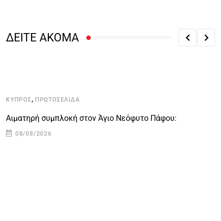
ΔΕΙΤΕ ΑΚΟΜΑ
,
ΚΎΠΡΟΣ
ΠΡΩΤΟΣΈΛΙΔΑ
Κ
Αιματηρή συμπλοκή στον Άγιο Νεόφυτο Πάφου:
Α
08/08/2026