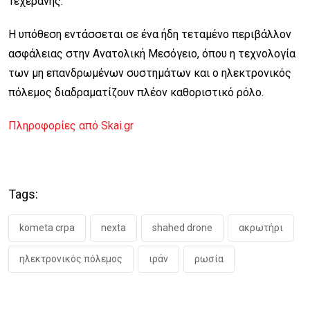
Τεχεράνης.
Η υπόθεση εντάσσεται σε ένα ήδη τεταμένο περιβάλλον
ασφάλειας στην Ανατολική Μεσόγειο, όπου η τεχνολογία
των μη επανδρωμένων συστημάτων και ο ηλεκτρονικός
πόλεμος διαδραματίζουν πλέον καθοριστικό ρόλο.
Πληροφορίες από Skai.gr
Tags:
kometa crpa
nexta
shahed drone
ακρωτήρι
ηλεκτρονικός πόλεμος
ιράν
ρωσία