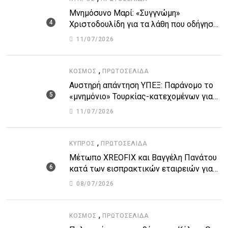
Μνημόσυνο Μαρί: «Συγγνώμη»
Χριστοδουλίδη για τα λάθη που οδήγησαν
στην τραγωδία
11/07/2026
,
ΚΌΣΜΟΣ
ΠΡΩΤΟΣΈΛΙΔΑ
Αυστηρή απάντηση ΥΠΕΞ: Παράνομο το
«μνημόνιο» Τουρκίας-κατεχομένων για
τον υποθαλάσσιο αγωγό
11/07/2026
,
ΚΎΠΡΟΣ
ΠΡΩΤΟΣΈΛΙΔΑ
Μέτωπο XREOFIX και Βαγγέλη Πανάτου
κατά των εισπρακτικών εταιρειών για
την προστασία των δανειοληπτών
08/07/2026
,
ΚΌΣΜΟΣ
ΠΡΩΤΟΣΈΛΙΔΑ