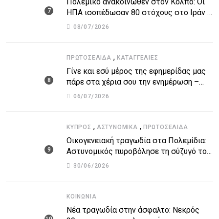
Πολεμικό ανακοινωθέν στον Κόλπο: Οι
ΗΠΑ ισοπέδωσαν 80 στόχους στο Ιράν –
Μπαράζ επιθέσεων σε αμερικανικές
08/07/2026
βάσεις
,
ΠΡΩΤΟΣΈΛΙΔΑ
ΚΑΤΑΓΓΕΛΙΕΣ
Γίνε και εσύ μέρος της εφημερίδας μας
πάρε στα χέρια σου την ενημέρωση –
στείλε το δικό σου άρθρο την δική σου
06/07/2026
άποψη ή καταγγελία για δημοσίευση
,
,
ΚΎΠΡΟΣ
ΑΣΤΥΝΟΜΙΚΆ
ΠΡΩΤΟΣΈΛΙΔΑ
Οικογενειακή τραγωδία στα Πολεμίδια:
Αστυνομικός πυροβόλησε τη σύζυγό του
και αυτοκτόνησε
30/06/2026
ΚΟΙΝΩΝΊΑ
Νέα τραγωδία στην άσφαλτο: Νεκρός