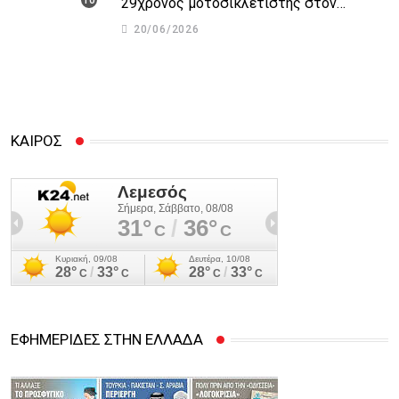
29χρονος μοτοσικλετιστής στον
αυτοκινητόδρομο Πάφου – Λεμεσού
20/06/2026
ΚΑΙΡΟΣ
ΕΦΗΜΕΡΙΔΕΣ ΣΤΗΝ ΕΛΛΑΔΑ