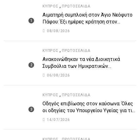
,
ΚΎΠΡΟΣ
ΠΡΩΤΟΣΈΛΙΔΑ
Αιματηρή συμπλοκή στον Άγιο Νεόφυτο
Πάφου: Έξι ημέρες κράτηση στον
51χρονο μοναχό
08/08/2026
,
ΚΎΠΡΟΣ
ΠΡΩΤΟΣΈΛΙΔΑ
Ανακοινώθηκαν τα νέα Διοικητικά
Συμβούλια των Ημικρατικών
Οργανισμών – Όλη η λίστα με τα
06/08/2026
ονόματα
,
ΚΎΠΡΟΣ
ΠΡΩΤΟΣΈΛΙΔΑ
Οδηγός επιβίωσης στον καύσωνα: Όλες
οι οδηγίες του Υπουργείου Υγείας για τις
υψηλές θερμοκρασίες
14/07/2026
,
ΚΎΠΡΟΣ
ΠΡΩΤΟΣΈΛΙΔΑ