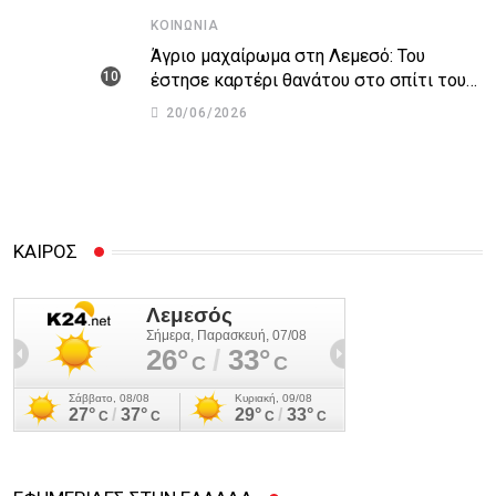
ΚΟΙΝΩΝΊΑ
Άγριο μαχαίρωμα στη Λεμεσό: Του
έστησε καρτέρι θανάτου στο σπίτι του
για προσωπικές διαφορές – Στο
20/06/2026
νοσοκομείο 45χρονος
ΚΑΙΡΟΣ