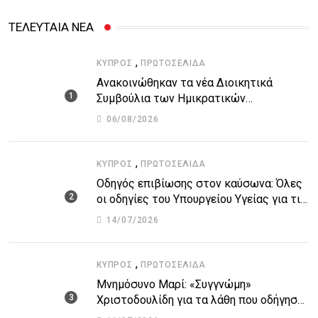
ΤΕΛΕΥΤΑΙΑ ΝΕΑ
,
ΚΎΠΡΟΣ
ΠΡΩΤΟΣΈΛΙΔΑ
Ανακοινώθηκαν τα νέα Διοικητικά
Συμβούλια των Ημικρατικών
Οργανισμών – Όλη η λίστα με τα
06/08/2026
ονόματα
,
ΚΎΠΡΟΣ
ΠΡΩΤΟΣΈΛΙΔΑ
Οδηγός επιβίωσης στον καύσωνα: Όλες
οι οδηγίες του Υπουργείου Υγείας για τις
υψηλές θερμοκρασίες
14/07/2026
,
ΚΎΠΡΟΣ
ΠΡΩΤΟΣΈΛΙΔΑ
Μνημόσυνο Μαρί: «Συγγνώμη»
Χριστοδουλίδη για τα λάθη που οδήγησαν
στην τραγωδία