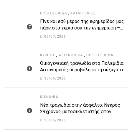
,
ΠΡΩΤΟΣΈΛΙΔΑ
ΚΑΤΑΓΓΕΛΙΕΣ
Γίνε και εσύ μέρος της εφημερίδας μας
πάρε στα χέρια σου την ενημέρωση –
στείλε το δικό σου άρθρο την δική σου
06/07/2026
άποψη ή καταγγελία για δημοσίευση
,
,
ΚΎΠΡΟΣ
ΑΣΤΥΝΟΜΙΚΆ
ΠΡΩΤΟΣΈΛΙΔΑ
Οικογενειακή τραγωδία στα Πολεμίδια:
Αστυνομικός πυροβόλησε τη σύζυγό του
και αυτοκτόνησε
30/06/2026
ΚΟΙΝΩΝΊΑ
Νέα τραγωδία στην άσφαλτο: Νεκρός
29χρονος μοτοσικλετιστής στον
αυτοκινητόδρομο Πάφου – Λεμεσού
20/06/2026