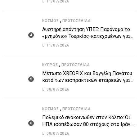
11/07/2026
,
ΚΌΣΜΟΣ
ΠΡΩΤΟΣΈΛΙΔΑ
Αυστηρή απάντηση ΥΠΕΞ: Παράνομο το
«μνημόνιο» Τουρκίας-κατεχομένων για
τον υποθαλάσσιο αγωγό
11/07/2026
,
ΚΎΠΡΟΣ
ΠΡΩΤΟΣΈΛΙΔΑ
Μέτωπο XREOFIX και Βαγγέλη Πανάτου
κατά των εισπρακτικών εταιρειών για
την προστασία των δανειοληπτών
08/07/2026
,
ΚΌΣΜΟΣ
ΠΡΩΤΟΣΈΛΙΔΑ
Πολεμικό ανακοινωθέν στον Κόλπο: Οι
ΗΠΑ ισοπέδωσαν 80 στόχους στο Ιράν –
Μπαράζ επιθέσεων σε αμερικανικές
08/07/2026
βάσεις