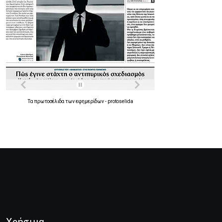
Τα
πρωτοσέλιδα
των
εφημερίδων
-
protoselida