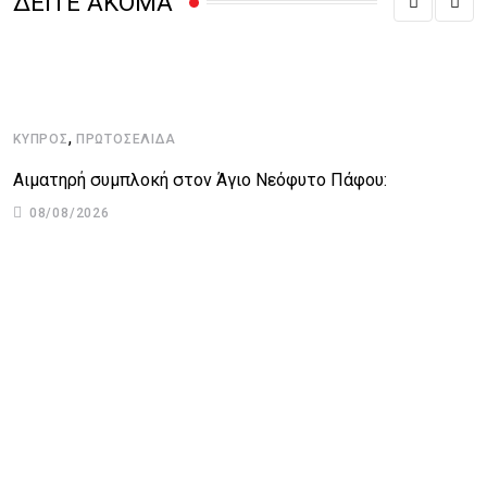
ΔΕΙΤΕ ΑΚΟΜΑ
,
ΚΎΠΡΟΣ
ΠΡΩΤΟΣΈΛΙΔΑ
Κ
Αιματηρή συμπλοκή στον Άγιο Νεόφυτο Πάφου:
Α
08/08/2026