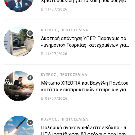
Χριστοδουλίδη για τα λάθη που οδήγησαν
στην τραγωδία
11/07/2026
,
ΚΌΣΜΟΣ
ΠΡΩΤΟΣΈΛΙΔΑ
Αυστηρή απάντηση ΥΠΕΞ: Παράνομο το
«μνημόνιο» Τουρκίας-κατεχομένων για
τον υποθαλάσσιο αγωγό
11/07/2026
,
ΚΎΠΡΟΣ
ΠΡΩΤΟΣΈΛΙΔΑ
Μέτωπο XREOFIX και Βαγγέλη Πανάτου
κατά των εισπρακτικών εταιρειών για
την προστασία των δανειοληπτών
08/07/2026
,
ΚΌΣΜΟΣ
ΠΡΩΤΟΣΈΛΙΔΑ
Πολεμικό ανακοινωθέν στον Κόλπο: Οι
ΗΠΑ ισοπέδωσαν 80 στόχους στο Ιράν –