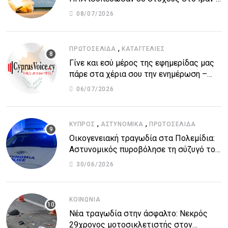
Μπαράζ επιθέσεων σε αμερικανικές
08/07/2026
βάσεις
,
ΠΡΩΤΟΣΈΛΙΔΑ
ΚΑΤΑΓΓΕΛΙΕΣ
Γίνε και εσύ μέρος της εφημερίδας μας
πάρε στα χέρια σου την ενημέρωση –
στείλε το δικό σου άρθρο την δική σου
06/07/2026
άποψη ή καταγγελία για δημοσίευση
,
,
ΚΎΠΡΟΣ
ΑΣΤΥΝΟΜΙΚΆ
ΠΡΩΤΟΣΈΛΙΔΑ
Οικογενειακή τραγωδία στα Πολεμίδια:
Αστυνομικός πυροβόλησε τη σύζυγό του
και αυτοκτόνησε
30/06/2026
ΚΟΙΝΩΝΊΑ
Νέα τραγωδία στην άσφαλτο: Νεκρός
29χρονος μοτοσικλετιστής στον