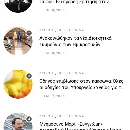
Πάφου: Έξι ημέρες κράτηση στον
51χρονο μοναχό
08/08/2026
,
ΚΎΠΡΟΣ
ΠΡΩΤΟΣΈΛΙΔΑ
Ανακοινώθηκαν τα νέα Διοικητικά
Συμβούλια των Ημικρατικών
Οργανισμών – Όλη η λίστα με τα
06/08/2026
ονόματα
,
ΚΎΠΡΟΣ
ΠΡΩΤΟΣΈΛΙΔΑ
Οδηγός επιβίωσης στον καύσωνα: Όλες
οι οδηγίες του Υπουργείου Υγείας για τις
υψηλές θερμοκρασίες
14/07/2026
,
ΚΎΠΡΟΣ
ΠΡΩΤΟΣΈΛΙΔΑ
Μνημόσυνο Μαρί: «Συγγνώμη»