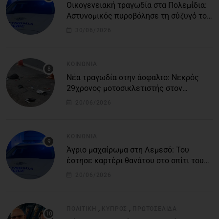
Οικογενειακή τραγωδία στα Πολεμίδια:
Αστυνομικός πυροβόλησε τη σύζυγό του
και αυτοκτόνησε
30/06/2026
ΚΟΙΝΩΝΊΑ
Νέα τραγωδία στην άσφαλτο: Νεκρός
29χρονος μοτοσικλετιστής στον
αυτοκινητόδρομο Πάφου – Λεμεσού
20/06/2026
ΚΟΙΝΩΝΊΑ
Άγριο μαχαίρωμα στη Λεμεσό: Του
έστησε καρτέρι θανάτου στο σπίτι του
για προσωπικές διαφορές – Στο
20/06/2026
νοσοκομείο 45χρονος
,
,
ΠΟΛΙΤΙΚΉ
ΚΎΠΡΟΣ
ΠΡΩΤΟΣΈΛΙΔΑ