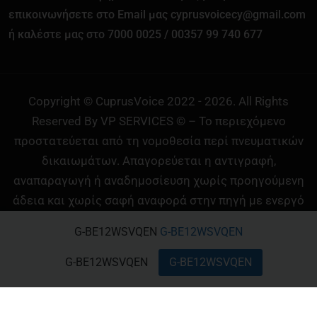
επικοινωνήσετε στο Email μας cyprusvoicecy@gmail.com
ή καλέστε μας στο 7000 0025 / 00357 99 740 677
Copyright © CuprusVoice 2022 - 2026. All Rights
Reserved By VP SERVICES © – Το περιεχόμενο
προστατεύεται από τη νομοθεσία περί πνευματικών
δικαιωμάτων. Απαγορεύεται η αντιγραφή,
αναπαραγωγή ή αναδημοσίευση χωρίς προηγούμενη
άδεια και χωρίς σαφή αναφορά στην πηγή με ενεργό
σύνδεσμο (link) προς την Cyprus Voice. Σε
G-BE12WSVQEN
G-BE12WSVQEN
διαφορετική περίπτωση διατηρούμε κάθε νόμιμο
δικαίωμα.
G-BE12WSVQEN
G-BE12WSVQEN