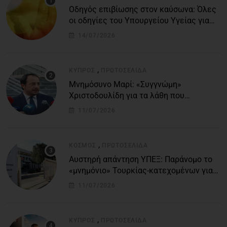
Οδηγός επιβίωσης στον καύσωνα: Όλες
οι οδηγίες του Υπουργείου Υγείας για
τις υψηλές θερμοκρασίες
14/07/2026
,
ΚΎΠΡΟΣ
ΠΡΩΤΟΣΈΛΙΔΑ
Μνημόσυνο Μαρί: «Συγγνώμη»
Χριστοδουλίδη για τα λάθη που
οδήγησαν στην τραγωδία
11/07/2026
,
ΚΌΣΜΟΣ
ΠΡΩΤΟΣΈΛΙΔΑ
Αυστηρή απάντηση ΥΠΕΞ: Παράνομο το
«μνημόνιο» Τουρκίας-κατεχομένων για
τον υποθαλάσσιο αγωγό
11/07/2026
,
ΚΎΠΡΟΣ
ΠΡΩΤΟΣΈΛΙΔΑ