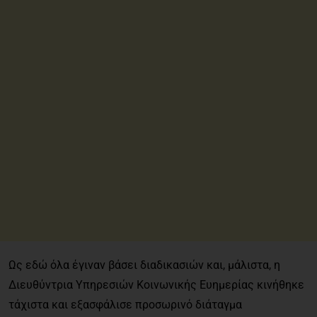
Ως εδώ όλα έγιναν βάσει διαδικασιών και, μάλιστα, η
Διευθύντρια Υπηρεσιών Κοινωνικής Ευημερίας κινήθηκε
τάχιστα και εξασφάλισε προσωρινό διάταγμα