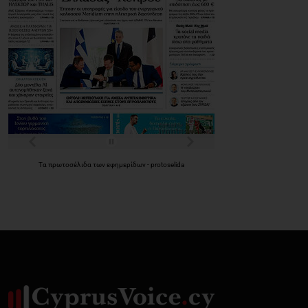
Τα
πρωτοσέλιδα
των
εφημερίδων
-
protoselida