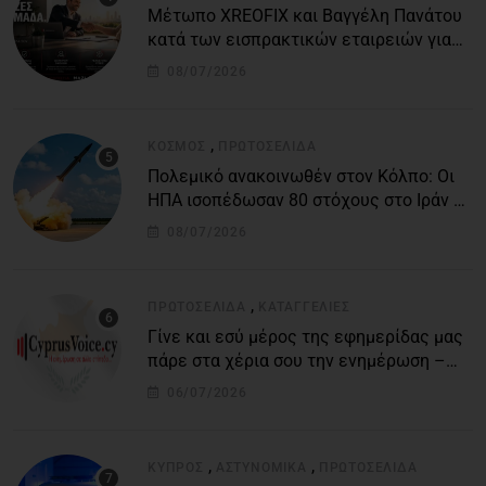
Μέτωπο XREOFIX και Βαγγέλη Πανάτου
κατά των εισπρακτικών εταιρειών για
την προστασία των δανειοληπτών
08/07/2026
,
ΚΌΣΜΟΣ
ΠΡΩΤΟΣΈΛΙΔΑ
Πολεμικό ανακοινωθέν στον Κόλπο: Οι
ΗΠΑ ισοπέδωσαν 80 στόχους στο Ιράν –
Μπαράζ επιθέσεων σε αμερικανικές
08/07/2026
βάσεις
,
ΠΡΩΤΟΣΈΛΙΔΑ
ΚΑΤΑΓΓΕΛΙΕΣ
Γίνε και εσύ μέρος της εφημερίδας μας
πάρε στα χέρια σου την ενημέρωση –
στείλε το δικό σου άρθρο την δική σου
06/07/2026
άποψη ή καταγγελία για δημοσίευση
,
,
ΚΎΠΡΟΣ
ΑΣΤΥΝΟΜΙΚΆ
ΠΡΩΤΟΣΈΛΙΔΑ