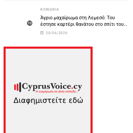
ΚΟΙΝΩΝΊΑ
Άγριο μαχαίρωμα στη Λεμεσό: Του
έστησε καρτέρι θανάτου στο σπίτι του
για προσωπικές διαφορές – Στο
20/06/2026
νοσοκομείο 45χρονος