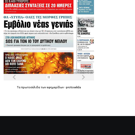
Τα
πρωτοσέλιδα
των
εφημερίδων
-
protoselida