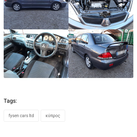
Tags:
fysen cars ltd
κύπρος