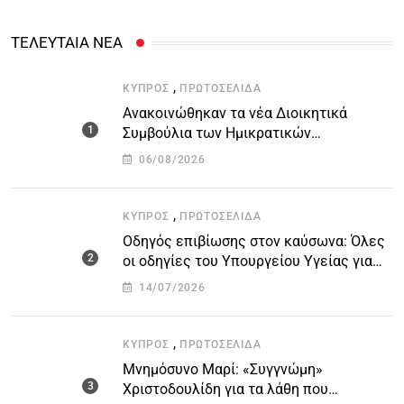
ΤΕΛΕΥΤΑΙΑ ΝΕΑ
,
ΚΎΠΡΟΣ
ΠΡΩΤΟΣΈΛΙΔΑ
Ανακοινώθηκαν τα νέα Διοικητικά
Συμβούλια των Ημικρατικών
Οργανισμών – Όλη η λίστα με τα
06/08/2026
ονόματα
,
ΚΎΠΡΟΣ
ΠΡΩΤΟΣΈΛΙΔΑ
Οδηγός επιβίωσης στον καύσωνα: Όλες
οι οδηγίες του Υπουργείου Υγείας για
τις υψηλές θερμοκρασίες
14/07/2026
,
ΚΎΠΡΟΣ
ΠΡΩΤΟΣΈΛΙΔΑ
Μνημόσυνο Μαρί: «Συγγνώμη»
Χριστοδουλίδη για τα λάθη που