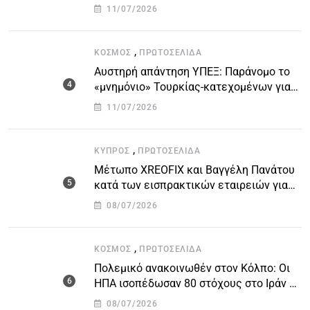
οδήγησαν στην τραγωδία
11/07/2026
,
ΚΌΣΜΟΣ
ΠΡΩΤΟΣΈΛΙΔΑ
Αυστηρή απάντηση ΥΠΕΞ: Παράνομο το
«μνημόνιο» Τουρκίας-κατεχομένων για
τον υποθαλάσσιο αγωγό
11/07/2026
,
ΚΎΠΡΟΣ
ΠΡΩΤΟΣΈΛΙΔΑ
Μέτωπο XREOFIX και Βαγγέλη Πανάτου
κατά των εισπρακτικών εταιρειών για
την προστασία των δανειοληπτών
08/07/2026
,
ΚΌΣΜΟΣ
ΠΡΩΤΟΣΈΛΙΔΑ
Πολεμικό ανακοινωθέν στον Κόλπο: Οι
ΗΠΑ ισοπέδωσαν 80 στόχους στο Ιράν –
Μπαράζ επιθέσεων σε αμερικανικές
08/07/2026