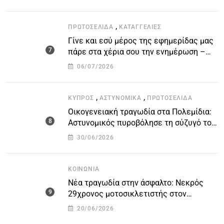
βάσεις
,
ΠΡΩΤΟΣΈΛΙΔΑ
ΚΑΤΑΓΓΕΛΙΕΣ
Γίνε και εσύ μέρος της εφημερίδας μας
πάρε στα χέρια σου την ενημέρωση –
στείλε το δικό σου άρθρο την δική σου
06/07/2026
άποψη ή καταγγελία για δημοσίευση
,
,
ΚΎΠΡΟΣ
ΑΣΤΥΝΟΜΙΚΆ
ΠΡΩΤΟΣΈΛΙΔΑ
Οικογενειακή τραγωδία στα Πολεμίδια:
Αστυνομικός πυροβόλησε τη σύζυγό του
και αυτοκτόνησε
30/06/2026
ΚΟΙΝΩΝΊΑ
Νέα τραγωδία στην άσφαλτο: Νεκρός
29χρονος μοτοσικλετιστής στον
αυτοκινητόδρομο Πάφου – Λεμεσού
20/06/2026