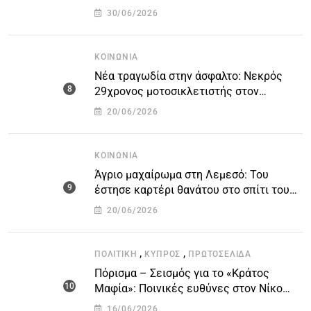
και αυτοκτόνησε
30/06/2026
ΚΟΙΝΩΝΊΑ
Νέα τραγωδία στην άσφαλτο: Νεκρός
29χρονος μοτοσικλετιστής στον
αυτοκινητόδρομο Πάφου – Λεμεσού
20/06/2026
ΚΟΙΝΩΝΊΑ
Άγριο μαχαίρωμα στη Λεμεσό: Του
έστησε καρτέρι θανάτου στο σπίτι του
για προσωπικές διαφορές – Στο
20/06/2026
νοσοκομείο 45χρονος
,
,
ΠΟΛΙΤΙΚΉ
ΚΎΠΡΟΣ
ΠΡΩΤΟΣΈΛΙΔΑ
Πόρισμα – Σεισμός για το «Κράτος
Μαφία»: Ποινικές ευθύνες στον Νίκο
Αναστασιάδη και άλλους 14 εισηγείται η
16/06/2026