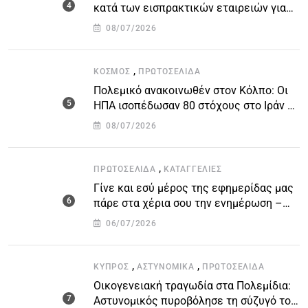
κατά των εισπρακτικών εταιρειών για
την προστασία των δανειοληπτών
08/07/2026
,
ΚΌΣΜΟΣ
ΠΡΩΤΟΣΈΛΙΔΑ
Πολεμικό ανακοινωθέν στον Κόλπο: Οι
ΗΠΑ ισοπέδωσαν 80 στόχους στο Ιράν –
Μπαράζ επιθέσεων σε αμερικανικές
08/07/2026
βάσεις
,
ΠΡΩΤΟΣΈΛΙΔΑ
ΚΑΤΑΓΓΕΛΙΕΣ
Γίνε και εσύ μέρος της εφημερίδας μας
πάρε στα χέρια σου την ενημέρωση –
στείλε το δικό σου άρθρο την δική σου
06/07/2026
άποψη ή καταγγελία για δημοσίευση
,
,
ΚΎΠΡΟΣ
ΑΣΤΥΝΟΜΙΚΆ
ΠΡΩΤΟΣΈΛΙΔΑ
Οικογενειακή τραγωδία στα Πολεμίδια:
Αστυνομικός πυροβόλησε τη σύζυγό του