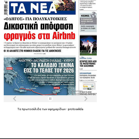
Τα
πρωτοσέλιδα
των
εφημερίδων
-
protoselida