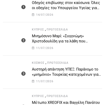
Οδηγός επιβίωσης στον καύσωνα: Όλες
οι οδηγίες του Υπουργείου Υγείας για
τις υψηλές θερμοκρασίες
14/07/2026
,
ΚΎΠΡΟΣ
ΠΡΩΤΟΣΈΛΙΔΑ
Μνημόσυνο Μαρί: «Συγγνώμη»
Χριστοδουλίδη για τα λάθη που
οδήγησαν στην τραγωδία
11/07/2026
,
ΚΌΣΜΟΣ
ΠΡΩΤΟΣΈΛΙΔΑ
Αυστηρή απάντηση ΥΠΕΞ: Παράνομο το
«μνημόνιο» Τουρκίας-κατεχομένων για
τον υποθαλάσσιο αγωγό
11/07/2026
,
ΚΎΠΡΟΣ
ΠΡΩΤΟΣΈΛΙΔΑ
Μέτωπο XREOFIX και Βαγγέλη Πανάτου