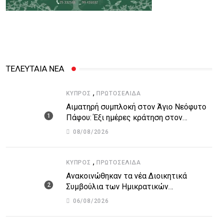
ΤΕΛΕΥΤΑΙΑ ΝΕΑ
,
ΚΎΠΡΟΣ
ΠΡΩΤΟΣΈΛΙΔΑ
Αιματηρή συμπλοκή στον Άγιο Νεόφυτο
Πάφου: Έξι ημέρες κράτηση στον
51χρονο μοναχό
08/08/2026
,
ΚΎΠΡΟΣ
ΠΡΩΤΟΣΈΛΙΔΑ
Ανακοινώθηκαν τα νέα Διοικητικά
Συμβούλια των Ημικρατικών
Οργανισμών – Όλη η λίστα με τα
06/08/2026
ονόματα