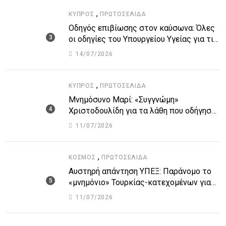
,
ΚΎΠΡΟΣ
ΠΡΩΤΟΣΈΛΙΔΑ
Οδηγός επιβίωσης στον καύσωνα: Όλες
οι οδηγίες του Υπουργείου Υγείας για τις
υψηλές θερμοκρασίες
14/07/2026
,
ΚΎΠΡΟΣ
ΠΡΩΤΟΣΈΛΙΔΑ
Μνημόσυνο Μαρί: «Συγγνώμη»
Χριστοδουλίδη για τα λάθη που οδήγησαν
στην τραγωδία
11/07/2026
,
ΚΌΣΜΟΣ
ΠΡΩΤΟΣΈΛΙΔΑ
Αυστηρή απάντηση ΥΠΕΞ: Παράνομο το
«μνημόνιο» Τουρκίας-κατεχομένων για
τον υποθαλάσσιο αγωγό
11/07/2026