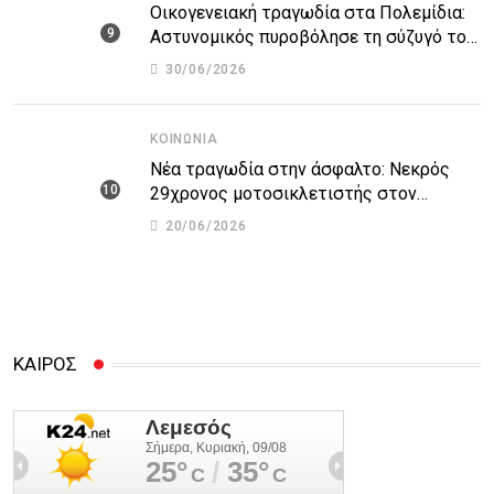
Οικογενειακή τραγωδία στα Πολεμίδια:
Αστυνομικός πυροβόλησε τη σύζυγό του
και αυτοκτόνησε
30/06/2026
ΚΟΙΝΩΝΊΑ
Νέα τραγωδία στην άσφαλτο: Νεκρός
29χρονος μοτοσικλετιστής στον
αυτοκινητόδρομο Πάφου – Λεμεσού
20/06/2026
ΚΑΙΡΟΣ