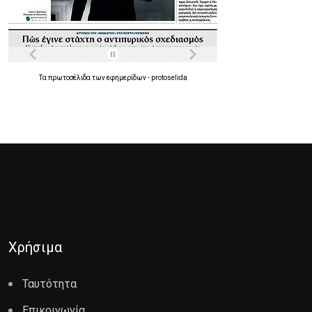
Τα
πρωτοσέλιδα
των
εφημερίδων
-
protoselida
Χρήσιμα
Ταυτότητα
Επικοινωνία