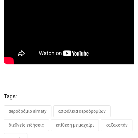
Tags:
αεροδρόμιο almaty
ασφάλεια αεροδρομίων
διεθνείς ειδήσεις
επίθεση με μαχαίρι
καζακστάν