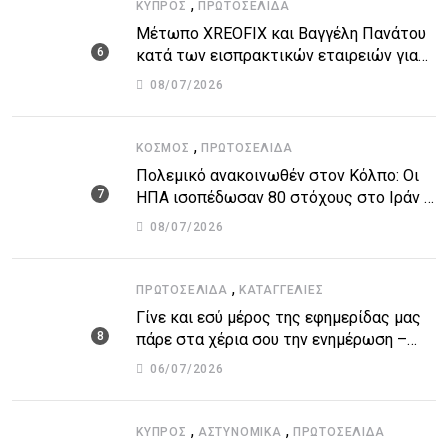
,
ΚΎΠΡΟΣ
ΠΡΩΤΟΣΈΛΙΔΑ
Μέτωπο XREOFIX και Βαγγέλη Πανάτου
κατά των εισπρακτικών εταιρειών για
την προστασία των δανειοληπτών
08/07/2026
,
ΚΌΣΜΟΣ
ΠΡΩΤΟΣΈΛΙΔΑ
Πολεμικό ανακοινωθέν στον Κόλπο: Οι
ΗΠΑ ισοπέδωσαν 80 στόχους στο Ιράν –
Μπαράζ επιθέσεων σε αμερικανικές
08/07/2026
βάσεις
,
ΠΡΩΤΟΣΈΛΙΔΑ
ΚΑΤΑΓΓΕΛΙΕΣ
Γίνε και εσύ μέρος της εφημερίδας μας
πάρε στα χέρια σου την ενημέρωση –
στείλε το δικό σου άρθρο την δική σου
06/07/2026
άποψη ή καταγγελία για δημοσίευση
,
,
ΚΎΠΡΟΣ
ΑΣΤΥΝΟΜΙΚΆ
ΠΡΩΤΟΣΈΛΙΔΑ