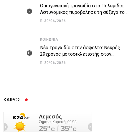
Οικογενειακή τραγωδία στα Πολεμίδια:
Αστυνομικός πυροβόλησε τη σύζυγό του
και αυτοκτόνησε
30/06/2026
ΚΟΙΝΩΝΊΑ
Νέα τραγωδία στην άσφαλτο: Νεκρός
29χρονος μοτοσικλετιστής στον
αυτοκινητόδρομο Πάφου – Λεμεσού
20/06/2026
ΚΑΙΡΟΣ