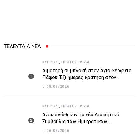
ΤΕΛΕΥΤΑΙΑ ΝΕΑ
,
ΚΎΠΡΟΣ
ΠΡΩΤΟΣΈΛΙΔΑ
Αιματηρή συμπλοκή στον Άγιο Νεόφυτο
Πάφου: Έξι ημέρες κράτηση στον
51χρονο μοναχό
08/08/2026
,
ΚΎΠΡΟΣ
ΠΡΩΤΟΣΈΛΙΔΑ
Ανακοινώθηκαν τα νέα Διοικητικά
Συμβούλια των Ημικρατικών
Οργανισμών – Όλη η λίστα με τα
06/08/2026
ονόματα