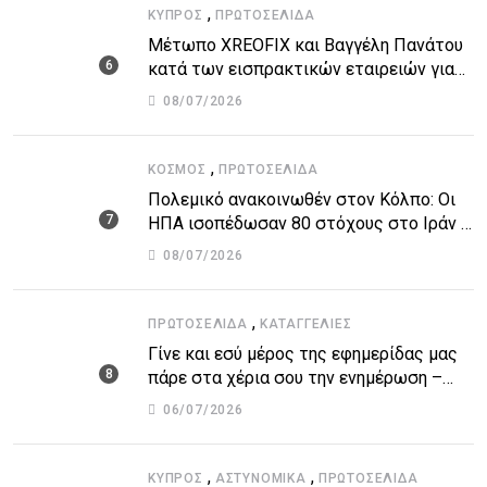
,
ΚΎΠΡΟΣ
ΠΡΩΤΟΣΈΛΙΔΑ
Μέτωπο XREOFIX και Βαγγέλη Πανάτου
κατά των εισπρακτικών εταιρειών για
την προστασία των δανειοληπτών
08/07/2026
,
ΚΌΣΜΟΣ
ΠΡΩΤΟΣΈΛΙΔΑ
Πολεμικό ανακοινωθέν στον Κόλπο: Οι
ΗΠΑ ισοπέδωσαν 80 στόχους στο Ιράν –
Μπαράζ επιθέσεων σε αμερικανικές
08/07/2026
βάσεις
,
ΠΡΩΤΟΣΈΛΙΔΑ
ΚΑΤΑΓΓΕΛΙΕΣ
Γίνε και εσύ μέρος της εφημερίδας μας
πάρε στα χέρια σου την ενημέρωση –
στείλε το δικό σου άρθρο την δική σου
06/07/2026
άποψη ή καταγγελία για δημοσίευση
,
,
ΚΎΠΡΟΣ
ΑΣΤΥΝΟΜΙΚΆ
ΠΡΩΤΟΣΈΛΙΔΑ