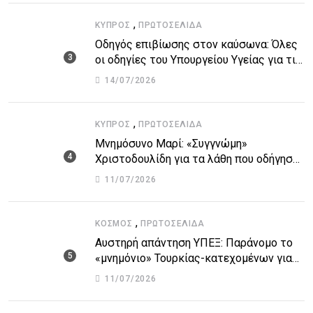
,
ΚΎΠΡΟΣ
ΠΡΩΤΟΣΈΛΙΔΑ
Οδηγός επιβίωσης στον καύσωνα: Όλες
οι οδηγίες του Υπουργείου Υγείας για τις
υψηλές θερμοκρασίες
14/07/2026
,
ΚΎΠΡΟΣ
ΠΡΩΤΟΣΈΛΙΔΑ
Μνημόσυνο Μαρί: «Συγγνώμη»
Χριστοδουλίδη για τα λάθη που οδήγησαν
στην τραγωδία
11/07/2026
,
ΚΌΣΜΟΣ
ΠΡΩΤΟΣΈΛΙΔΑ
Αυστηρή απάντηση ΥΠΕΞ: Παράνομο το
«μνημόνιο» Τουρκίας-κατεχομένων για
τον υποθαλάσσιο αγωγό
11/07/2026