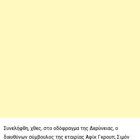
Συνελήφθη, χθες, στο οδόφραγμα της Δερύνειας, ο
διευθύνων σύμβουλος της εταιρίας Αφίκ Γκρουπ, Σιμόν