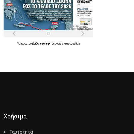
Τα
πρωτοσέλιδα
των
εφημερίδων
-
protoselida
Χρήσιμα
Ταυτότητα