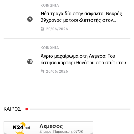
ΚΟΙΝΩΝΊΑ
Νέα τραγωδία στην άσφαλτο: Νεκρός
29χρονος μοτοσικλετιστής στον
αυτοκινητόδρομο Πάφου – Λεμεσού
20/06/2026
ΚΟΙΝΩΝΊΑ
Άγριο μαχαίρωμα στη Λεμεσό: Του
έστησε καρτέρι θανάτου στο σπίτι του
για προσωπικές διαφορές – Στο
20/06/2026
νοσοκομείο 45χρονος
ΚΑΙΡΟΣ