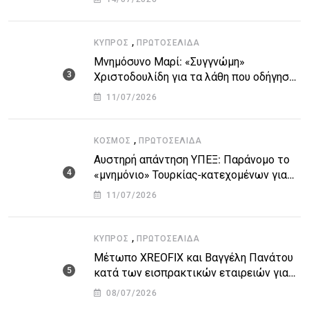
,
ΚΎΠΡΟΣ
ΠΡΩΤΟΣΈΛΙΔΑ
Μνημόσυνο Μαρί: «Συγγνώμη»
Χριστοδουλίδη για τα λάθη που οδήγησαν
στην τραγωδία
11/07/2026
,
ΚΌΣΜΟΣ
ΠΡΩΤΟΣΈΛΙΔΑ
Αυστηρή απάντηση ΥΠΕΞ: Παράνομο το
«μνημόνιο» Τουρκίας-κατεχομένων για
τον υποθαλάσσιο αγωγό
11/07/2026
,
ΚΎΠΡΟΣ
ΠΡΩΤΟΣΈΛΙΔΑ
Μέτωπο XREOFIX και Βαγγέλη Πανάτου
κατά των εισπρακτικών εταιρειών για
την προστασία των δανειοληπτών
08/07/2026