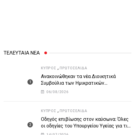
ΤΕΛΕΥΤΑΙΑ ΝΕΑ
,
ΚΎΠΡΟΣ
ΠΡΩΤΟΣΈΛΙΔΑ
Ανακοινώθηκαν τα νέα Διοικητικά
Συμβούλια των Ημικρατικών
Οργανισμών – Όλη η λίστα με τα
06/08/2026
ονόματα
,
ΚΎΠΡΟΣ
ΠΡΩΤΟΣΈΛΙΔΑ
Οδηγός επιβίωσης στον καύσωνα: Όλες
οι οδηγίες του Υπουργείου Υγείας για τις
υψηλές θερμοκρασίες
14/07/2026