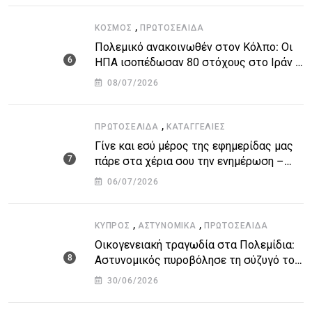
,
ΚΌΣΜΟΣ
ΠΡΩΤΟΣΈΛΙΔΑ
Πολεμικό ανακοινωθέν στον Κόλπο: Οι
ΗΠΑ ισοπέδωσαν 80 στόχους στο Ιράν –
Μπαράζ επιθέσεων σε αμερικανικές
08/07/2026
βάσεις
,
ΠΡΩΤΟΣΈΛΙΔΑ
ΚΑΤΑΓΓΕΛΙΕΣ
Γίνε και εσύ μέρος της εφημερίδας μας
πάρε στα χέρια σου την ενημέρωση –
στείλε το δικό σου άρθρο την δική σου
06/07/2026
άποψη ή καταγγελία για δημοσίευση
,
,
ΚΎΠΡΟΣ
ΑΣΤΥΝΟΜΙΚΆ
ΠΡΩΤΟΣΈΛΙΔΑ
Οικογενειακή τραγωδία στα Πολεμίδια:
Αστυνομικός πυροβόλησε τη σύζυγό του
και αυτοκτόνησε
30/06/2026