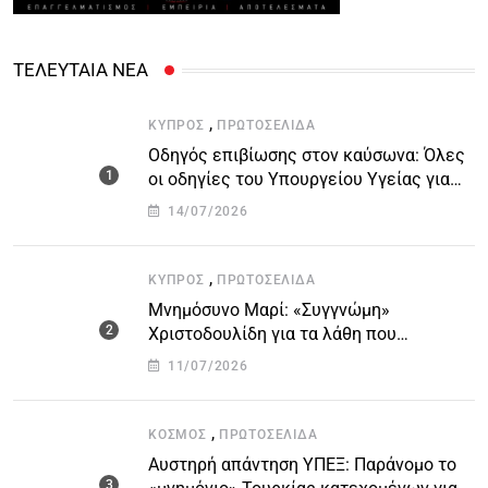
ΤΕΛΕΥΤΑΙΑ ΝΕΑ
,
ΚΎΠΡΟΣ
ΠΡΩΤΟΣΈΛΙΔΑ
Οδηγός επιβίωσης στον καύσωνα: Όλες
οι οδηγίες του Υπουργείου Υγείας για
τις υψηλές θερμοκρασίες
14/07/2026
,
ΚΎΠΡΟΣ
ΠΡΩΤΟΣΈΛΙΔΑ
Μνημόσυνο Μαρί: «Συγγνώμη»
Χριστοδουλίδη για τα λάθη που
οδήγησαν στην τραγωδία
11/07/2026
,
ΚΌΣΜΟΣ
ΠΡΩΤΟΣΈΛΙΔΑ
Αυστηρή απάντηση ΥΠΕΞ: Παράνομο το