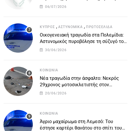
στείλε το δικό σου άρθρο την δική σου
06/07/2026
άποψη ή καταγγελία για δημοσίευση
,
,
ΚΎΠΡΟΣ
ΑΣΤΥΝΟΜΙΚΆ
ΠΡΩΤΟΣΈΛΙΔΑ
Οικογενειακή τραγωδία στα Πολεμίδια:
Αστυνομικός πυροβόλησε τη σύζυγό του
και αυτοκτόνησε
30/06/2026
ΚΟΙΝΩΝΊΑ
Νέα τραγωδία στην άσφαλτο: Νεκρός
29χρονος μοτοσικλετιστής στον
αυτοκινητόδρομο Πάφου – Λεμεσού
20/06/2026
ΚΟΙΝΩΝΊΑ
Άγριο μαχαίρωμα στη Λεμεσό: Του
έστησε καρτέρι θανάτου στο σπίτι του