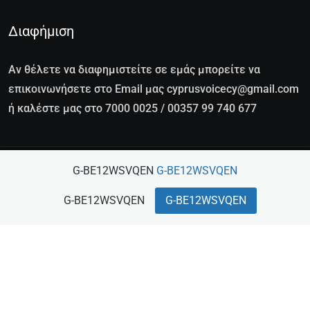
Διαφήμιση
Αν θέλετε να διαφημιστείτε σε εμάς μπορείτε να
επικοινωνήσετε στο Email μας cyprusvoicecy@gmail.com
ή καλέστε μας στο 7000 0025 / 00357 99 740 677
G-BE12WSVQEN
G-BE12WSVQEN
Copyright © CuprusVoice 2022 - 2026. All Rights
Reserved By VP SERVICES © – Το περιεχόμενο
G-BE12WSVQEN
G-BE12WSVQEN
προστατεύεται από τη νομοθεσία περί πνευματικών
δικαιωμάτων. Απαγορεύεται η αντιγραφή,
αναπαραγωγή ή αναδημοσίευση χωρίς προηγούμενη
άδεια και χωρίς σαφή αναφορά στην πηγή με ενεργό
σύνδεσμο (link) προς την Cyprus Voice. Σε
διαφορετική περίπτωση διατηρούμε κάθε νόμιμο