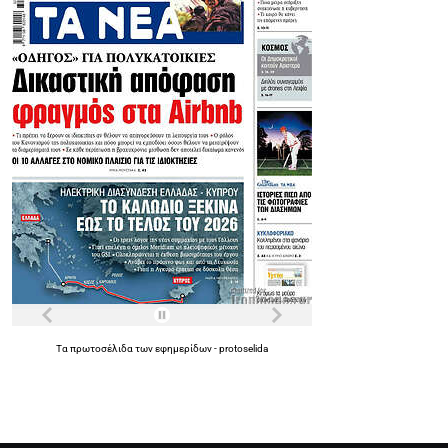
Τα
πρωτοσέλιδα
των
εφημερίδων
-
protoselida