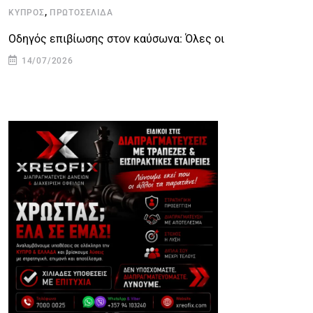
,
ΚΎΠΡΟΣ
ΠΡΩΤΟΣΈΛΙΔΑ
Κ
Οδηγός επιβίωσης στον καύσωνα: Όλες οι
Μ
14/07/2026