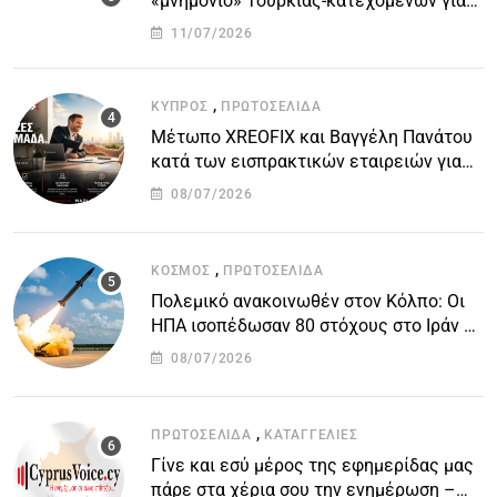
«μνημόνιο» Τουρκίας-κατεχομένων για
τον υποθαλάσσιο αγωγό
11/07/2026
,
ΚΎΠΡΟΣ
ΠΡΩΤΟΣΈΛΙΔΑ
Μέτωπο XREOFIX και Βαγγέλη Πανάτου
κατά των εισπρακτικών εταιρειών για
την προστασία των δανειοληπτών
08/07/2026
,
ΚΌΣΜΟΣ
ΠΡΩΤΟΣΈΛΙΔΑ
Πολεμικό ανακοινωθέν στον Κόλπο: Οι
ΗΠΑ ισοπέδωσαν 80 στόχους στο Ιράν –
Μπαράζ επιθέσεων σε αμερικανικές
08/07/2026
βάσεις
,
ΠΡΩΤΟΣΈΛΙΔΑ
ΚΑΤΑΓΓΕΛΙΕΣ
Γίνε και εσύ μέρος της εφημερίδας μας
πάρε στα χέρια σου την ενημέρωση –