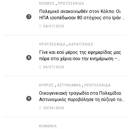
,
ΚΌΣΜΟΣ
ΠΡΩΤΟΣΈΛΙΔΑ
Πολεμικό ανακοινωθέν στον Κόλπο: Οι
ΗΠΑ ισοπέδωσαν 80 στόχους στο Ιράν –
Μπαράζ επιθέσεων σε αμερικανικές
08/07/2026
βάσεις
,
ΠΡΩΤΟΣΈΛΙΔΑ
ΚΑΤΑΓΓΕΛΙΕΣ
Γίνε και εσύ μέρος της εφημερίδας μας
πάρε στα χέρια σου την ενημέρωση –
στείλε το δικό σου άρθρο την δική σου
06/07/2026
άποψη ή καταγγελία για δημοσίευση
,
,
ΚΎΠΡΟΣ
ΑΣΤΥΝΟΜΙΚΆ
ΠΡΩΤΟΣΈΛΙΔΑ
Οικογενειακή τραγωδία στα Πολεμίδια:
Αστυνομικός πυροβόλησε τη σύζυγό του
και αυτοκτόνησε
30/06/2026
ΚΟΙΝΩΝΊΑ