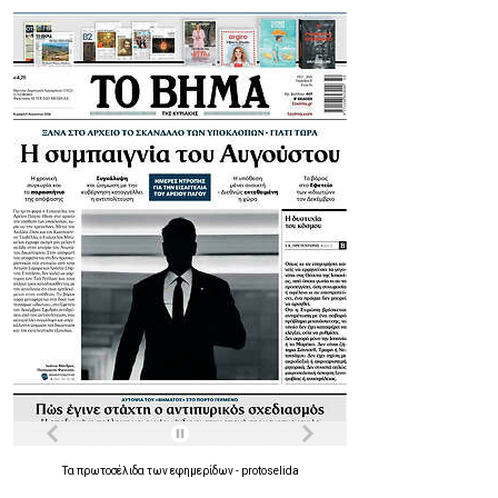
Τα
πρωτοσέλιδα
των
εφημερίδων
-
protoselida