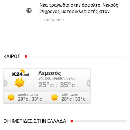
Νέα τραγωδία στην άσφαλτο: Νεκρός
29χρονος μοτοσικλετιστής στον
αυτοκινητόδρομο Πάφου – Λεμεσού
20/06/2026
ΚΑΙΡΟΣ
ΕΦΗΜΕΡΙΔΕΣ ΣΤΗΝ ΕΛΛΑΔΑ