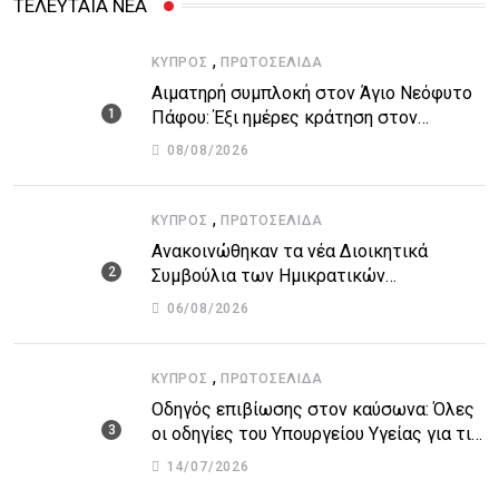
ΤΕΛΕΥΤΑΙΑ ΝΕΑ
,
ΚΎΠΡΟΣ
ΠΡΩΤΟΣΈΛΙΔΑ
Αιματηρή συμπλοκή στον Άγιο Νεόφυτο
Πάφου: Έξι ημέρες κράτηση στον
51χρονο μοναχό
08/08/2026
,
ΚΎΠΡΟΣ
ΠΡΩΤΟΣΈΛΙΔΑ
Ανακοινώθηκαν τα νέα Διοικητικά
Συμβούλια των Ημικρατικών
Οργανισμών – Όλη η λίστα με τα
06/08/2026
ονόματα
,
ΚΎΠΡΟΣ
ΠΡΩΤΟΣΈΛΙΔΑ
Οδηγός επιβίωσης στον καύσωνα: Όλες
οι οδηγίες του Υπουργείου Υγείας για τις
υψηλές θερμοκρασίες
14/07/2026