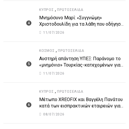
,
ΚΎΠΡΟΣ
ΠΡΩΤΟΣΈΛΙΔΑ
Μνημόσυνο Μαρί: «Συγγνώμη»
Χριστοδουλίδη για τα λάθη που οδήγησαν
στην τραγωδία
11/07/2026
,
ΚΌΣΜΟΣ
ΠΡΩΤΟΣΈΛΙΔΑ
Αυστηρή απάντηση ΥΠΕΞ: Παράνομο το
«μνημόνιο» Τουρκίας-κατεχομένων για
τον υποθαλάσσιο αγωγό
11/07/2026
,
ΚΎΠΡΟΣ
ΠΡΩΤΟΣΈΛΙΔΑ
Μέτωπο XREOFIX και Βαγγέλη Πανάτου
κατά των εισπρακτικών εταιρειών για
την προστασία των δανειοληπτών
08/07/2026