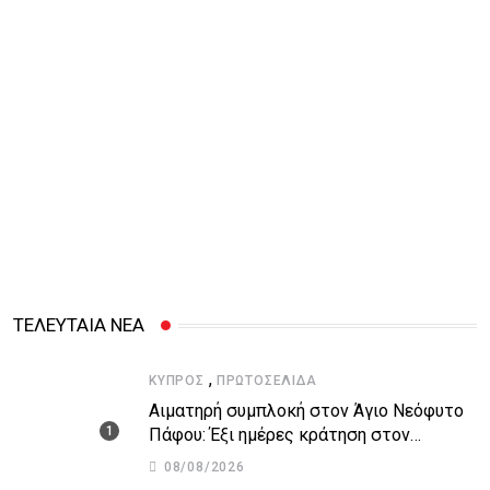
ΤΕΛΕΥΤΑΙΑ ΝΕΑ
,
ΚΎΠΡΟΣ
ΠΡΩΤΟΣΈΛΙΔΑ
Αιματηρή συμπλοκή στον Άγιο Νεόφυτο
Πάφου: Έξι ημέρες κράτηση στον
51χρονο μοναχό
08/08/2026