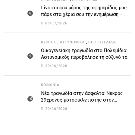
Γίνε και εσύ μέρος της εφημερίδας μας
πάρε στα χέρια σου την ενημέρωση –
στείλε το δικό σου άρθρο την δική σου
06/07/2026
άποψη ή καταγγελία για δημοσίευση
,
,
ΚΎΠΡΟΣ
ΑΣΤΥΝΟΜΙΚΆ
ΠΡΩΤΟΣΈΛΙΔΑ
Οικογενειακή τραγωδία στα Πολεμίδια:
Αστυνομικός πυροβόλησε τη σύζυγό του
και αυτοκτόνησε
30/06/2026
ΚΟΙΝΩΝΊΑ
Νέα τραγωδία στην άσφαλτο: Νεκρός
29χρονος μοτοσικλετιστής στον
αυτοκινητόδρομο Πάφου – Λεμεσού
20/06/2026