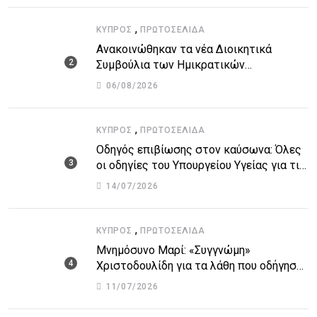
,
ΚΎΠΡΟΣ
ΠΡΩΤΟΣΈΛΙΔΑ
Ανακοινώθηκαν τα νέα Διοικητικά
Συμβούλια των Ημικρατικών
Οργανισμών – Όλη η λίστα με τα
06/08/2026
ονόματα
,
ΚΎΠΡΟΣ
ΠΡΩΤΟΣΈΛΙΔΑ
Οδηγός επιβίωσης στον καύσωνα: Όλες
οι οδηγίες του Υπουργείου Υγείας για τις
υψηλές θερμοκρασίες
14/07/2026
,
ΚΎΠΡΟΣ
ΠΡΩΤΟΣΈΛΙΔΑ
Μνημόσυνο Μαρί: «Συγγνώμη»
Χριστοδουλίδη για τα λάθη που οδήγησαν
στην τραγωδία
11/07/2026