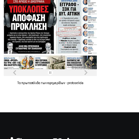
Τα
πρωτοσέλιδα
των
εφημερίδων
-
protoselida