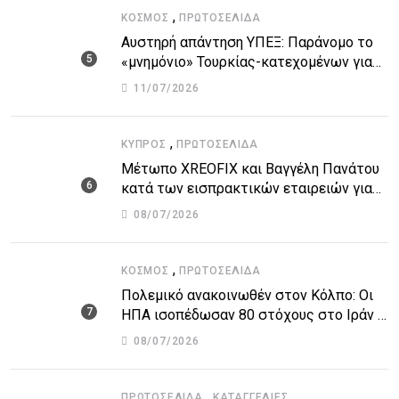
,
ΚΌΣΜΟΣ
ΠΡΩΤΟΣΈΛΙΔΑ
Αυστηρή απάντηση ΥΠΕΞ: Παράνομο το
«μνημόνιο» Τουρκίας-κατεχομένων για
τον υποθαλάσσιο αγωγό
11/07/2026
,
ΚΎΠΡΟΣ
ΠΡΩΤΟΣΈΛΙΔΑ
Μέτωπο XREOFIX και Βαγγέλη Πανάτου
κατά των εισπρακτικών εταιρειών για
την προστασία των δανειοληπτών
08/07/2026
,
ΚΌΣΜΟΣ
ΠΡΩΤΟΣΈΛΙΔΑ
Πολεμικό ανακοινωθέν στον Κόλπο: Οι
ΗΠΑ ισοπέδωσαν 80 στόχους στο Ιράν –
Μπαράζ επιθέσεων σε αμερικανικές
08/07/2026
βάσεις
,
ΠΡΩΤΟΣΈΛΙΔΑ
ΚΑΤΑΓΓΕΛΙΕΣ