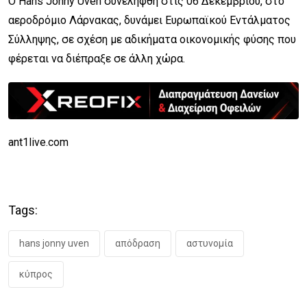
Ο Hans Jonny Uven συνελήφθη στις 06 Δεκεμβρίου, στο
αεροδρόμιο Λάρνακας, δυνάμει Ευρωπαϊκού Εντάλματος
Σύλληψης, σε σχέση με αδικήματα οικονομικής φύσης που
φέρεται να διέπραξε σε άλλη χώρα.
ant1live.com
Tags:
hans jonny uven
απόδραση
αστυνομία
κύπρος