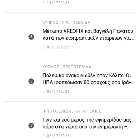
τον υποθαλάσσιο αγωγό
11/07/2026
,
ΚΎΠΡΟΣ
ΠΡΩΤΟΣΈΛΙΔΑ
Μέτωπο XREOFIX και Βαγγέλη Πανάτου
κατά των εισπρακτικών εταιρειών για
την προστασία των δανειοληπτών
08/07/2026
,
ΚΌΣΜΟΣ
ΠΡΩΤΟΣΈΛΙΔΑ
Πολεμικό ανακοινωθέν στον Κόλπο: Οι
ΗΠΑ ισοπέδωσαν 80 στόχους στο Ιράν –
Μπαράζ επιθέσεων σε αμερικανικές
08/07/2026
βάσεις
,
ΠΡΩΤΟΣΈΛΙΔΑ
ΚΑΤΑΓΓΕΛΙΕΣ
Γίνε και εσύ μέρος της εφημερίδας μας
πάρε στα χέρια σου την ενημέρωση –
στείλε το δικό σου άρθρο την δική σου
06/07/2026