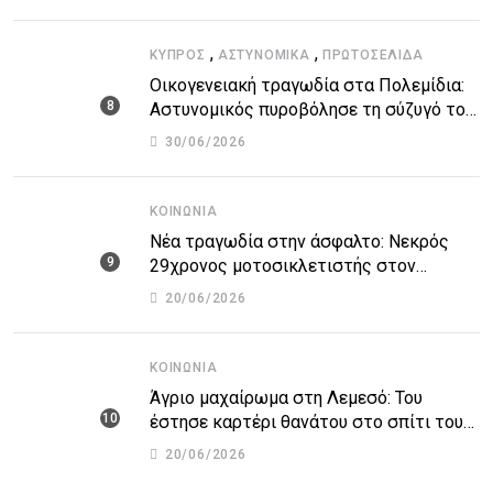
άποψη ή καταγγελία για δημοσίευση
,
,
ΚΎΠΡΟΣ
ΑΣΤΥΝΟΜΙΚΆ
ΠΡΩΤΟΣΈΛΙΔΑ
Οικογενειακή τραγωδία στα Πολεμίδια:
Αστυνομικός πυροβόλησε τη σύζυγό του
και αυτοκτόνησε
30/06/2026
ΚΟΙΝΩΝΊΑ
Νέα τραγωδία στην άσφαλτο: Νεκρός
29χρονος μοτοσικλετιστής στον
αυτοκινητόδρομο Πάφου – Λεμεσού
20/06/2026
ΚΟΙΝΩΝΊΑ
Άγριο μαχαίρωμα στη Λεμεσό: Του
έστησε καρτέρι θανάτου στο σπίτι του
για προσωπικές διαφορές – Στο
20/06/2026
νοσοκομείο 45χρονος