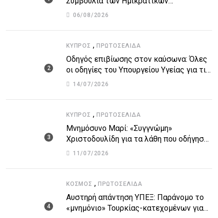
Συμβούλια των Ημικρατικών
Οργανισμών – Όλη η λίστα με τα
06/08/2026
ονόματα
,
ΚΎΠΡΟΣ
ΠΡΩΤΟΣΈΛΙΔΑ
Οδηγός επιβίωσης στον καύσωνα: Όλες
οι οδηγίες του Υπουργείου Υγείας για τις
υψηλές θερμοκρασίες
14/07/2026
,
ΚΎΠΡΟΣ
ΠΡΩΤΟΣΈΛΙΔΑ
Μνημόσυνο Μαρί: «Συγγνώμη»
Χριστοδουλίδη για τα λάθη που οδήγησαν
στην τραγωδία
11/07/2026
,
ΚΌΣΜΟΣ
ΠΡΩΤΟΣΈΛΙΔΑ
Αυστηρή απάντηση ΥΠΕΞ: Παράνομο το
«μνημόνιο» Τουρκίας-κατεχομένων για