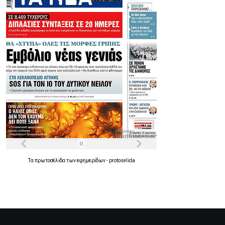
Τα
πρωτοσέλιδα
των
εφημερίδων
-
protoselida