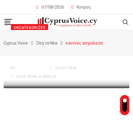
07/08/2026
Κύπρος
UNCATEGORIZED
Καταργείται το όριο των 100ml στα
Cyprus Voice
Όλα τα Νέα
κανόνες ασφαλείας
αεροπλάνα – Νέες αλλαγές στα
μέτρα ασφαλείας
BY
CYPRUSVOICE
26/07/2025
LESS THAN A MINUTE