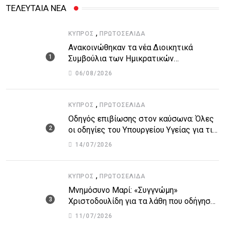
ΤΕΛΕΥΤΑΙΑ ΝΕΑ
,
ΚΎΠΡΟΣ
ΠΡΩΤΟΣΈΛΙΔΑ
Ανακοινώθηκαν τα νέα Διοικητικά
Συμβούλια των Ημικρατικών
Οργανισμών – Όλη η λίστα με τα
06/08/2026
ονόματα
,
ΚΎΠΡΟΣ
ΠΡΩΤΟΣΈΛΙΔΑ
Οδηγός επιβίωσης στον καύσωνα: Όλες
οι οδηγίες του Υπουργείου Υγείας για τις
υψηλές θερμοκρασίες
14/07/2026
,
ΚΎΠΡΟΣ
ΠΡΩΤΟΣΈΛΙΔΑ
Μνημόσυνο Μαρί: «Συγγνώμη»
Χριστοδουλίδη για τα λάθη που οδήγησαν
στην τραγωδία
11/07/2026