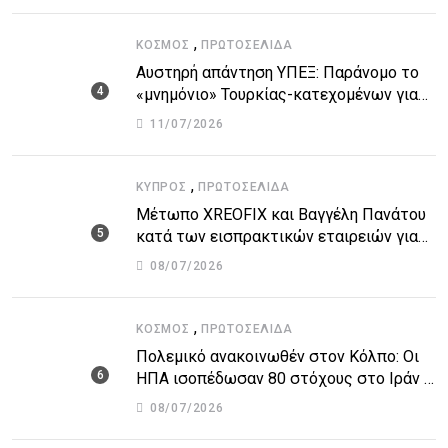
,
ΚΌΣΜΟΣ
ΠΡΩΤΟΣΈΛΙΔΑ
Αυστηρή απάντηση ΥΠΕΞ: Παράνομο το
«μνημόνιο» Τουρκίας-κατεχομένων για
τον υποθαλάσσιο αγωγό
11/07/2026
,
ΚΎΠΡΟΣ
ΠΡΩΤΟΣΈΛΙΔΑ
Μέτωπο XREOFIX και Βαγγέλη Πανάτου
κατά των εισπρακτικών εταιρειών για
την προστασία των δανειοληπτών
08/07/2026
,
ΚΌΣΜΟΣ
ΠΡΩΤΟΣΈΛΙΔΑ
Πολεμικό ανακοινωθέν στον Κόλπο: Οι
ΗΠΑ ισοπέδωσαν 80 στόχους στο Ιράν –
Μπαράζ επιθέσεων σε αμερικανικές
08/07/2026
βάσεις