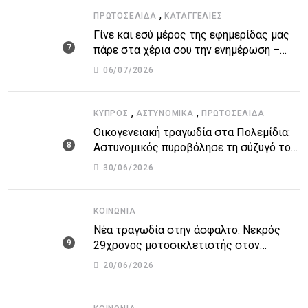
,
ΠΡΩΤΟΣΈΛΙΔΑ
ΚΑΤΑΓΓΕΛΙΕΣ
Γίνε και εσύ μέρος της εφημερίδας μας
πάρε στα χέρια σου την ενημέρωση –
στείλε το δικό σου άρθρο την δική σου
06/07/2026
άποψη ή καταγγελία για δημοσίευση
,
,
ΚΎΠΡΟΣ
ΑΣΤΥΝΟΜΙΚΆ
ΠΡΩΤΟΣΈΛΙΔΑ
Οικογενειακή τραγωδία στα Πολεμίδια:
Αστυνομικός πυροβόλησε τη σύζυγό του
και αυτοκτόνησε
30/06/2026
ΚΟΙΝΩΝΊΑ
Νέα τραγωδία στην άσφαλτο: Νεκρός
29χρονος μοτοσικλετιστής στον
αυτοκινητόδρομο Πάφου – Λεμεσού
20/06/2026