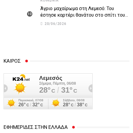
ΚΟΙΝΩΝΊΑ
Άγριο μαχαίρωμα στη Λεμεσό: Του
έστησε καρτέρι θανάτου στο σπίτι του
για προσωπικές διαφορές – Στο
20/06/2026
νοσοκομείο 45χρονος
ΚΑΙΡΟΣ
ΕΦΗΜΕΡΙΔΕΣ ΣΤΗΝ ΕΛΛΑΔΑ