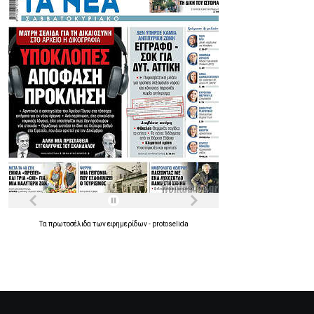
Τα
πρωτοσέλιδα
των
εφημερίδων
-
protoselida