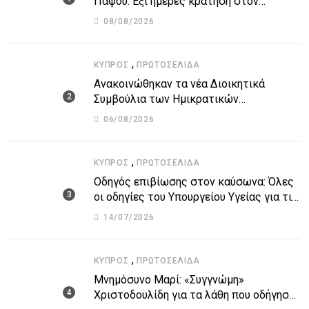
Πάφου: Έξι ημέρες κράτηση στον
51χρονο μοναχό
08/08/2026
,
ΚΎΠΡΟΣ
ΠΡΩΤΟΣΈΛΙΔΑ
Ανακοινώθηκαν τα νέα Διοικητικά
Συμβούλια των Ημικρατικών
Οργανισμών – Όλη η λίστα με τα
06/08/2026
ονόματα
,
ΚΎΠΡΟΣ
ΠΡΩΤΟΣΈΛΙΔΑ
Οδηγός επιβίωσης στον καύσωνα: Όλες
οι οδηγίες του Υπουργείου Υγείας για τις
υψηλές θερμοκρασίες
14/07/2026
,
ΚΎΠΡΟΣ
ΠΡΩΤΟΣΈΛΙΔΑ
Μνημόσυνο Μαρί: «Συγγνώμη»
Χριστοδουλίδη για τα λάθη που οδήγησαν