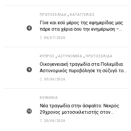
βάσεις
,
ΠΡΩΤΟΣΈΛΙΔΑ
ΚΑΤΑΓΓΕΛΙΕΣ
Γίνε και εσύ μέρος της εφημερίδας μας
πάρε στα χέρια σου την ενημέρωση –
στείλε το δικό σου άρθρο την δική σου
06/07/2026
άποψη ή καταγγελία για δημοσίευση
,
,
ΚΎΠΡΟΣ
ΑΣΤΥΝΟΜΙΚΆ
ΠΡΩΤΟΣΈΛΙΔΑ
Οικογενειακή τραγωδία στα Πολεμίδια:
Αστυνομικός πυροβόλησε τη σύζυγό του
και αυτοκτόνησε
30/06/2026
ΚΟΙΝΩΝΊΑ
Νέα τραγωδία στην άσφαλτο: Νεκρός
29χρονος μοτοσικλετιστής στον
αυτοκινητόδρομο Πάφου – Λεμεσού
20/06/2026