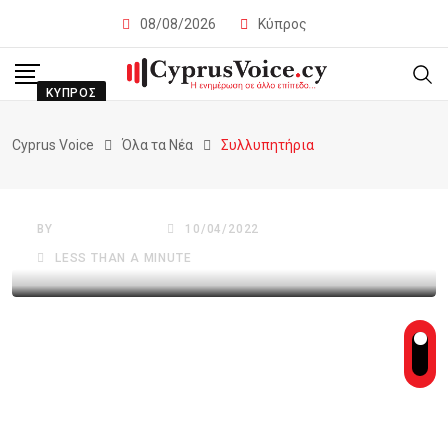
08/08/2026
Κύπρος
ΚΎΠΡΟΣ
Συλλυπητήρια Προέδρου
Cyprus Voice
Όλα τα Νέα
Συλλυπητήρια
Αναστασιάδη για το θάνατο του
Λέλλου Δημητριάδη
BY
CYPRUSVOICE
10/04/2022
LESS THAN A MINUTE