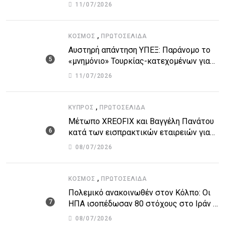
στην τραγωδία
11/07/2026
,
ΚΌΣΜΟΣ
ΠΡΩΤΟΣΈΛΙΔΑ
Αυστηρή απάντηση ΥΠΕΞ: Παράνομο το
«μνημόνιο» Τουρκίας-κατεχομένων για
τον υποθαλάσσιο αγωγό
11/07/2026
,
ΚΎΠΡΟΣ
ΠΡΩΤΟΣΈΛΙΔΑ
Μέτωπο XREOFIX και Βαγγέλη Πανάτου
κατά των εισπρακτικών εταιρειών για
την προστασία των δανειοληπτών
08/07/2026
,
ΚΌΣΜΟΣ
ΠΡΩΤΟΣΈΛΙΔΑ
Πολεμικό ανακοινωθέν στον Κόλπο: Οι
ΗΠΑ ισοπέδωσαν 80 στόχους στο Ιράν –
Μπαράζ επιθέσεων σε αμερικανικές
08/07/2026