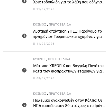
Χριστοδουλίδη για τα λάθη που οδήγησαν
στην τραγωδία
11/07/2026
,
ΚΌΣΜΟΣ
ΠΡΩΤΟΣΈΛΙΔΑ
Αυστηρή απάντηση ΥΠΕΞ: Παράνομο το
«μνημόνιο» Τουρκίας-κατεχομένων για
τον υποθαλάσσιο αγωγό
11/07/2026
,
ΚΎΠΡΟΣ
ΠΡΩΤΟΣΈΛΙΔΑ
Μέτωπο XREOFIX και Βαγγέλη Πανάτου
κατά των εισπρακτικών εταιρειών για
την προστασία των δανειοληπτών
08/07/2026
,
ΚΌΣΜΟΣ
ΠΡΩΤΟΣΈΛΙΔΑ
Πολεμικό ανακοινωθέν στον Κόλπο: Οι
ΗΠΑ ισοπέδωσαν 80 στόχους στο Ιράν –