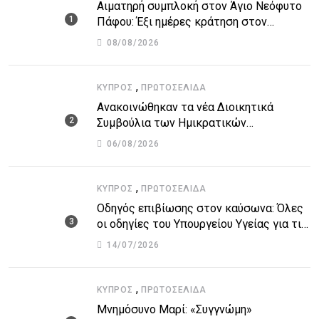
Αιματηρή συμπλοκή στον Άγιο Νεόφυτο
Πάφου: Έξι ημέρες κράτηση στον
51χρονο μοναχό
08/08/2026
,
ΚΎΠΡΟΣ
ΠΡΩΤΟΣΈΛΙΔΑ
Ανακοινώθηκαν τα νέα Διοικητικά
Συμβούλια των Ημικρατικών
Οργανισμών – Όλη η λίστα με τα
06/08/2026
ονόματα
,
ΚΎΠΡΟΣ
ΠΡΩΤΟΣΈΛΙΔΑ
Οδηγός επιβίωσης στον καύσωνα: Όλες
οι οδηγίες του Υπουργείου Υγείας για τις
υψηλές θερμοκρασίες
14/07/2026
,
ΚΎΠΡΟΣ
ΠΡΩΤΟΣΈΛΙΔΑ
Μνημόσυνο Μαρί: «Συγγνώμη»