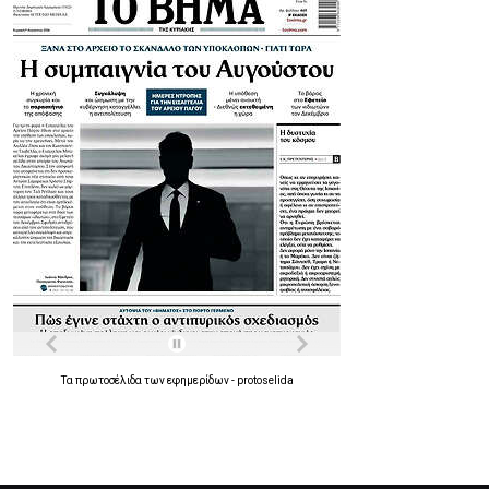
Τα
πρωτοσέλιδα
των
εφημερίδων
-
protoselida