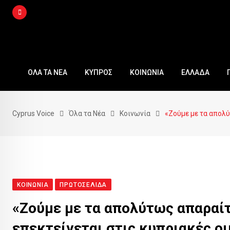
Skip
to
content
ΟΛΑ ΤΑ ΝΕΑ
ΚΥΠΡΟΣ
ΚΟΙΝΩΝΙΑ
ΕΛΛΑΔΑ
Cyprus Voice
Όλα τα Νέα
Κοινωνία
«Ζούμε με τα απολύ
ΚΟΙΝΩΝΊΑ
ΠΡΩΤΟΣΈΛΙΔΑ
«Ζούμε με τα απολύτως απαραί
επεκτείνεται στις κυπριακές ο