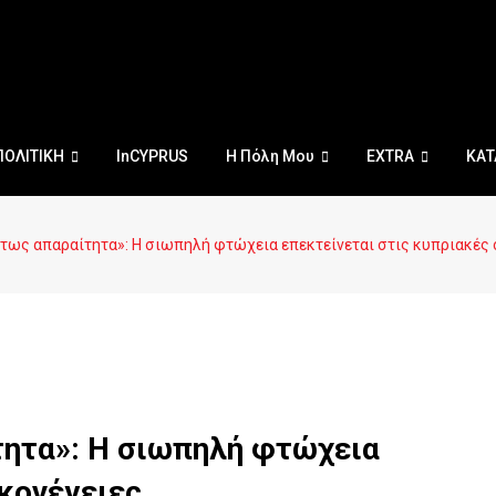
ΠΟΛΙΤΙΚΗ
InCYPRUS
Η Πόλη Μου
EXTRA
ΚΑΤ
τως απαραίτητα»: Η σιωπηλή φτώχεια επεκτείνεται στις κυπριακές 
τητα»: Η σιωπηλή φτώχεια
ικογένειες