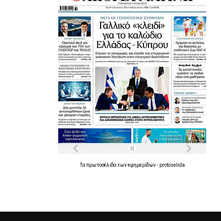
Τα
πρωτοσέλιδα
των
εφημερίδων
-
protoselida