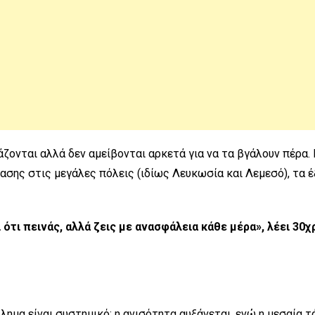
άζονται αλλά δεν αμείβονται αρκετά για να τα βγάλουν πέρα.
ασης στις μεγάλες πόλεις (ιδίως Λευκωσία και Λεμεσό), τα 
 ότι πεινάς, αλλά ζεις με ανασφάλεια κάθε μέρα», λέει 30
μα είναι συστημικό: η ανισότητα αυξάνεται, ενώ η μεσαία τ