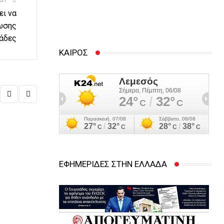
ST
άλλους 14 εισηγείται η
ει να
Αρχή Κατά της
ίωσης
Διαφθοράς
μάδες
ΚΑΙΡΟΣ
,
ΚΎΠΡΟΣ
ΠΡΩΤΟΣΈΛΙΔΑ
ΕΦΗΜΕΡΙΔΕΣ ΣΤΗΝ ΕΛΛΑΔΑ
Μνημόσυνο Μαρί: «Συγγνώμη» Χριστοδουλίδη για τ
11/07/2026