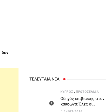
ω δεν
ΤΕΛΕΥΤΑΙΑ ΝΕΑ
,
ΚΎΠΡΟΣ
ΠΡΩΤΟΣΈΛΙΔΑ
Οδηγός επιβίωσης στον
καύσωνα: Όλες οι
οδηγίες του Υπουργείου
14/07/2026