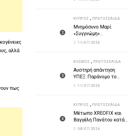
Υγείας για τις υψηλές
θερμοκρασίες
,
ΚΎΠΡΟΣ
ΠΡΩΤΟΣΈΛΙΔΑ
Μνημόσυνο Μαρί:
«Συγγνώμη»
Χριστοδουλίδη για τα
ικογένειες
11/07/2026
λάθη που οδήγησαν στην
ους, αλλά
τραγωδία
,
ΚΌΣΜΟΣ
ΠΡΩΤΟΣΈΛΙΔΑ
Αυστηρή απάντηση
ΥΠΕΞ: Παράνομο το
«μνημόνιο» Τουρκίας-
11/07/2026
ώνουν πως
κατεχομένων για τον
υποθαλάσσιο αγωγό
,
ΚΎΠΡΟΣ
ΠΡΩΤΟΣΈΛΙΔΑ
Μέτωπο XREOFIX και
Βαγγέλη Πανάτου κατά
των εισπρακτικών
08/07/2026
εταιρειών για την