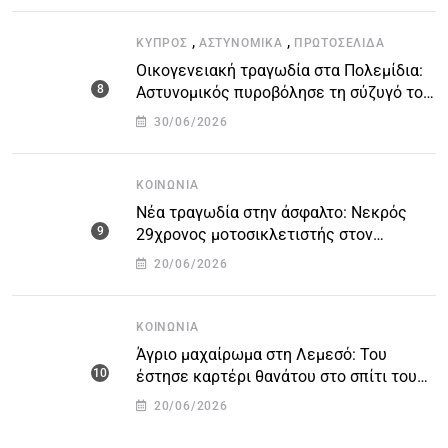
,
,
ΚΎΠΡΟΣ
ΑΣΤΥΝΟΜΙΚΆ
ΠΡΩΤΟΣΈΛΙΔΑ
Οικογενειακή τραγωδία στα Πολεμίδια:
Αστυνομικός πυροβόλησε τη σύζυγό του
και αυτοκτόνησε
30/06/2026
ΚΟΙΝΩΝΊΑ
Νέα τραγωδία στην άσφαλτο: Νεκρός
29χρονος μοτοσικλετιστής στον
αυτοκινητόδρομο Πάφου – Λεμεσού
20/06/2026
ΚΟΙΝΩΝΊΑ
Άγριο μαχαίρωμα στη Λεμεσό: Του
έστησε καρτέρι θανάτου στο σπίτι του
για προσωπικές διαφορές – Στο
20/06/2026
νοσοκομείο 45χρονος