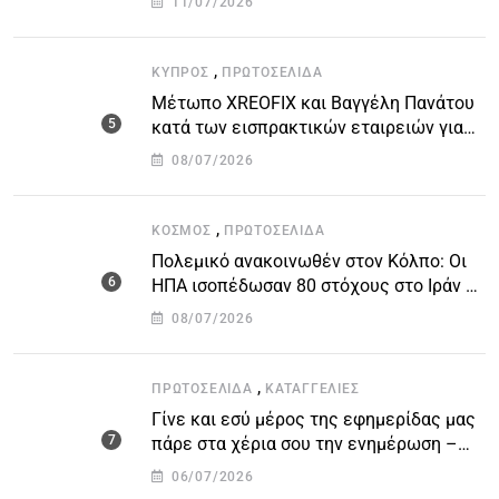
11/07/2026
,
ΚΎΠΡΟΣ
ΠΡΩΤΟΣΈΛΙΔΑ
Μέτωπο XREOFIX και Βαγγέλη Πανάτου
κατά των εισπρακτικών εταιρειών για
την προστασία των δανειοληπτών
08/07/2026
,
ΚΌΣΜΟΣ
ΠΡΩΤΟΣΈΛΙΔΑ
Πολεμικό ανακοινωθέν στον Κόλπο: Οι
ΗΠΑ ισοπέδωσαν 80 στόχους στο Ιράν –
Μπαράζ επιθέσεων σε αμερικανικές
08/07/2026
βάσεις
,
ΠΡΩΤΟΣΈΛΙΔΑ
ΚΑΤΑΓΓΕΛΙΕΣ
Γίνε και εσύ μέρος της εφημερίδας μας
πάρε στα χέρια σου την ενημέρωση –
στείλε το δικό σου άρθρο την δική σου
06/07/2026
άποψη ή καταγγελία για δημοσίευση