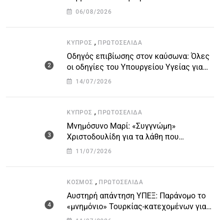
Οργανισμών – Όλη η λίστα με τα
06/08/2026
ονόματα
,
ΚΎΠΡΟΣ
ΠΡΩΤΟΣΈΛΙΔΑ
Οδηγός επιβίωσης στον καύσωνα: Όλες
οι οδηγίες του Υπουργείου Υγείας για
τις υψηλές θερμοκρασίες
14/07/2026
,
ΚΎΠΡΟΣ
ΠΡΩΤΟΣΈΛΙΔΑ
Μνημόσυνο Μαρί: «Συγγνώμη»
Χριστοδουλίδη για τα λάθη που
οδήγησαν στην τραγωδία
11/07/2026
,
ΚΌΣΜΟΣ
ΠΡΩΤΟΣΈΛΙΔΑ
Αυστηρή απάντηση ΥΠΕΞ: Παράνομο το
«μνημόνιο» Τουρκίας-κατεχομένων για
τον υποθαλάσσιο αγωγό