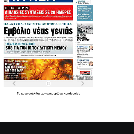
Τα
πρωτοσέλιδα
των
εφημερίδων
-
protoselida