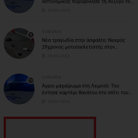
Αστυνομικός πυροβόλησε τη σύζυγό του
και αυτοκτόνησε
30/06/2026
ΚΟΙΝΩΝΊΑ
Νέα τραγωδία στην άσφαλτο: Νεκρός
29χρονος μοτοσικλετιστής στον
αυτοκινητόδρομο Πάφου – Λεμεσού
20/06/2026
ΚΟΙΝΩΝΊΑ
Άγριο μαχαίρωμα στη Λεμεσό: Του
έστησε καρτέρι θανάτου στο σπίτι του
για προσωπικές διαφορές – Στο
20/06/2026
νοσοκομείο 45χρονος