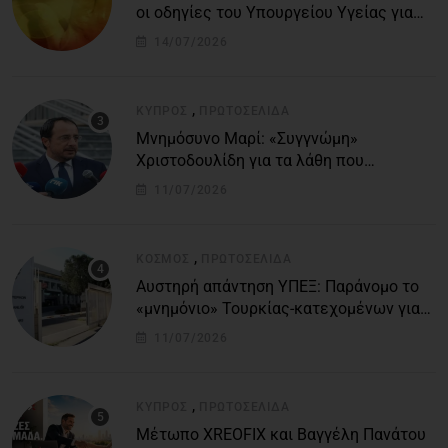
οι οδηγίες του Υπουργείου Υγείας για
τις υψηλές θερμοκρασίες
14/07/2026
,
ΚΎΠΡΟΣ
ΠΡΩΤΟΣΈΛΙΔΑ
Μνημόσυνο Μαρί: «Συγγνώμη»
Χριστοδουλίδη για τα λάθη που
οδήγησαν στην τραγωδία
11/07/2026
,
ΚΌΣΜΟΣ
ΠΡΩΤΟΣΈΛΙΔΑ
Αυστηρή απάντηση ΥΠΕΞ: Παράνομο το
«μνημόνιο» Τουρκίας-κατεχομένων για
τον υποθαλάσσιο αγωγό
11/07/2026
,
ΚΎΠΡΟΣ
ΠΡΩΤΟΣΈΛΙΔΑ
Μέτωπο XREOFIX και Βαγγέλη Πανάτου