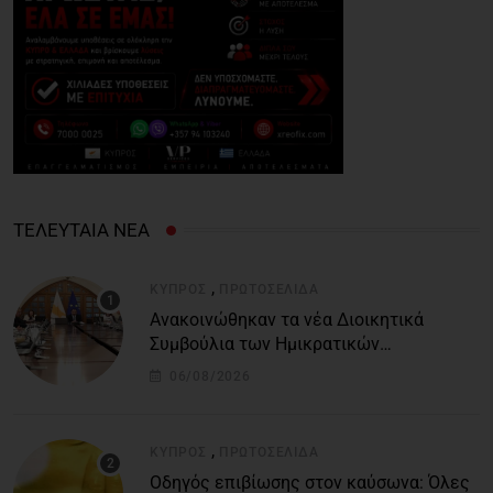
ΤΕΛΕΥΤΑΙΑ ΝΕΑ
,
ΚΎΠΡΟΣ
ΠΡΩΤΟΣΈΛΙΔΑ
Ανακοινώθηκαν τα νέα Διοικητικά
Συμβούλια των Ημικρατικών
Οργανισμών – Όλη η λίστα με τα
06/08/2026
ονόματα
,
ΚΎΠΡΟΣ
ΠΡΩΤΟΣΈΛΙΔΑ
Οδηγός επιβίωσης στον καύσωνα: Όλες