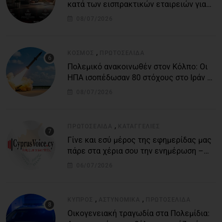
κατά των εισπρακτικών εταιρειών για
την προστασία των δανειοληπτών
08/07/2026
,
ΚΌΣΜΟΣ
ΠΡΩΤΟΣΈΛΙΔΑ
Πολεμικό ανακοινωθέν στον Κόλπο: Οι
ΗΠΑ ισοπέδωσαν 80 στόχους στο Ιράν –
Μπαράζ επιθέσεων σε αμερικανικές
08/07/2026
βάσεις
,
ΠΡΩΤΟΣΈΛΙΔΑ
ΚΑΤΑΓΓΕΛΙΕΣ
Γίνε και εσύ μέρος της εφημερίδας μας
πάρε στα χέρια σου την ενημέρωση –
στείλε το δικό σου άρθρο την δική σου
06/07/2026
άποψη ή καταγγελία για δημοσίευση
,
,
ΚΎΠΡΟΣ
ΑΣΤΥΝΟΜΙΚΆ
ΠΡΩΤΟΣΈΛΙΔΑ
Οικογενειακή τραγωδία στα Πολεμίδια: