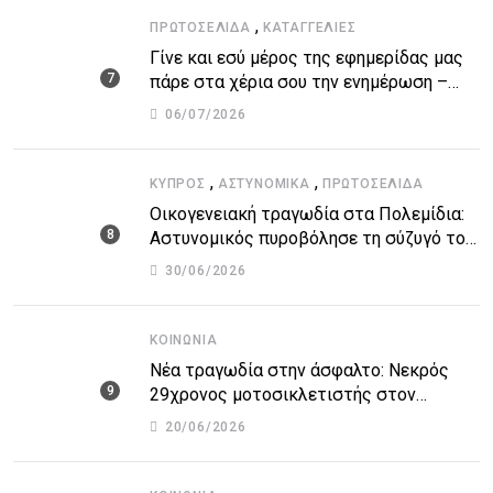
,
ΠΡΩΤΟΣΈΛΙΔΑ
ΚΑΤΑΓΓΕΛΙΕΣ
Γίνε και εσύ μέρος της εφημερίδας μας
πάρε στα χέρια σου την ενημέρωση –
στείλε το δικό σου άρθρο την δική σου
06/07/2026
άποψη ή καταγγελία για δημοσίευση
,
,
ΚΎΠΡΟΣ
ΑΣΤΥΝΟΜΙΚΆ
ΠΡΩΤΟΣΈΛΙΔΑ
Οικογενειακή τραγωδία στα Πολεμίδια:
Αστυνομικός πυροβόλησε τη σύζυγό του
και αυτοκτόνησε
30/06/2026
ΚΟΙΝΩΝΊΑ
Νέα τραγωδία στην άσφαλτο: Νεκρός
29χρονος μοτοσικλετιστής στον
αυτοκινητόδρομο Πάφου – Λεμεσού
20/06/2026