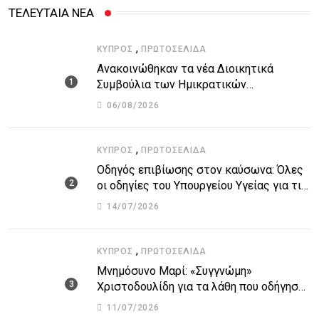
ΤΕΛΕΥΤΑΙΑ ΝΕΑ
,
ΚΎΠΡΟΣ
ΠΡΩΤΟΣΈΛΙΔΑ
Ανακοινώθηκαν τα νέα Διοικητικά
Συμβούλια των Ημικρατικών
Οργανισμών – Όλη η λίστα με τα
06/08/2026
ονόματα
,
ΚΎΠΡΟΣ
ΠΡΩΤΟΣΈΛΙΔΑ
Οδηγός επιβίωσης στον καύσωνα: Όλες
οι οδηγίες του Υπουργείου Υγείας για τις
υψηλές θερμοκρασίες
14/07/2026
,
ΚΎΠΡΟΣ
ΠΡΩΤΟΣΈΛΙΔΑ
Μνημόσυνο Μαρί: «Συγγνώμη»
Χριστοδουλίδη για τα λάθη που οδήγησαν
στην τραγωδία
11/07/2026