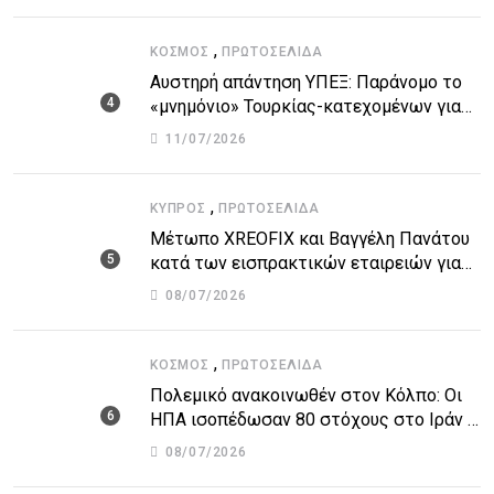
,
ΚΌΣΜΟΣ
ΠΡΩΤΟΣΈΛΙΔΑ
Αυστηρή απάντηση ΥΠΕΞ: Παράνομο το
«μνημόνιο» Τουρκίας-κατεχομένων για
τον υποθαλάσσιο αγωγό
11/07/2026
,
ΚΎΠΡΟΣ
ΠΡΩΤΟΣΈΛΙΔΑ
Μέτωπο XREOFIX και Βαγγέλη Πανάτου
κατά των εισπρακτικών εταιρειών για
την προστασία των δανειοληπτών
08/07/2026
,
ΚΌΣΜΟΣ
ΠΡΩΤΟΣΈΛΙΔΑ
Πολεμικό ανακοινωθέν στον Κόλπο: Οι
ΗΠΑ ισοπέδωσαν 80 στόχους στο Ιράν –
Μπαράζ επιθέσεων σε αμερικανικές
08/07/2026
βάσεις