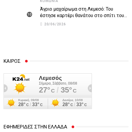
ΚΟΙΝΩΝΊΑ
Άγριο μαχαίρωμα στη Λεμεσό: Του
έστησε καρτέρι θανάτου στο σπίτι του
για προσωπικές διαφορές – Στο
20/06/2026
νοσοκομείο 45χρονος
ΚΑΙΡΟΣ
ΕΦΗΜΕΡΙΔΕΣ ΣΤΗΝ ΕΛΛΑΔΑ