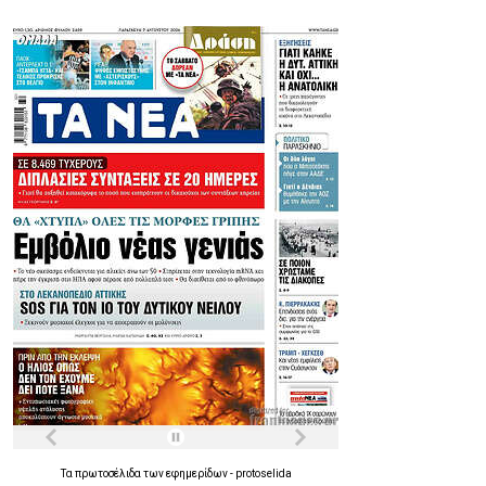
Τα
πρωτοσέλιδα
των
εφημερίδων
-
protoselida