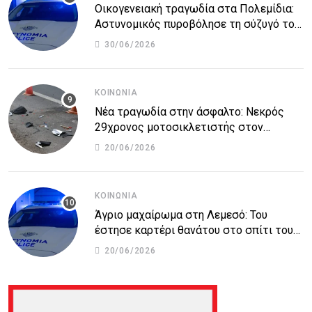
Οικογενειακή τραγωδία στα Πολεμίδια:
Αστυνομικός πυροβόλησε τη σύζυγό του
και αυτοκτόνησε
30/06/2026
ΚΟΙΝΩΝΊΑ
Νέα τραγωδία στην άσφαλτο: Νεκρός
29χρονος μοτοσικλετιστής στον
αυτοκινητόδρομο Πάφου – Λεμεσού
20/06/2026
ΚΟΙΝΩΝΊΑ
Άγριο μαχαίρωμα στη Λεμεσό: Του
έστησε καρτέρι θανάτου στο σπίτι του
για προσωπικές διαφορές – Στο
20/06/2026
νοσοκομείο 45χρονος