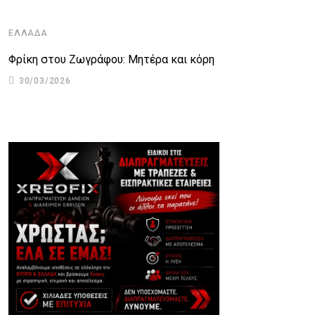
ΕΛΛΆΔΑ
Κ
Φρίκη στου Ζωγράφου: Μητέρα και κόρη
Ε
30/03/2026