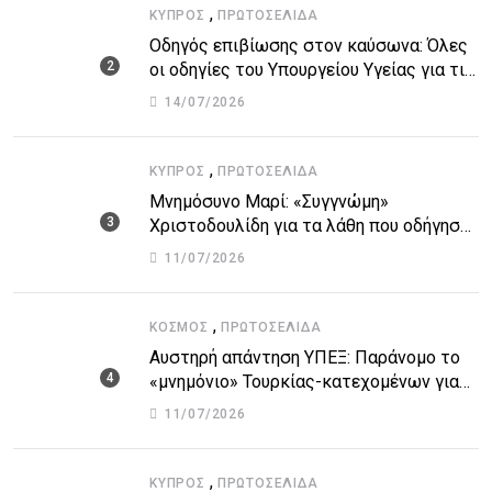
,
ΚΎΠΡΟΣ
ΠΡΩΤΟΣΈΛΙΔΑ
Οδηγός επιβίωσης στον καύσωνα: Όλες
οι οδηγίες του Υπουργείου Υγείας για τις
υψηλές θερμοκρασίες
14/07/2026
,
ΚΎΠΡΟΣ
ΠΡΩΤΟΣΈΛΙΔΑ
Μνημόσυνο Μαρί: «Συγγνώμη»
Χριστοδουλίδη για τα λάθη που οδήγησαν
στην τραγωδία
11/07/2026
,
ΚΌΣΜΟΣ
ΠΡΩΤΟΣΈΛΙΔΑ
Αυστηρή απάντηση ΥΠΕΞ: Παράνομο το
«μνημόνιο» Τουρκίας-κατεχομένων για
τον υποθαλάσσιο αγωγό
11/07/2026
,
ΚΎΠΡΟΣ
ΠΡΩΤΟΣΈΛΙΔΑ