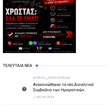
ΤΕΛΕΥΤΑΙΑ ΝΕΑ
,
ΚΎΠΡΟΣ
ΠΡΩΤΟΣΈΛΙΔΑ
Ανακοινώθηκαν τα νέα Διοικητικά
Συμβούλια των Ημικρατικών
Οργανισμών – Όλη η λίστα με τα
06/08/2026
ονόματα