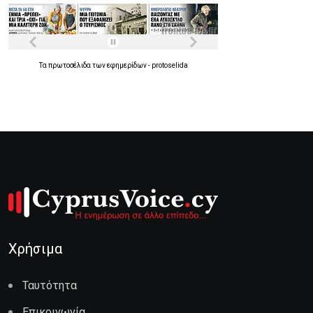
Τα
πρωτοσέλιδα
των
εφημερίδων
-
protoselida
Χρήσιμα
Ταυτότητα
Επικοινωνία