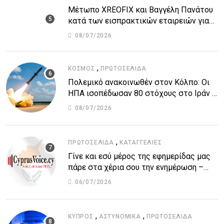
Μέτωπο XREOFIX και Βαγγέλη Πανάτου
κατά των εισπρακτικών εταιρειών για
την προστασία των δανειοληπτών
08/07/2026
,
ΚΌΣΜΟΣ
ΠΡΩΤΟΣΈΛΙΔΑ
Πολεμικό ανακοινωθέν στον Κόλπο: Οι
ΗΠΑ ισοπέδωσαν 80 στόχους στο Ιράν –
Μπαράζ επιθέσεων σε αμερικανικές
08/07/2026
βάσεις
,
ΠΡΩΤΟΣΈΛΙΔΑ
ΚΑΤΑΓΓΕΛΙΕΣ
Γίνε και εσύ μέρος της εφημερίδας μας
πάρε στα χέρια σου την ενημέρωση –
στείλε το δικό σου άρθρο την δική σου
06/07/2026
άποψη ή καταγγελία για δημοσίευση
,
,
ΚΎΠΡΟΣ
ΑΣΤΥΝΟΜΙΚΆ
ΠΡΩΤΟΣΈΛΙΔΑ