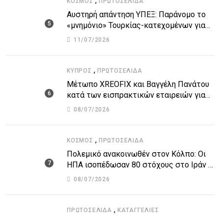
,
ΚΌΣΜΟΣ
ΠΡΩΤΟΣΈΛΙΔΑ
Αυστηρή απάντηση ΥΠΕΞ: Παράνομο το
«μνημόνιο» Τουρκίας-κατεχομένων για
τον υποθαλάσσιο αγωγό
11/07/2026
,
ΚΎΠΡΟΣ
ΠΡΩΤΟΣΈΛΙΔΑ
Μέτωπο XREOFIX και Βαγγέλη Πανάτου
κατά των εισπρακτικών εταιρειών για
την προστασία των δανειοληπτών
08/07/2026
,
ΚΌΣΜΟΣ
ΠΡΩΤΟΣΈΛΙΔΑ
Πολεμικό ανακοινωθέν στον Κόλπο: Οι
ΗΠΑ ισοπέδωσαν 80 στόχους στο Ιράν –
Μπαράζ επιθέσεων σε αμερικανικές
08/07/2026
βάσεις
,
ΠΡΩΤΟΣΈΛΙΔΑ
ΚΑΤΑΓΓΕΛΙΕΣ