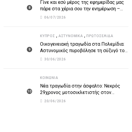
Γίνε και εσύ μέρος της εφημερίδας μας
πάρε στα χέρια σου την ενημέρωση –
στείλε το δικό σου άρθρο την δική σου
06/07/2026
άποψη ή καταγγελία για δημοσίευση
,
,
ΚΎΠΡΟΣ
ΑΣΤΥΝΟΜΙΚΆ
ΠΡΩΤΟΣΈΛΙΔΑ
Οικογενειακή τραγωδία στα Πολεμίδια:
Αστυνομικός πυροβόλησε τη σύζυγό του
και αυτοκτόνησε
30/06/2026
ΚΟΙΝΩΝΊΑ
Νέα τραγωδία στην άσφαλτο: Νεκρός
29χρονος μοτοσικλετιστής στον
αυτοκινητόδρομο Πάφου – Λεμεσού
20/06/2026