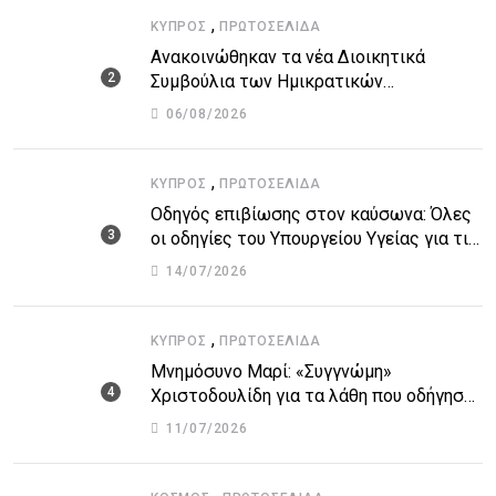
,
ΚΎΠΡΟΣ
ΠΡΩΤΟΣΈΛΙΔΑ
Ανακοινώθηκαν τα νέα Διοικητικά
Συμβούλια των Ημικρατικών
Οργανισμών – Όλη η λίστα με τα
06/08/2026
ονόματα
,
ΚΎΠΡΟΣ
ΠΡΩΤΟΣΈΛΙΔΑ
Οδηγός επιβίωσης στον καύσωνα: Όλες
οι οδηγίες του Υπουργείου Υγείας για τις
υψηλές θερμοκρασίες
14/07/2026
,
ΚΎΠΡΟΣ
ΠΡΩΤΟΣΈΛΙΔΑ
Μνημόσυνο Μαρί: «Συγγνώμη»
Χριστοδουλίδη για τα λάθη που οδήγησαν
στην τραγωδία
11/07/2026