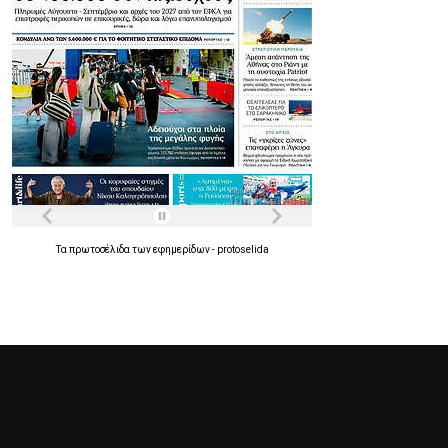
Τα
πρωτοσέλιδα
των
εφημερίδων
-
protoselida