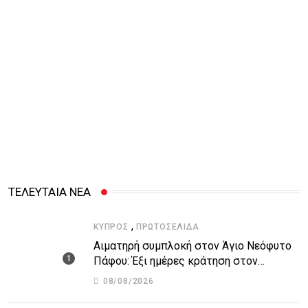
ΤΕΛΕΥΤΑΙΑ ΝΕΑ
,
ΚΎΠΡΟΣ
ΠΡΩΤΟΣΈΛΙΔΑ
Αιματηρή συμπλοκή στον Άγιο Νεόφυτο
Πάφου: Έξι ημέρες κράτηση στον
51χρονο μοναχό
08/08/2026