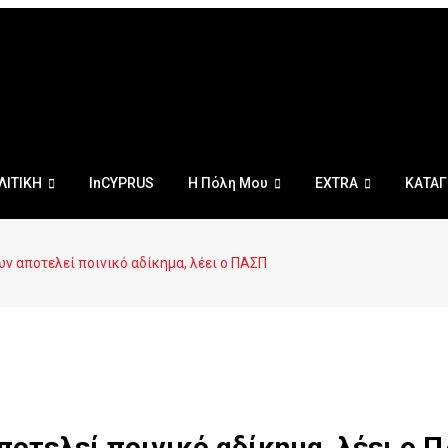
ΛΙΤΙΚΗ
InCYPRUS
Η Πόλη Μου
EXTRA
ΚΑΤΑΓ
ν αποτελεί ποινικό αδίκημα, λέει ο ΠΑΣΠ
οτελεί ποινικό αδίκημα, λέει ο 