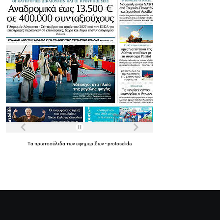
Τα
πρωτοσέλιδα
των
εφημερίδων
-
protoselida