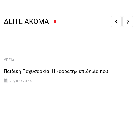
ΔΕΙΤΕ ΑΚΟΜΑ
ΥΓΕΊΑ
Υ
Παιδική Παχυσαρκία: Η «αόρατη» επιδημία που
Η
27/03/2026