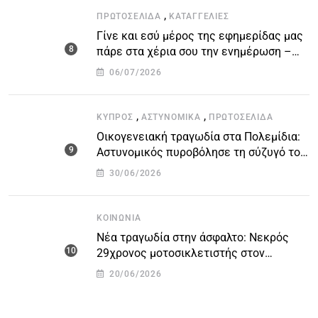
,
ΠΡΩΤΟΣΈΛΙΔΑ
ΚΑΤΑΓΓΕΛΙΕΣ
Γίνε και εσύ μέρος της εφημερίδας μας
πάρε στα χέρια σου την ενημέρωση –
στείλε το δικό σου άρθρο την δική σου
06/07/2026
άποψη ή καταγγελία για δημοσίευση
,
,
ΚΎΠΡΟΣ
ΑΣΤΥΝΟΜΙΚΆ
ΠΡΩΤΟΣΈΛΙΔΑ
Οικογενειακή τραγωδία στα Πολεμίδια:
Αστυνομικός πυροβόλησε τη σύζυγό του
και αυτοκτόνησε
30/06/2026
ΚΟΙΝΩΝΊΑ
Νέα τραγωδία στην άσφαλτο: Νεκρός
29χρονος μοτοσικλετιστής στον
αυτοκινητόδρομο Πάφου – Λεμεσού
20/06/2026