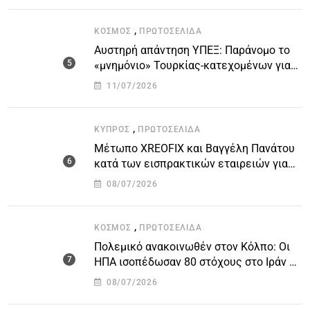
,
ΚΌΣΜΟΣ
ΠΡΩΤΟΣΈΛΙΔΑ
Αυστηρή απάντηση ΥΠΕΞ: Παράνομο το
«μνημόνιο» Τουρκίας-κατεχομένων για
τον υποθαλάσσιο αγωγό
11/07/2026
,
ΚΎΠΡΟΣ
ΠΡΩΤΟΣΈΛΙΔΑ
Μέτωπο XREOFIX και Βαγγέλη Πανάτου
κατά των εισπρακτικών εταιρειών για
την προστασία των δανειοληπτών
08/07/2026
,
ΚΌΣΜΟΣ
ΠΡΩΤΟΣΈΛΙΔΑ
Πολεμικό ανακοινωθέν στον Κόλπο: Οι
ΗΠΑ ισοπέδωσαν 80 στόχους στο Ιράν –
Μπαράζ επιθέσεων σε αμερικανικές
08/07/2026
βάσεις