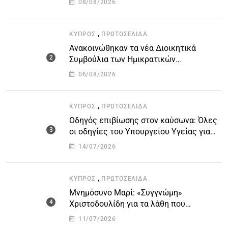
08/08/2026
,
ΚΎΠΡΟΣ
ΠΡΩΤΟΣΈΛΙΔΑ
Ανακοινώθηκαν τα νέα Διοικητικά
Συμβούλια των Ημικρατικών
Οργανισμών – Όλη η λίστα με τα
06/08/2026
ονόματα
,
ΚΎΠΡΟΣ
ΠΡΩΤΟΣΈΛΙΔΑ
Οδηγός επιβίωσης στον καύσωνα: Όλες
οι οδηγίες του Υπουργείου Υγείας για
τις υψηλές θερμοκρασίες
14/07/2026
,
ΚΎΠΡΟΣ
ΠΡΩΤΟΣΈΛΙΔΑ
Μνημόσυνο Μαρί: «Συγγνώμη»
Χριστοδουλίδη για τα λάθη που
οδήγησαν στην τραγωδία
11/07/2026