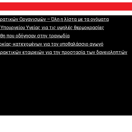
κρατικών Οργανισμών – Όλη η λίστα με τα ονόματα
 Υπουργείου Υγείας για τις υψηλές θερμοκρασίες
άθη που οδήγησαν στην τραγωδία
ρκίας-κατεχομένων για τον υποθαλάσσιο αγωγό
ρακτικών εταιρειών για την προστασία των δανειοληπτών