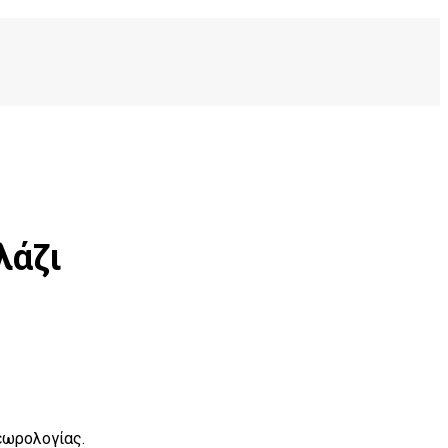
λάζι
εωρολογίας.