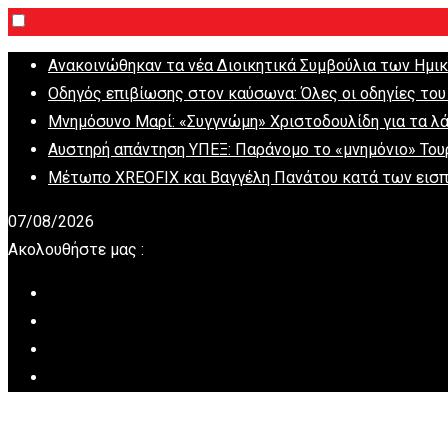
Ανακοινώθηκαν τα νέα Διοικητικά Συμβούλια των Ημι
Οδηγός επιβίωσης στον καύσωνα: Όλες οι οδηγίες του
Μνημόσυνο Μαρί: «Συγγνώμη» Χριστοδουλίδη για τα λ
Αυστηρή απάντηση ΥΠΕΞ: Παράνομο το «μνημόνιο» Του
Μέτωπο XREOFIX και Βαγγέλη Πανάτου κατά των εισπ
07/08/2026
Ακολουθήστε μας :