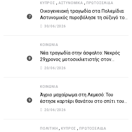
,
,
ΚΎΠΡΟΣ
ΑΣΤΥΝΟΜΙΚΆ
ΠΡΩΤΟΣΈΛΙΔΑ
Οικογενειακή τραγωδία στα Πολεμίδια:
Αστυνομικός πυροβόλησε τη σύζυγό του
και αυτοκτόνησε
30/06/2026
ΚΟΙΝΩΝΊΑ
Νέα τραγωδία στην άσφαλτο: Νεκρός
29χρονος μοτοσικλετιστής στον
αυτοκινητόδρομο Πάφου – Λεμεσού
20/06/2026
ΚΟΙΝΩΝΊΑ
Άγριο μαχαίρωμα στη Λεμεσό: Του
έστησε καρτέρι θανάτου στο σπίτι του
για προσωπικές διαφορές – Στο
20/06/2026
νοσοκομείο 45χρονος
,
,
ΠΟΛΙΤΙΚΉ
ΚΎΠΡΟΣ
ΠΡΩΤΟΣΈΛΙΔΑ