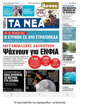
Τα
πρωτοσέλιδα
των
εφημερίδων
-
protoselida