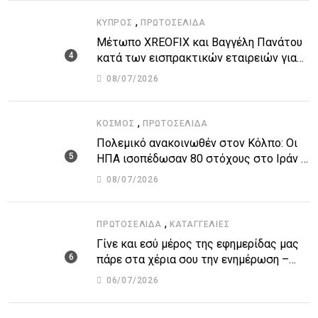
,
ΚΎΠΡΟΣ
ΠΡΩΤΟΣΈΛΙΔΑ
Μέτωπο XREOFIX και Βαγγέλη Πανάτου
κατά των εισπρακτικών εταιρειών για
την προστασία των δανειοληπτών
08/07/2026
,
ΚΌΣΜΟΣ
ΠΡΩΤΟΣΈΛΙΔΑ
Πολεμικό ανακοινωθέν στον Κόλπο: Οι
ΗΠΑ ισοπέδωσαν 80 στόχους στο Ιράν –
Μπαράζ επιθέσεων σε αμερικανικές
08/07/2026
βάσεις
,
ΠΡΩΤΟΣΈΛΙΔΑ
ΚΑΤΑΓΓΕΛΙΕΣ
Γίνε και εσύ μέρος της εφημερίδας μας
πάρε στα χέρια σου την ενημέρωση –
στείλε το δικό σου άρθρο την δική σου
06/07/2026
άποψη ή καταγγελία για δημοσίευση