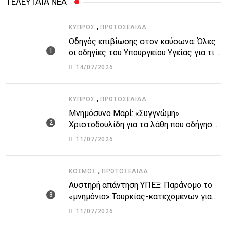
ΤΕΛΕΥΤΑΙΑ ΝΕΑ
,
ΚΎΠΡΟΣ
ΠΡΩΤΟΣΈΛΙΔΑ
Οδηγός επιβίωσης στον καύσωνα: Όλες
οι οδηγίες του Υπουργείου Υγείας για τις
υψηλές θερμοκρασίες
14/07/2026
,
ΚΎΠΡΟΣ
ΠΡΩΤΟΣΈΛΙΔΑ
Μνημόσυνο Μαρί: «Συγγνώμη»
Χριστοδουλίδη για τα λάθη που οδήγησαν
στην τραγωδία
11/07/2026
,
ΚΌΣΜΟΣ
ΠΡΩΤΟΣΈΛΙΔΑ
Αυστηρή απάντηση ΥΠΕΞ: Παράνομο το
«μνημόνιο» Τουρκίας-κατεχομένων για
τον υποθαλάσσιο αγωγό
11/07/2026