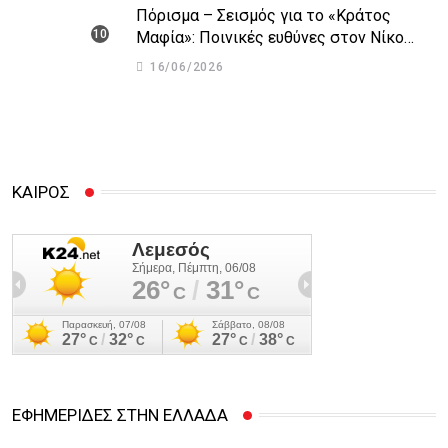
Πόρισμα – Σεισμός για το «Κράτος
Μαφία»: Ποινικές ευθύνες στον Νίκο
Αναστασιάδη και άλλους 14 εισηγείται η
16/06/2026
Αρχή Κατά της Διαφθοράς
ΚΑΙΡΟΣ
ΕΦΗΜΕΡΙΔΕΣ ΣΤΗΝ ΕΛΛΑΔΑ