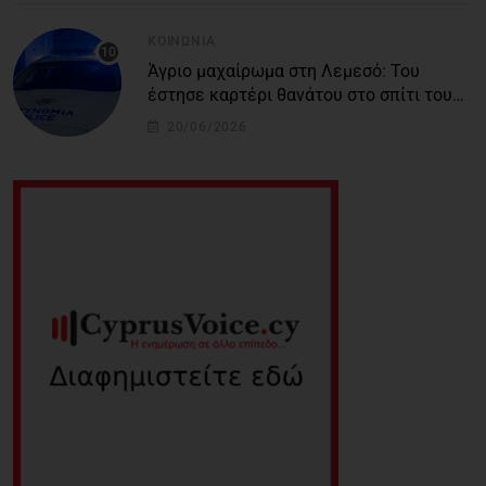
ΚΟΙΝΩΝΊΑ
Άγριο μαχαίρωμα στη Λεμεσό: Του
έστησε καρτέρι θανάτου στο σπίτι του
για προσωπικές διαφορές – Στο
20/06/2026
νοσοκομείο 45χρονος