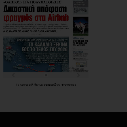
Τα
πρωτοσέλιδα
των
εφημερίδων
-
protoselida