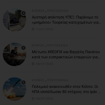
,
ΚΌΣΜΟΣ
ΠΡΩΤΟΣΈΛΙΔΑ
Αυστηρή απάντηση ΥΠΕΞ: Παράνομο το
«μνημόνιο» Τουρκίας-κατεχομένων για
τον υποθαλάσσιο αγωγό
11/07/2026
,
ΚΎΠΡΟΣ
ΠΡΩΤΟΣΈΛΙΔΑ
Μέτωπο XREOFIX και Βαγγέλη Πανάτου
κατά των εισπρακτικών εταιρειών για
την προστασία των δανειοληπτών
08/07/2026
,
ΚΌΣΜΟΣ
ΠΡΩΤΟΣΈΛΙΔΑ
Πολεμικό ανακοινωθέν στον Κόλπο: Οι
ΗΠΑ ισοπέδωσαν 80 στόχους στο Ιράν –
Μπαράζ επιθέσεων σε αμερικανικές
08/07/2026
βάσεις