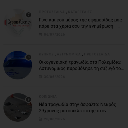
,
ΠΡΩΤΟΣΈΛΙΔΑ
ΚΑΤΑΓΓΕΛΙΕΣ
Γίνε και εσύ μέρος της εφημερίδας μας
πάρε στα χέρια σου την ενημέρωση –
στείλε το δικό σου άρθρο την δική σου
06/07/2026
άποψη ή καταγγελία για δημοσίευση
,
,
ΚΎΠΡΟΣ
ΑΣΤΥΝΟΜΙΚΆ
ΠΡΩΤΟΣΈΛΙΔΑ
Οικογενειακή τραγωδία στα Πολεμίδια:
Αστυνομικός πυροβόλησε τη σύζυγό του
και αυτοκτόνησε
30/06/2026
ΚΟΙΝΩΝΊΑ
Νέα τραγωδία στην άσφαλτο: Νεκρός
29χρονος μοτοσικλετιστής στον
αυτοκινητόδρομο Πάφου – Λεμεσού
20/06/2026