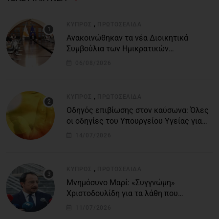
,
ΚΎΠΡΟΣ
ΠΡΩΤΟΣΈΛΙΔΑ
Ανακοινώθηκαν τα νέα Διοικητικά
Συμβούλια των Ημικρατικών
Οργανισμών – Όλη η λίστα με τα
06/08/2026
ονόματα
,
ΚΎΠΡΟΣ
ΠΡΩΤΟΣΈΛΙΔΑ
Οδηγός επιβίωσης στον καύσωνα: Όλες
οι οδηγίες του Υπουργείου Υγείας για
τις υψηλές θερμοκρασίες
14/07/2026
,
ΚΎΠΡΟΣ
ΠΡΩΤΟΣΈΛΙΔΑ
Μνημόσυνο Μαρί: «Συγγνώμη»
Χριστοδουλίδη για τα λάθη που
οδήγησαν στην τραγωδία
11/07/2026