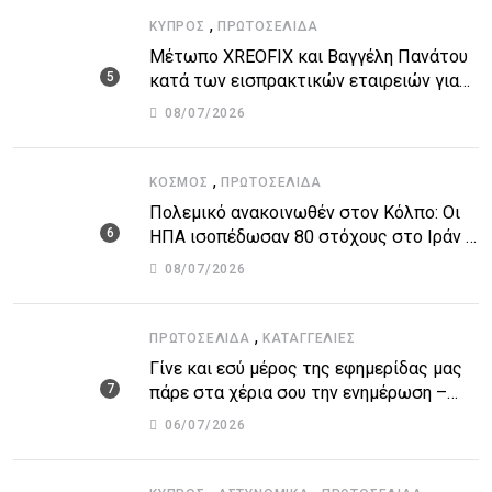
,
ΚΎΠΡΟΣ
ΠΡΩΤΟΣΈΛΙΔΑ
Μέτωπο XREOFIX και Βαγγέλη Πανάτου
κατά των εισπρακτικών εταιρειών για
την προστασία των δανειοληπτών
08/07/2026
,
ΚΌΣΜΟΣ
ΠΡΩΤΟΣΈΛΙΔΑ
Πολεμικό ανακοινωθέν στον Κόλπο: Οι
ΗΠΑ ισοπέδωσαν 80 στόχους στο Ιράν –
Μπαράζ επιθέσεων σε αμερικανικές
08/07/2026
βάσεις
,
ΠΡΩΤΟΣΈΛΙΔΑ
ΚΑΤΑΓΓΕΛΙΕΣ
Γίνε και εσύ μέρος της εφημερίδας μας
πάρε στα χέρια σου την ενημέρωση –
στείλε το δικό σου άρθρο την δική σου
06/07/2026
άποψη ή καταγγελία για δημοσίευση