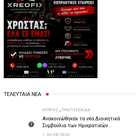
ΤΕΛΕΥΤΑΙΑ ΝΕΑ
,
ΚΎΠΡΟΣ
ΠΡΩΤΟΣΈΛΙΔΑ
Ανακοινώθηκαν τα νέα Διοικητικά
Συμβούλια των Ημικρατικών
Οργανισμών – Όλη η λίστα με τα
06/08/2026
ονόματα