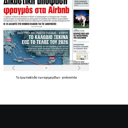
Τα
πρωτοσέλιδα
των
εφημερίδων
-
protoselida