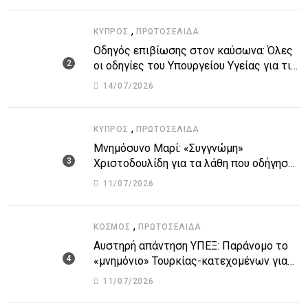
,
ΚΎΠΡΟΣ
ΠΡΩΤΟΣΈΛΙΔΑ
Οδηγός επιβίωσης στον καύσωνα: Όλες
οι οδηγίες του Υπουργείου Υγείας για τις
υψηλές θερμοκρασίες
14/07/2026
,
ΚΎΠΡΟΣ
ΠΡΩΤΟΣΈΛΙΔΑ
Μνημόσυνο Μαρί: «Συγγνώμη»
Χριστοδουλίδη για τα λάθη που οδήγησαν
στην τραγωδία
11/07/2026
,
ΚΌΣΜΟΣ
ΠΡΩΤΟΣΈΛΙΔΑ
Αυστηρή απάντηση ΥΠΕΞ: Παράνομο το
«μνημόνιο» Τουρκίας-κατεχομένων για
τον υποθαλάσσιο αγωγό
11/07/2026