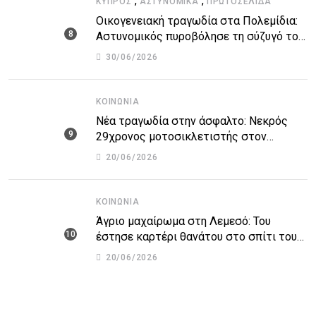
,
,
ΚΎΠΡΟΣ
ΑΣΤΥΝΟΜΙΚΆ
ΠΡΩΤΟΣΈΛΙΔΑ
Οικογενειακή τραγωδία στα Πολεμίδια:
Αστυνομικός πυροβόλησε τη σύζυγό του
και αυτοκτόνησε
30/06/2026
ΚΟΙΝΩΝΊΑ
Νέα τραγωδία στην άσφαλτο: Νεκρός
29χρονος μοτοσικλετιστής στον
αυτοκινητόδρομο Πάφου – Λεμεσού
20/06/2026
ΚΟΙΝΩΝΊΑ
Άγριο μαχαίρωμα στη Λεμεσό: Του
έστησε καρτέρι θανάτου στο σπίτι του
για προσωπικές διαφορές – Στο
20/06/2026
νοσοκομείο 45χρονος