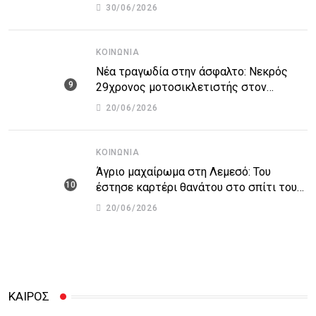
και αυτοκτόνησε
30/06/2026
ΚΟΙΝΩΝΊΑ
Νέα τραγωδία στην άσφαλτο: Νεκρός
29χρονος μοτοσικλετιστής στον
αυτοκινητόδρομο Πάφου – Λεμεσού
20/06/2026
ΚΟΙΝΩΝΊΑ
Άγριο μαχαίρωμα στη Λεμεσό: Του
έστησε καρτέρι θανάτου στο σπίτι του
για προσωπικές διαφορές – Στο
20/06/2026
νοσοκομείο 45χρονος
ΚΑΙΡΟΣ