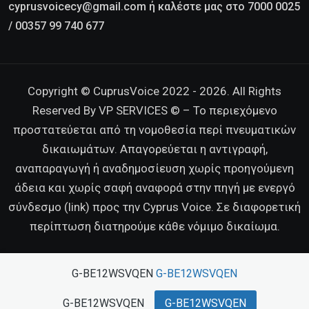
cyprusvoicecy@gmail.com ή καλέστε μας στο 7000 0025
/ 00357 99 740 677
Copyright © CuprusVoice 2022 - 2026. All Rights
Reserved By VP SERVICES © – Το περιεχόμενο
προστατεύεται από τη νομοθεσία περί πνευματικών
δικαιωμάτων. Απαγορεύεται η αντιγραφή,
αναπαραγωγή ή αναδημοσίευση χωρίς προηγούμενη
άδεια και χωρίς σαφή αναφορά στην πηγή με ενεργό
σύνδεσμο (link) προς την Cyprus Voice. Σε διαφορετική
περίπτωση διατηρούμε κάθε νόμιμο δικαίωμα.
G-BE12WSVQEN
G-BE12WSVQEN
G-BE12WSVQEN
G-BE12WSVQEN