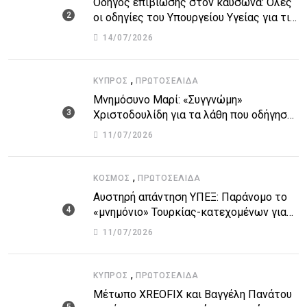
Οδηγός επιβίωσης στον καύσωνα: Όλες
οι οδηγίες του Υπουργείου Υγείας για τις
υψηλές θερμοκρασίες
14/07/2026
,
ΚΎΠΡΟΣ
ΠΡΩΤΟΣΈΛΙΔΑ
Μνημόσυνο Μαρί: «Συγγνώμη»
Χριστοδουλίδη για τα λάθη που οδήγησαν
στην τραγωδία
11/07/2026
,
ΚΌΣΜΟΣ
ΠΡΩΤΟΣΈΛΙΔΑ
Αυστηρή απάντηση ΥΠΕΞ: Παράνομο το
«μνημόνιο» Τουρκίας-κατεχομένων για
τον υποθαλάσσιο αγωγό
11/07/2026
,
ΚΎΠΡΟΣ
ΠΡΩΤΟΣΈΛΙΔΑ
Μέτωπο XREOFIX και Βαγγέλη Πανάτου