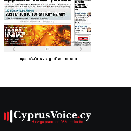
Τα
πρωτοσέλιδα
των
εφημερίδων
-
protoselida