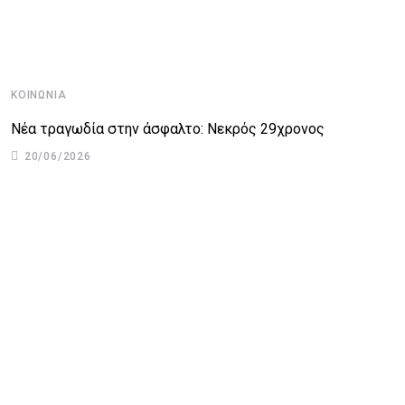
ΚΟΙΝΩΝΊΑ
Κ
Νέα τραγωδία στην άσφαλτο: Νεκρός 29χρονος
Ά
20/06/2026