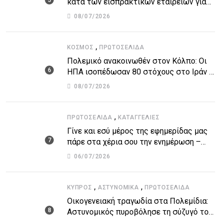
κατά των εισπρακτικών εταιρειών για
την προστασία των δανειοληπτών
08/07/2026
,
ΚΌΣΜΟΣ
ΠΡΩΤΟΣΈΛΙΔΑ
Πολεμικό ανακοινωθέν στον Κόλπο: Οι
ΗΠΑ ισοπέδωσαν 80 στόχους στο Ιράν –
Μπαράζ επιθέσεων σε αμερικανικές
08/07/2026
βάσεις
,
ΠΡΩΤΟΣΈΛΙΔΑ
ΚΑΤΑΓΓΕΛΙΕΣ
Γίνε και εσύ μέρος της εφημερίδας μας
πάρε στα χέρια σου την ενημέρωση –
στείλε το δικό σου άρθρο την δική σου
06/07/2026
άποψη ή καταγγελία για δημοσίευση
,
,
ΚΎΠΡΟΣ
ΑΣΤΥΝΟΜΙΚΆ
ΠΡΩΤΟΣΈΛΙΔΑ
Οικογενειακή τραγωδία στα Πολεμίδια:
Αστυνομικός πυροβόλησε τη σύζυγό του