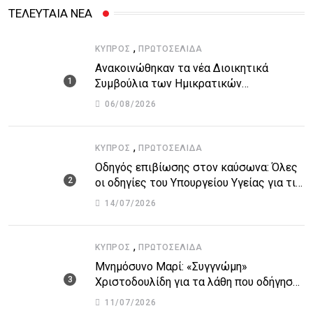
ΤΕΛΕΥΤΑΙΑ ΝΕΑ
,
ΚΎΠΡΟΣ
ΠΡΩΤΟΣΈΛΙΔΑ
Ανακοινώθηκαν τα νέα Διοικητικά
Συμβούλια των Ημικρατικών
Οργανισμών – Όλη η λίστα με τα
06/08/2026
ονόματα
,
ΚΎΠΡΟΣ
ΠΡΩΤΟΣΈΛΙΔΑ
Οδηγός επιβίωσης στον καύσωνα: Όλες
οι οδηγίες του Υπουργείου Υγείας για τις
υψηλές θερμοκρασίες
14/07/2026
,
ΚΎΠΡΟΣ
ΠΡΩΤΟΣΈΛΙΔΑ
Μνημόσυνο Μαρί: «Συγγνώμη»
Χριστοδουλίδη για τα λάθη που οδήγησαν
στην τραγωδία
11/07/2026