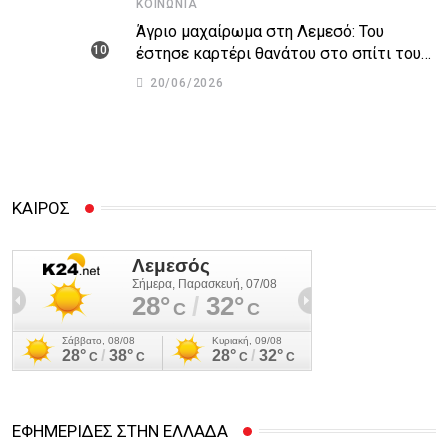
ΚΟΙΝΩΝΊΑ
Άγριο μαχαίρωμα στη Λεμεσό: Του
έστησε καρτέρι θανάτου στο σπίτι του
για προσωπικές διαφορές – Στο
20/06/2026
νοσοκομείο 45χρονος
ΚΑΙΡΟΣ
ΕΦΗΜΕΡΙΔΕΣ ΣΤΗΝ ΕΛΛΑΔΑ