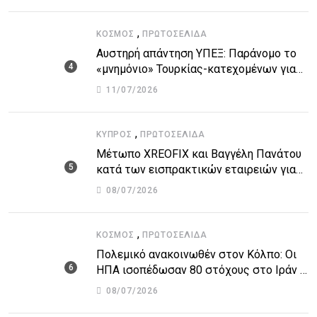
,
ΚΌΣΜΟΣ
ΠΡΩΤΟΣΈΛΙΔΑ
Αυστηρή απάντηση ΥΠΕΞ: Παράνομο το
«μνημόνιο» Τουρκίας-κατεχομένων για
τον υποθαλάσσιο αγωγό
11/07/2026
,
ΚΎΠΡΟΣ
ΠΡΩΤΟΣΈΛΙΔΑ
Μέτωπο XREOFIX και Βαγγέλη Πανάτου
κατά των εισπρακτικών εταιρειών για
την προστασία των δανειοληπτών
08/07/2026
,
ΚΌΣΜΟΣ
ΠΡΩΤΟΣΈΛΙΔΑ
Πολεμικό ανακοινωθέν στον Κόλπο: Οι
ΗΠΑ ισοπέδωσαν 80 στόχους στο Ιράν –
Μπαράζ επιθέσεων σε αμερικανικές
08/07/2026
βάσεις