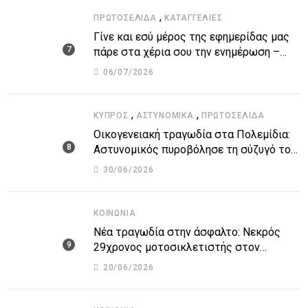
,
ΠΡΩΤΟΣΈΛΙΔΑ
ΚΑΤΑΓΓΕΛΙΕΣ
Γίνε και εσύ μέρος της εφημερίδας μας
πάρε στα χέρια σου την ενημέρωση –
στείλε το δικό σου άρθρο την δική σου
06/07/2026
άποψη ή καταγγελία για δημοσίευση
,
,
ΚΎΠΡΟΣ
ΑΣΤΥΝΟΜΙΚΆ
ΠΡΩΤΟΣΈΛΙΔΑ
Οικογενειακή τραγωδία στα Πολεμίδια:
Αστυνομικός πυροβόλησε τη σύζυγό του
και αυτοκτόνησε
30/06/2026
ΚΟΙΝΩΝΊΑ
Νέα τραγωδία στην άσφαλτο: Νεκρός
29χρονος μοτοσικλετιστής στον
αυτοκινητόδρομο Πάφου – Λεμεσού
20/06/2026