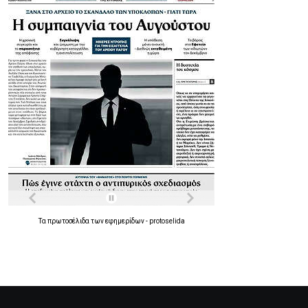
Τα
πρωτοσέλιδα
των
εφημερίδων
-
protoselida