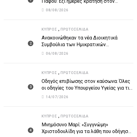
Πάφου: Έξι ημέρες κράτηση στον
51χρονο μοναχό
08/08/2026
,
ΚΎΠΡΟΣ
ΠΡΩΤΟΣΈΛΙΔΑ
Ανακοινώθηκαν τα νέα Διοικητικά
Συμβούλια των Ημικρατικών
Οργανισμών – Όλη η λίστα με τα
06/08/2026
ονόματα
,
ΚΎΠΡΟΣ
ΠΡΩΤΟΣΈΛΙΔΑ
Οδηγός επιβίωσης στον καύσωνα: Όλες
οι οδηγίες του Υπουργείου Υγείας για τις
υψηλές θερμοκρασίες
14/07/2026
,
ΚΎΠΡΟΣ
ΠΡΩΤΟΣΈΛΙΔΑ
Μνημόσυνο Μαρί: «Συγγνώμη»
Χριστοδουλίδη για τα λάθη που οδήγησαν