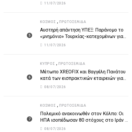
στην τραγωδία
11/07/2026
,
ΚΌΣΜΟΣ
ΠΡΩΤΟΣΈΛΙΔΑ
Αυστηρή απάντηση ΥΠΕΞ: Παράνομο το
«μνημόνιο» Τουρκίας-κατεχομένων για
τον υποθαλάσσιο αγωγό
11/07/2026
,
ΚΎΠΡΟΣ
ΠΡΩΤΟΣΈΛΙΔΑ
Μέτωπο XREOFIX και Βαγγέλη Πανάτου
κατά των εισπρακτικών εταιρειών για
την προστασία των δανειοληπτών
08/07/2026
,
ΚΌΣΜΟΣ
ΠΡΩΤΟΣΈΛΙΔΑ
Πολεμικό ανακοινωθέν στον Κόλπο: Οι
ΗΠΑ ισοπέδωσαν 80 στόχους στο Ιράν –
Μπαράζ επιθέσεων σε αμερικανικές
08/07/2026