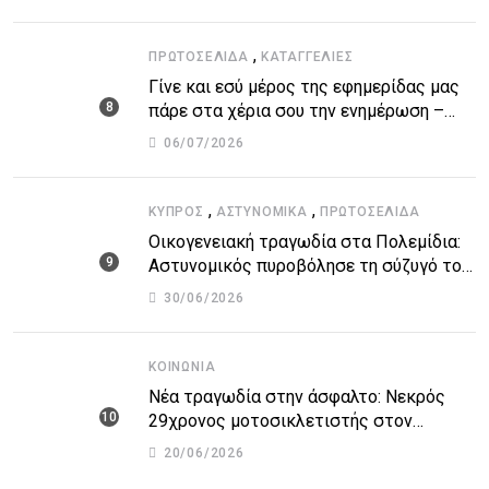
βάσεις
,
ΠΡΩΤΟΣΈΛΙΔΑ
ΚΑΤΑΓΓΕΛΙΕΣ
Γίνε και εσύ μέρος της εφημερίδας μας
πάρε στα χέρια σου την ενημέρωση –
στείλε το δικό σου άρθρο την δική σου
06/07/2026
άποψη ή καταγγελία για δημοσίευση
,
,
ΚΎΠΡΟΣ
ΑΣΤΥΝΟΜΙΚΆ
ΠΡΩΤΟΣΈΛΙΔΑ
Οικογενειακή τραγωδία στα Πολεμίδια:
Αστυνομικός πυροβόλησε τη σύζυγό του
και αυτοκτόνησε
30/06/2026
ΚΟΙΝΩΝΊΑ
Νέα τραγωδία στην άσφαλτο: Νεκρός
29χρονος μοτοσικλετιστής στον
αυτοκινητόδρομο Πάφου – Λεμεσού
20/06/2026