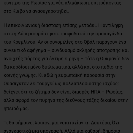
κίνητρο της Ρωσίας για νέα κλιμάκωση, επιτρέποντας
στο Κίεβο να ανασυγκροτηθεί.
Η επικοινωνιακή διάσταση επίσης μετράει. Η αντίληψη
ότι «η Δύση κουράστηκε» τροφοδοτεί την προπαγάνδα
του Κρεμλίνου. Αν οι συνομιλίες στο Οβάλ παράγουν ένα
συνεκτικό αφήγημα – συνδυασμό σκληρής αποτροπής και
ανοιχτής πόρτας για έντιμη ειρήνη – τότε η Ουκρανία δεν
θα κερδίσει μόνο διπλωματικά, αλλά και στο πεδίο της
κοινής γνώμης. Κι εδώ η ευρωπαϊκή παρουσία στην
Ουάσιγκτον λειτουργεί ως πολλαπλασιαστής ισχύος:
δείχνει ότι το ζήτημα δεν είναι διμερές ΗΠΑ – Ρωσίας,
αλλά αφορά τον πυρήνα της διεθνούς τάξης δικαίου στην
ήπειρό μας.
Τι θα σήμαινε, λοιπόν, μια «επιτυχία» τη Δευτέρα; Όχι
αναγκαστικά μια υπογραφή. Αλλά μια καθαρή, δημόσια