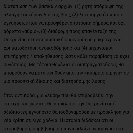
διατύπωση των βασικών αρχών: (1) ρητή απόρριψη της
αλλαγής συνόρων δια της βίας, (2) λειτουργικό πλαίσιο
εγγυήσεων που να προσφέρει αποτροπή σήμερα και όχι
αόριστα «αύριο», (3) διαδρομή προς επανένταξη της
Ουκρανίας στην ευρωπαϊκή οικονομία με μακροχρόνια
χρηματοδότηση ανοικοδόμησης και (4) μηχανισμοί
επιτήρησης / επαλήθευσης ώστε κάθε παραβίαση να έχει
συνέπειες. Με τέτοια θεμέλια, οι διαπραγματεύσεις θα
μπορούσαν να μετακινηθούν από την «πύρρειο ειρήνη» σε
μια προοπτική δίκαιης και διατηρήσιμης λύσης.
Στον αντίποδα, μια «λύση» που θα επιβραβεύει την
κατοχή εδαφών και θα αποκλείει την Ουκρανία από
αξιόπιστες εγγυήσεις θα ισοδυναμούσε με πρόσκληση για
νέα κρίση σε λίγα χρόνια. Η ιστορία διδάσκει ότι οι
ετεροβαρείς συμβιβασμοί σπάνια κλείνουν πραγματικά