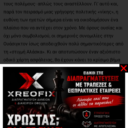
τους πολέμους∙ απλώς τους αναστέλλουν. Γι’ αυτό και,
παρά τον πειρασμό μιας γρήγορης πολιτικής «νίκης», η
ευθύνη των ηγετών σήμερα είναι να οικοδομήσουν ένα
πλαίσιο που να αντέχει στον χρόνο. Με όρους ουσίας και
όχι μόνο συμβολισμού, οι σημερινές συνομιλίες στην
Ουάσιγκτον ίσως αποδειχθούν πολύ σημαντικότερες από
τη «στιγμή Αλάσκα». Κι αν αποτυπώσουν έναν αξιόπιστο
οδικό χάρτη ασφάλειας, θα έχουν κάνει το κρίσιμο βήμα
ώστε η ειρήνη να μη μοιάζει με ανακωχή, αλλά με αρχή
μιας νέας, σταθερότερης τάξης στην Ευρώπη.
Του Δρα Αντώνη Στ. Στυλιανού