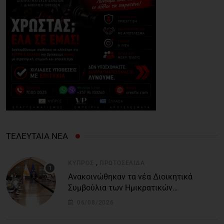
ΤΕΛΕΥΤΑΙΑ ΝΕΑ
,
ΚΎΠΡΟΣ
ΠΡΩΤΟΣΈΛΙΔΑ
Ανακοινώθηκαν τα νέα Διοικητικά
Συμβούλια των Ημικρατικών
Οργανισμών – Όλη η λίστα με τα
06/08/2026
ονόματα