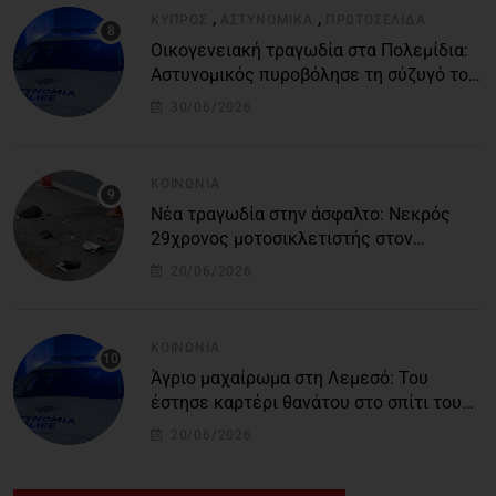
,
,
ΚΎΠΡΟΣ
ΑΣΤΥΝΟΜΙΚΆ
ΠΡΩΤΟΣΈΛΙΔΑ
Οικογενειακή τραγωδία στα Πολεμίδια:
Αστυνομικός πυροβόλησε τη σύζυγό του
και αυτοκτόνησε
30/06/2026
ΚΟΙΝΩΝΊΑ
Νέα τραγωδία στην άσφαλτο: Νεκρός
29χρονος μοτοσικλετιστής στον
αυτοκινητόδρομο Πάφου – Λεμεσού
20/06/2026
ΚΟΙΝΩΝΊΑ
Άγριο μαχαίρωμα στη Λεμεσό: Του
έστησε καρτέρι θανάτου στο σπίτι του
για προσωπικές διαφορές – Στο
20/06/2026
νοσοκομείο 45χρονος