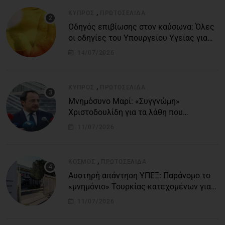
,
ΚΎΠΡΟΣ
ΠΡΩΤΟΣΈΛΙΔΑ
Οδηγός επιβίωσης στον καύσωνα: Όλες
οι οδηγίες του Υπουργείου Υγείας για
τις υψηλές θερμοκρασίες
14/07/2026
,
ΚΎΠΡΟΣ
ΠΡΩΤΟΣΈΛΙΔΑ
Μνημόσυνο Μαρί: «Συγγνώμη»
Χριστοδουλίδη για τα λάθη που
οδήγησαν στην τραγωδία
11/07/2026
,
ΚΌΣΜΟΣ
ΠΡΩΤΟΣΈΛΙΔΑ
Αυστηρή απάντηση ΥΠΕΞ: Παράνομο το
«μνημόνιο» Τουρκίας-κατεχομένων για
τον υποθαλάσσιο αγωγό
11/07/2026