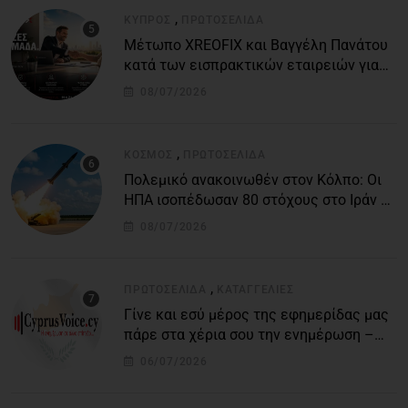
,
ΚΎΠΡΟΣ
ΠΡΩΤΟΣΈΛΙΔΑ
Μέτωπο XREOFIX και Βαγγέλη Πανάτου
κατά των εισπρακτικών εταιρειών για
την προστασία των δανειοληπτών
08/07/2026
,
ΚΌΣΜΟΣ
ΠΡΩΤΟΣΈΛΙΔΑ
Πολεμικό ανακοινωθέν στον Κόλπο: Οι
ΗΠΑ ισοπέδωσαν 80 στόχους στο Ιράν –
Μπαράζ επιθέσεων σε αμερικανικές
08/07/2026
βάσεις
,
ΠΡΩΤΟΣΈΛΙΔΑ
ΚΑΤΑΓΓΕΛΙΕΣ
Γίνε και εσύ μέρος της εφημερίδας μας
πάρε στα χέρια σου την ενημέρωση –
στείλε το δικό σου άρθρο την δική σου
06/07/2026
άποψη ή καταγγελία για δημοσίευση