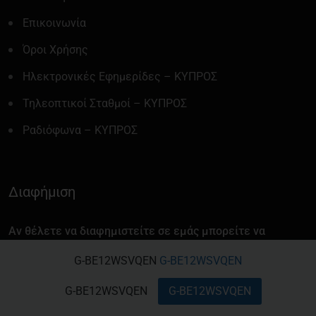
Επικοινωνία
Όροι Χρήσης
Ηλεκτρονικές Εφημερίδες – ΚΥΠΡΟΣ
Τηλεοπτικοί Σταθμοί – ΚΥΠΡΟΣ
Ραδιόφωνα – ΚΥΠΡΟΣ
Διαφήμιση
Αν θέλετε να διαφημιστείτε σε εμάς μπορείτε να
επικοινωνήσετε στο Email μας cyprusvoicecy@gmail.com
G-BE12WSVQEN
G-BE12WSVQEN
ή καλέστε μας στο 7000 0025 / 00357 99 740 677
G-BE12WSVQEN
G-BE12WSVQEN