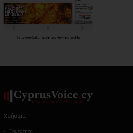
Τα
πρωτοσέλιδα
των
εφημερίδων
-
protoselida
Χρήσιμα
Ταυτότητα