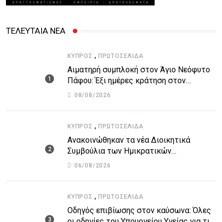
ΤΕΛΕΥΤΑΙΑ ΝΕΑ
,
ΚΎΠΡΟΣ
ΠΡΩΤΟΣΈΛΙΔΑ
Αιματηρή συμπλοκή στον Άγιο Νεόφυτο
Πάφου: Έξι ημέρες κράτηση στον
51χρονο μοναχό
08/08/2026
,
ΚΎΠΡΟΣ
ΠΡΩΤΟΣΈΛΙΔΑ
Ανακοινώθηκαν τα νέα Διοικητικά
Συμβούλια των Ημικρατικών
Οργανισμών – Όλη η λίστα με τα
06/08/2026
ονόματα
,
ΚΎΠΡΟΣ
ΠΡΩΤΟΣΈΛΙΔΑ
Οδηγός επιβίωσης στον καύσωνα: Όλες
οι οδηγίες του Υπουργείου Υγείας για τις