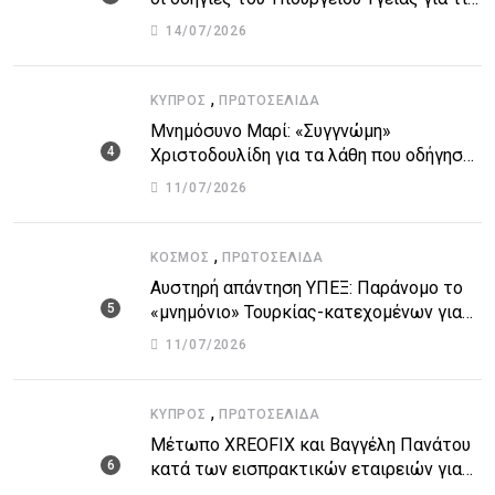
υψηλές θερμοκρασίες
14/07/2026
,
ΚΎΠΡΟΣ
ΠΡΩΤΟΣΈΛΙΔΑ
Μνημόσυνο Μαρί: «Συγγνώμη»
Χριστοδουλίδη για τα λάθη που οδήγησαν
στην τραγωδία
11/07/2026
,
ΚΌΣΜΟΣ
ΠΡΩΤΟΣΈΛΙΔΑ
Αυστηρή απάντηση ΥΠΕΞ: Παράνομο το
«μνημόνιο» Τουρκίας-κατεχομένων για
τον υποθαλάσσιο αγωγό
11/07/2026
,
ΚΎΠΡΟΣ
ΠΡΩΤΟΣΈΛΙΔΑ
Μέτωπο XREOFIX και Βαγγέλη Πανάτου
κατά των εισπρακτικών εταιρειών για
την προστασία των δανειοληπτών