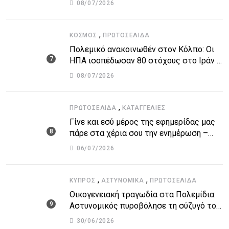
08/07/2026
,
ΚΌΣΜΟΣ
ΠΡΩΤΟΣΈΛΙΔΑ
Πολεμικό ανακοινωθέν στον Κόλπο: Οι
ΗΠΑ ισοπέδωσαν 80 στόχους στο Ιράν –
Μπαράζ επιθέσεων σε αμερικανικές
08/07/2026
βάσεις
,
ΠΡΩΤΟΣΈΛΙΔΑ
ΚΑΤΑΓΓΕΛΙΕΣ
Γίνε και εσύ μέρος της εφημερίδας μας
πάρε στα χέρια σου την ενημέρωση –
στείλε το δικό σου άρθρο την δική σου
06/07/2026
άποψη ή καταγγελία για δημοσίευση
,
,
ΚΎΠΡΟΣ
ΑΣΤΥΝΟΜΙΚΆ
ΠΡΩΤΟΣΈΛΙΔΑ
Οικογενειακή τραγωδία στα Πολεμίδια:
Αστυνομικός πυροβόλησε τη σύζυγό του
και αυτοκτόνησε
30/06/2026