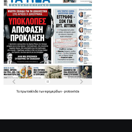
Τα
πρωτοσέλιδα
των
εφημερίδων
-
protoselida