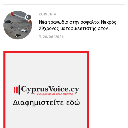
ΚΟΙΝΩΝΊΑ
Νέα τραγωδία στην άσφαλτο: Νεκρός
29χρονος μοτοσικλετιστής στον
αυτοκινητόδρομο Πάφου – Λεμεσού
20/06/2026