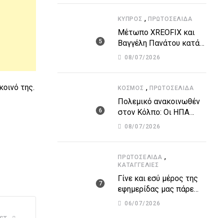
υποθαλάσσιο αγωγό
,
ΚΎΠΡΟΣ
ΠΡΩΤΟΣΈΛΙΔΑ
Μέτωπο XREOFIX και
Βαγγέλη Πανάτου κατά
των εισπρακτικών
08/07/2026
εταιρειών για την
προστασία των
δανειοληπτών
κοινό της.
,
ΚΌΣΜΟΣ
ΠΡΩΤΟΣΈΛΙΔΑ
Πολεμικό ανακοινωθέν
στον Κόλπο: Οι ΗΠΑ
ισοπέδωσαν 80 στόχους
08/07/2026
στο Ιράν – Μπαράζ
επιθέσεων σε
αμερικανικές βάσεις
,
ΠΡΩΤΟΣΈΛΙΔΑ
ΚΑΤΑΓΓΕΛΙΕΣ
Γίνε και εσύ μέρος της
εφημερίδας μας πάρε
στα χέρια σου την
06/07/2026
ενημέρωση – στείλε το