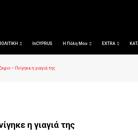
ΠΟΛΙΤΙΚΗ
InCYPRUS
Η Πόλη Μου
EXTRA
ΚΑΤ
εφιν – Πνίγηκε η γιαγιά της
ίγηκε η γιαγιά της