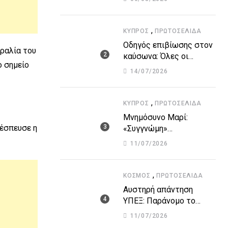
Οργανισμών – Όλη η
λίστα με τα ονόματα
,
ΚΎΠΡΟΣ
ΠΡΩΤΟΣΈΛΙΔΑ
Οδηγός επιβίωσης στον
αραλία του
καύσωνα: Όλες οι
ο σημείο
οδηγίες του Υπουργείου
14/07/2026
Υγείας για τις υψηλές
θερμοκρασίες
,
ΚΎΠΡΟΣ
ΠΡΩΤΟΣΈΛΙΔΑ
Μνημόσυνο Μαρί:
 έσπευσε η
«Συγγνώμη»
Χριστοδουλίδη για τα
11/07/2026
λάθη που οδήγησαν στην
τραγωδία
,
ΚΌΣΜΟΣ
ΠΡΩΤΟΣΈΛΙΔΑ
Αυστηρή απάντηση
ΥΠΕΞ: Παράνομο το
«μνημόνιο» Τουρκίας-
11/07/2026
κατεχομένων για τον