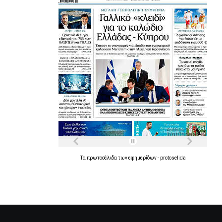
Τα
πρωτοσέλιδα
των
εφημερίδων
-
protoselida