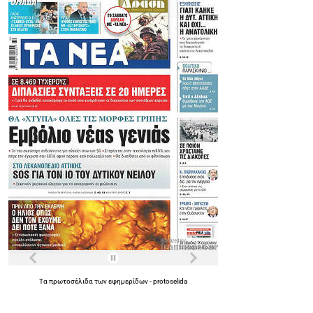
Τα
πρωτοσέλιδα
των
εφημερίδων
-
protoselida