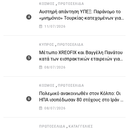
,
ΚΌΣΜΟΣ
ΠΡΩΤΟΣΈΛΙΔΑ
Αυστηρή απάντηση ΥΠΕΞ: Παράνομο το
«μνημόνιο» Τουρκίας-κατεχομένων για
τον υποθαλάσσιο αγωγό
11/07/2026
,
ΚΎΠΡΟΣ
ΠΡΩΤΟΣΈΛΙΔΑ
Μέτωπο XREOFIX και Βαγγέλη Πανάτου
κατά των εισπρακτικών εταιρειών για
την προστασία των δανειοληπτών
08/07/2026
,
ΚΌΣΜΟΣ
ΠΡΩΤΟΣΈΛΙΔΑ
Πολεμικό ανακοινωθέν στον Κόλπο: Οι
ΗΠΑ ισοπέδωσαν 80 στόχους στο Ιράν –
Μπαράζ επιθέσεων σε αμερικανικές
08/07/2026
βάσεις
,
ΠΡΩΤΟΣΈΛΙΔΑ
ΚΑΤΑΓΓΕΛΙΕΣ