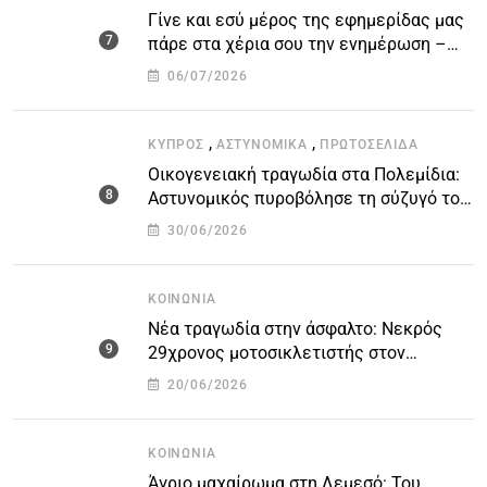
Γίνε και εσύ μέρος της εφημερίδας μας
πάρε στα χέρια σου την ενημέρωση –
στείλε το δικό σου άρθρο την δική σου
06/07/2026
άποψη ή καταγγελία για δημοσίευση
,
,
ΚΎΠΡΟΣ
ΑΣΤΥΝΟΜΙΚΆ
ΠΡΩΤΟΣΈΛΙΔΑ
Οικογενειακή τραγωδία στα Πολεμίδια:
Αστυνομικός πυροβόλησε τη σύζυγό του
και αυτοκτόνησε
30/06/2026
ΚΟΙΝΩΝΊΑ
Νέα τραγωδία στην άσφαλτο: Νεκρός
29χρονος μοτοσικλετιστής στον
αυτοκινητόδρομο Πάφου – Λεμεσού
20/06/2026
ΚΟΙΝΩΝΊΑ
Άγριο μαχαίρωμα στη Λεμεσό: Του