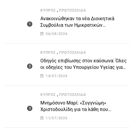
,
ΚΎΠΡΟΣ
ΠΡΩΤΟΣΈΛΙΔΑ
Ανακοινώθηκαν τα νέα Διοικητικά
Συμβούλια των Ημικρατικών
Οργανισμών – Όλη η λίστα με τα
06/08/2026
ονόματα
,
ΚΎΠΡΟΣ
ΠΡΩΤΟΣΈΛΙΔΑ
Οδηγός επιβίωσης στον καύσωνα: Όλες
οι οδηγίες του Υπουργείου Υγείας για
τις υψηλές θερμοκρασίες
14/07/2026
,
ΚΎΠΡΟΣ
ΠΡΩΤΟΣΈΛΙΔΑ
Μνημόσυνο Μαρί: «Συγγνώμη»
Χριστοδουλίδη για τα λάθη που
οδήγησαν στην τραγωδία
11/07/2026