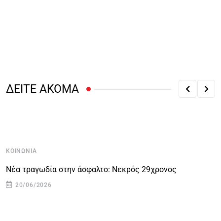
ΔΕΙΤΕ ΑΚΟΜΑ
ΚΟΙΝΩΝΊΑ
Κ
Νέα τραγωδία στην άσφαλτο: Νεκρός 29χρονος
Θ
20/06/2026